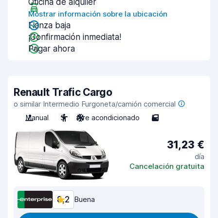
Oficina de alquiler
Mostrar información sobre la ubicación
Fianza baja
¡Confirmación inmediata!
Pagar ahora
Renault Trafic Cargo
o similar Intermedio Furgoneta/camión comercial
Manual
3
Aire acondicionado
5
31,23 €
día
Cancelación gratuita
8,2
Buena