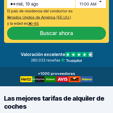
mié, 19 ago
11:00 AM
El país de residencia del conductor es
Estados Unidos de América (EE.UU.)
y la edad es
30-65
Buscar ahora
Valoración excelente
280.033 reseñas
+1000 proveedores
Las mejores tarifas de alquiler de
coches