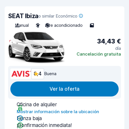
SEAT Ibiza
o similar Económico
Manual
5
Aire acondicionado
5
34,43 €
día
Cancelación gratuita
8,4
Buena
Ver la oferta
Oficina de alquiler
Mostrar información sobre la ubicación
Fianza baja
¡Confirmación inmediata!