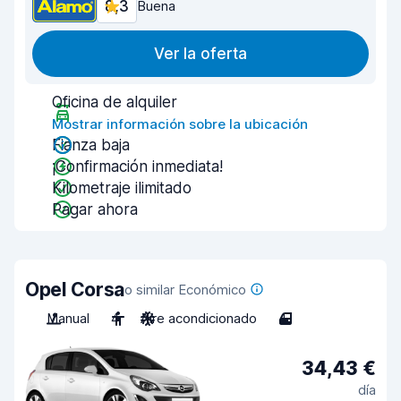
8,3
Buena
Ver la oferta
Oficina de alquiler
Mostrar información sobre la ubicación
Fianza baja
¡Confirmación inmediata!
Kilometraje ilimitado
Pagar ahora
Opel Corsa
o similar Económico
Manual
4
Aire acondicionado
4
34,43 €
día