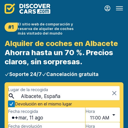
El sitio web de comparación y
#1
reserva de alquiler de coches
más visitado del mundo
Alquiler de coches en Albacete
Ahorra hasta un 70 %. Precios
claros, sin sorpresas.
Soporte 24/7
Cancelación gratuita
Lugar de la recogida
Albacete, España
Devolución en el mismo lugar
Fecha recogida
Hora
mar, 11 ago
11:00 AM
Fecha devolución
Hora