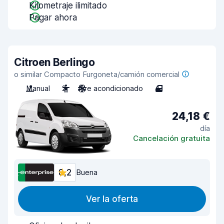
Kilometraje ilimitado
Pagar ahora
Citroen Berlingo
o similar Compacto Furgoneta/camión comercial
Manual
2
Aire acondicionado
4
24,18 €
día
Cancelación gratuita
8,2
Buena
Ver la oferta