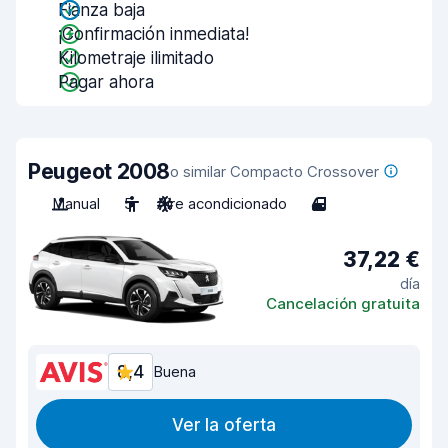
Fianza baja
¡Confirmación inmediata!
Kilometraje ilimitado
Pagar ahora
Peugeot 2008
o similar Compacto Crossover
Manual
5
Aire acondicionado
4
37,22 €
día
Cancelación gratuita
8,4
Buena
Ver la oferta