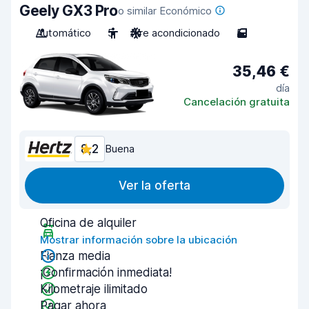
Geely GX3 Pro
o similar Económico
Automático
5
Aire acondicionado
5
35,46 €
día
Cancelación gratuita
8,2
Buena
Ver la oferta
Oficina de alquiler
Mostrar información sobre la ubicación
Fianza media
¡Confirmación inmediata!
Kilometraje ilimitado
Pagar ahora