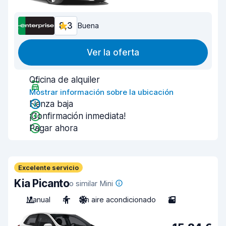
8,3
Buena
Ver la oferta
Oficina de alquiler
Mostrar información sobre la ubicación
Fianza baja
¡Confirmación inmediata!
Pagar ahora
Excelente servicio
Kia Picanto
o similar Mini
Manual
4
Sin aire acondicionado
2