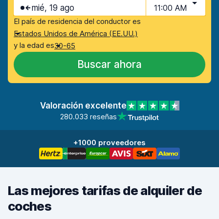
mié, 19 ago
11:00 AM
El país de residencia del conductor es
Estados Unidos de América (EE.UU.)
y la edad es
30-65
Buscar ahora
Valoración excelente
280.033 reseñas
+1000 proveedores
Las mejores tarifas de alquiler de
coches