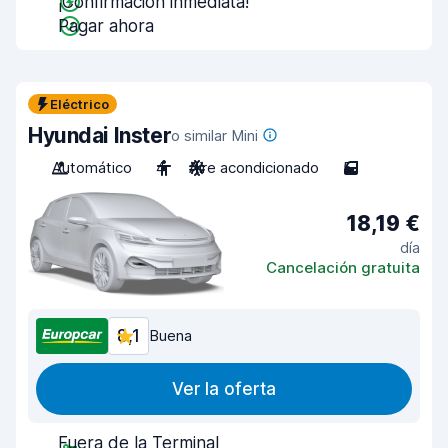
¡Confirmación inmediata!
Pagar ahora
Eléctrico
Hyundai Inster
o similar Mini
Automático
4
Aire acondicionado
5
18,19 €
día
Cancelación gratuita
8,1
Buena
Ver la oferta
Fuera de la Terminal