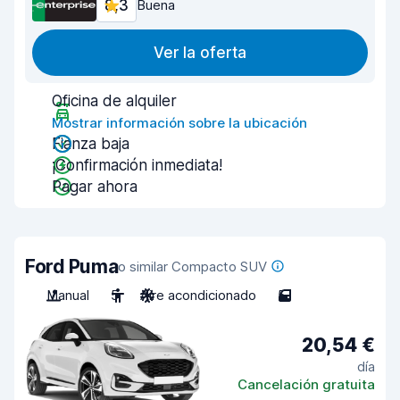
8,3
Buena
Ver la oferta
Oficina de alquiler
Mostrar información sobre la ubicación
Fianza baja
¡Confirmación inmediata!
Pagar ahora
Ford Puma
o similar Compacto SUV
Manual
5
Aire acondicionado
5
20,54 €
día
Cancelación gratuita