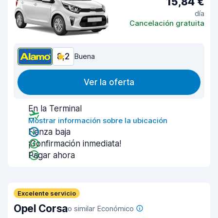
15,84 €
día
Cancelación gratuita
8,2
Buena
Ver la oferta
En la Terminal
Mostrar información sobre la ubicación
Fianza baja
¡Confirmación inmediata!
Pagar ahora
Excelente servicio
Opel Corsa
o similar Económico