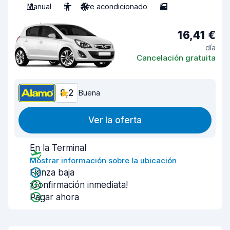
Manual
5
Aire acondicionado
5
16,41 €
día
Cancelación gratuita
8,2
Buena
Ver la oferta
En la Terminal
Mostrar información sobre la ubicación
Fianza baja
¡Confirmación inmediata!
Pagar ahora