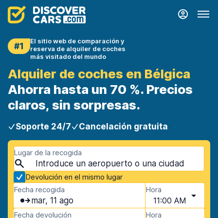
El sitio web de comparación y
#1
reserva de alquiler de coches
más visitado del mundo
Alquiler de coches en Bélgica
Ahorra hasta un 70 %. Precios
claros, sin sorpresas.
Soporte 24/7
Cancelación gratuita
Lugar de la recogida
Devolución en el mismo lugar
Fecha recogida
Hora
mar, 11 ago
11:00 AM
Fecha devolución
Hora