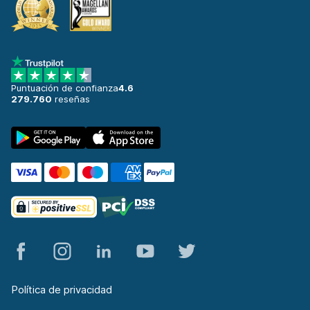
Santander
621 ofertas en 4 lugares
Santander Aeropuerto
desde 17,51 € al día
Puntuación de confianza
4.6
Santander Estación de tren
279.760
reseñas
desde 53,55 € al día
Santiago de Compostela
697 ofertas en 2 lugares
Santiago De Compostela Aeropuert
desde 17,30 € al día
Segovia
357 ofertas en 3 lugares
Sevilla
1400 ofertas en 8 lugares
Sevilla Aeropuerto
Política de privacidad
desde 19,99 € al día