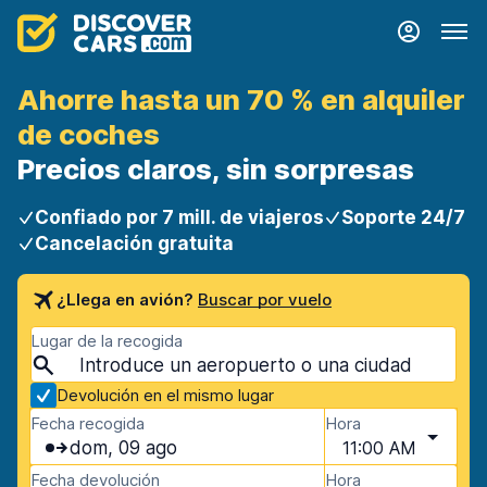
Ahorre hasta un 70 % en alquiler
de coches
Precios claros, sin sorpresas
Confiado por 7 mill. de viajeros
Soporte 24/7
Cancelación gratuita
¿Llega en avión?
Buscar por vuelo
Lugar de la recogida
Devolución en el mismo lugar
Fecha recogida
Hora
dom, 09 ago
11:00 AM
Fecha devolución
Hora