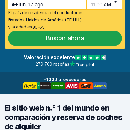
lun, 17 ago
11:00 AM
El país de residencia del conductor es
Estados Unidos de América (EE.UU.)
y la edad es
30-65
Buscar ahora
Valoración excelente
279.760 reseñas
+1000 proveedores
El sitio web n.º 1 del mundo en
comparación y reserva de coches
de alquiler