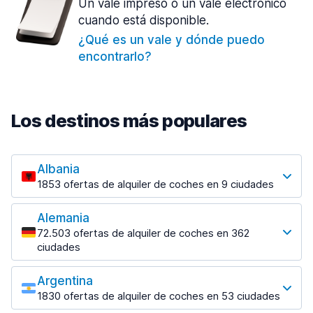
Un vale impreso o un vale electrónico
cuando está disponible.
¿Qué es un vale y dónde puedo
encontrarlo?
Los destinos más populares
Albania
1853 ofertas de alquiler de coches en 9 ciudades
Los destinos más populares
Alemania
Tirana
72.503 ofertas de alquiler de coches en 362
1433 ofertas en 7 lugares
ciudades
Los destinos más populares
Tirana Aeropuerto
desde 31,41 € al día
Argentina
Berlin
1830 ofertas de alquiler de coches en 53 ciudades
3476 ofertas en 28 lugares
Los destinos más populares