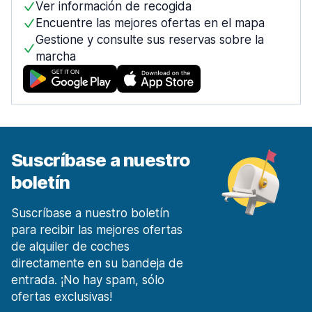
Ver información de recogida
desde 12,11 € al día
Encuentre las mejores ofertas en el mapa
Móstoles Centro de la ciudad
Gestione y consulte sus reservas sobre la
desde 27,74 € al día
marcha
Málaga
1911 ofertas en 7 lugares
Malaga Aeropuerto
desde 6,13 € al día
Málaga Estación de tren
Suscríbase a nuestro
desde 19,08 € al día
boletín
Marbella
303 ofertas en 3 lugares
Suscríbase a nuestro boletín
Murcia
para recibir las mejores ofertas
253 ofertas en 4 lugares
de alquiler de coches
Región de Murcia Aeropuerto Internacional
directamente en su bandeja de
desde 24,56 € al día
entrada. ¡No hay spam, sólo
ofertas exclusivas!
Oviedo