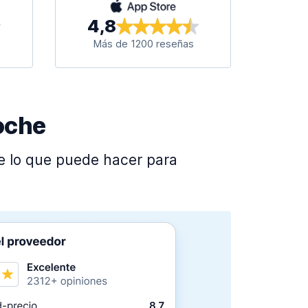
4,8
s
Más de 1200 reseñas
oche
üe lo que puede hacer para