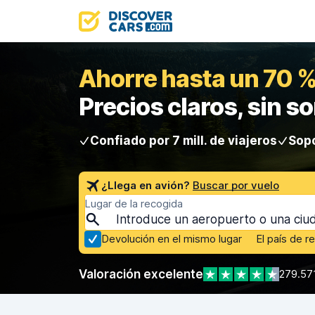
Ahorre hasta un 70 %
Precios claros, sin s
Confiado por 7 mill. de viajeros
Sopo
¿Llega en avión?
Buscar por vuelo
Lugar de la recogida
Devolución en el mismo lugar
El país de r
Valoración excelente
279.57