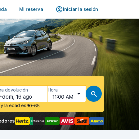
uda
Mi reserva
Iniciar la sesión
ha devolución
Hora
dom, 16 ago
11:00 AM
y la edad es
30-65
edores