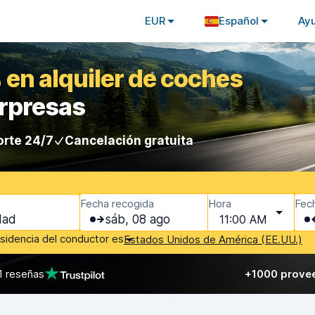
EUR
Español
Ay
 en alquiler de coches
orpresas
rte 24/7
Cancelación gratuita
Fecha recogida
Hora
Fec
sáb, 08 ago
11:00 AM
esidencia del conductor es
Estados Unidos de América (EE.UU.)
1 reseñas
+1000 prove