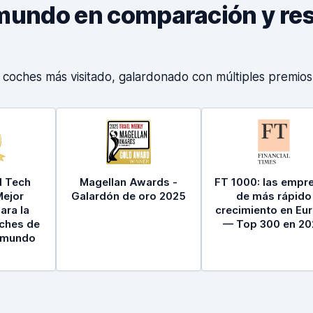
el mundo en comparación y r
e coches más visitado, galardonado con múltiples premio
l Tech
Magellan Awards -
FT 1000: las empr
Mejor
Galardón de oro 2025
de más rápido
ara la
crecimiento en Eu
oches de
— Top 300 en 20
l mundo