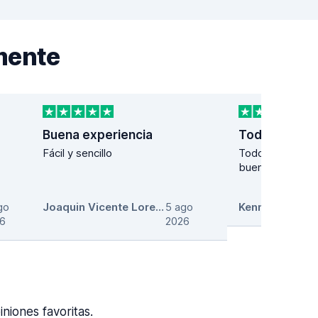
mente
Buena experiencia
Fácil y sencillo
Todo genial y l
buenos
go
,
Joaquin Vicente Lorente
5 ago
,
Kenneth Guille
6
2026
iones favoritas.