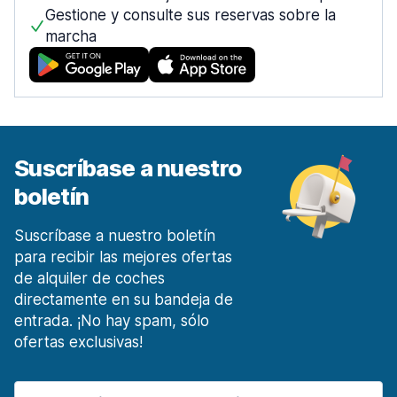
desde 12,55 € al día
Gestione y consulte sus reservas sobre la
marcha
Móstoles Centro de la ciudad
desde 27,22 € al día
Málaga
1453 ofertas en 7 lugares
Malaga Aeropuerto
desde 4,60 € al día
Suscríbase a nuestro
Málaga Estación de tren
boletín
desde 14,97 € al día
Marbella
Suscríbase a nuestro boletín
135 ofertas en 3 lugares
para recibir las mejores ofertas
de alquiler de coches
Murcia
directamente en su bandeja de
185 ofertas en 4 lugares
entrada. ¡No hay spam, sólo
Región de Murcia Aeropuerto Internacional
ofertas exclusivas!
desde 17,14 € al día
Oviedo