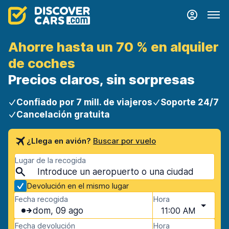
Ahorre hasta un 70 % en alquiler
de coches
Precios claros, sin sorpresas
Confiado por 7 mill. de viajeros
Soporte 24/7
Cancelación gratuita
¿Llega en avión?
Buscar por vuelo
Lugar de la recogida
Devolución en el mismo lugar
Fecha recogida
Hora
dom, 09 ago
11:00 AM
Fecha devolución
Hora