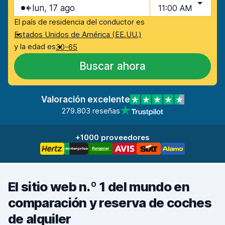
lun, 17 ago
11:00 AM
El país de residencia del conductor es
Estados Unidos de América (EE.UU.)
y la edad es
30-65
Buscar ahora
Valoración excelente
279.803 reseñas
+1000 proveedores
El sitio web n.º 1 del mundo en
comparación y reserva de coches
de alquiler