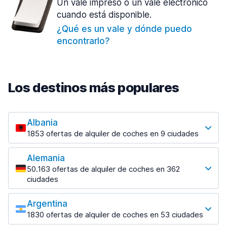
Un vale impreso o un vale electrónico
cuando está disponible.
¿Qué es un vale y dónde puedo
encontrarlo?
Los destinos más populares
Albania
1853 ofertas de alquiler de coches en 9 ciudades
Los destinos más populares
Alemania
Tirana
50.163 ofertas de alquiler de coches en 362
1433 ofertas en 7 lugares
ciudades
Los destinos más populares
Tirana Aeropuerto
desde 31,41 € al día
Argentina
Berlin
1830 ofertas de alquiler de coches en 53 ciudades
2315 ofertas en 28 lugares
Los destinos más populares