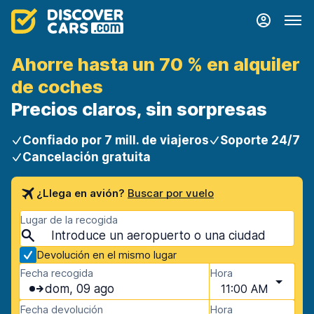
Ahorre hasta un 70 % en alquiler
de coches
Precios claros, sin sorpresas
Confiado por 7 mill. de viajeros
Soporte 24/7
Cancelación gratuita
¿Llega en avión?
Buscar por vuelo
Lugar de la recogida
Devolución en el mismo lugar
Fecha recogida
Hora
dom, 09 ago
11:00 AM
Fecha devolución
Hora