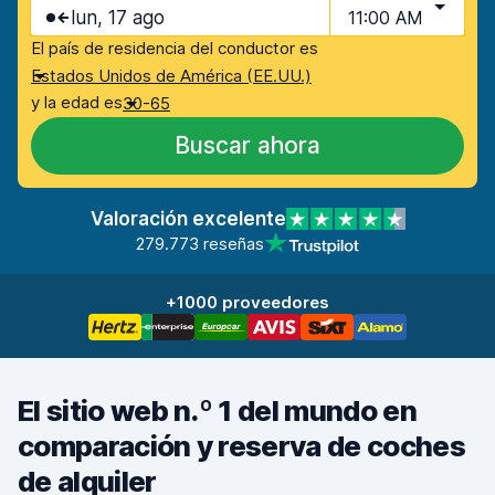
lun, 17 ago
11:00 AM
El país de residencia del conductor es
Estados Unidos de América (EE.UU.)
y la edad es
30-65
Buscar ahora
Valoración excelente
279.773 reseñas
+1000 proveedores
El sitio web n.º 1 del mundo en
comparación y reserva de coches
de alquiler