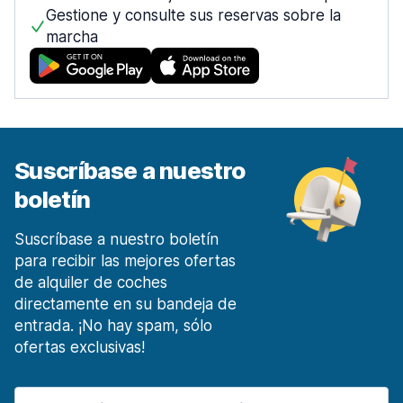
desde 12,55 € al día
Gestione y consulte sus reservas sobre la
marcha
Móstoles Centro de la ciudad
desde 27,22 € al día
Málaga
1453 ofertas en 7 lugares
Malaga Aeropuerto
desde 4,60 € al día
Suscríbase a nuestro
Málaga Estación de tren
boletín
desde 14,97 € al día
Marbella
Suscríbase a nuestro boletín
135 ofertas en 3 lugares
para recibir las mejores ofertas
de alquiler de coches
Murcia
directamente en su bandeja de
185 ofertas en 4 lugares
entrada. ¡No hay spam, sólo
Región de Murcia Aeropuerto Internacional
ofertas exclusivas!
desde 17,14 € al día
Oviedo