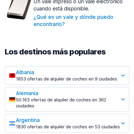
Un vale impreso o un vale electrónico
cuando está disponible.
¿Qué es un vale y dónde puedo
encontrarlo?
Los destinos más populares
Albania
1853 ofertas de alquiler de coches en 9 ciudades
Los destinos más populares
Alemania
Tirana
50.163 ofertas de alquiler de coches en 362
1433 ofertas en 7 lugares
ciudades
Los destinos más populares
Tirana Aeropuerto
desde 31,41 € al día
Argentina
Berlin
1830 ofertas de alquiler de coches en 53 ciudades
2315 ofertas en 28 lugares
Los destinos más populares