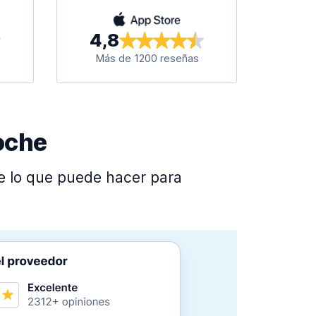
4,8
s
Más de 1200 reseñas
oche
üe lo que puede hacer para