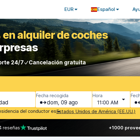
EUR
Español
Ay
 en alquiler de coches
orpresas
rte 24/7
Cancelación gratuita
Fecha recogida
Hora
Fech
dom, 09 ago
11:00 AM
residencia del conductor es
Estados Unidos de América (EE.UU.)
4 reseñas
+1000 prove