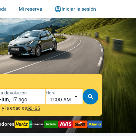
uda
Mi reserva
Iniciar la sesión
a devolución
Hora
lun, 17 ago
11:00 AM
y la edad es
30-65
edores