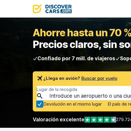
Ahorre hasta un 70 %
Precios claros, sin s
Confiado por 7 mill. de viajeros
Sopo
¿Llega en avión?
Buscar por vuelo
Lugar de la recogida
Devolución en el mismo lugar
El país de 
Valoración excelente
279.72