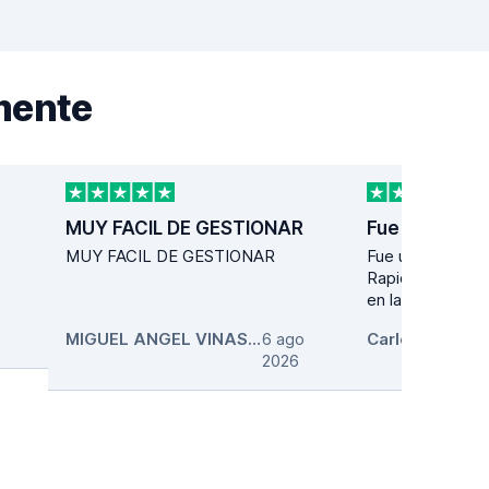
mente
MUY FACIL DE GESTIONAR
MUY FACIL DE GESTIONAR
Fue una experie
Rapidez tanto e
en la entrega del
MIGUEL ANGEL VINAS PENA
6 ago
,
2026