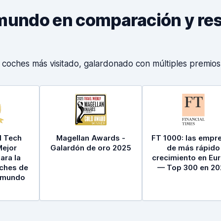
el mundo en comparación y r
e coches más visitado, galardonado con múltiples premio
l Tech
Magellan Awards -
FT 1000: las empr
Mejor
Galardón de oro 2025
de más rápido
ara la
crecimiento en Eu
oches de
— Top 300 en 20
l mundo