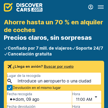
Ahorre hasta un 70 % en alquiler
de coches
Precios claros, sin sorpresas
Confiado por 7 mill. de viajeros
Soporte 24/7
Cancelación gratuita
¿Llega en avión?
Buscar por vuelo
Lugar de la recogida
Devolución en el mismo lugar
Fecha recogida
Hora
dom, 09 ago
11:00 AM
Fecha devolución
Hora