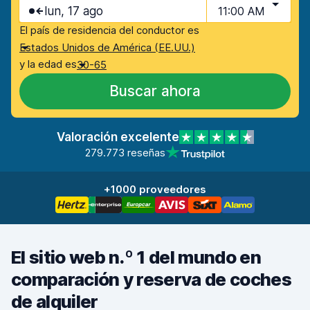
lun, 17 ago
11:00 AM
El país de residencia del conductor es
Estados Unidos de América (EE.UU.)
y la edad es
30-65
Buscar ahora
Valoración excelente
279.773 reseñas
+1000 proveedores
El sitio web n.º 1 del mundo en
comparación y reserva de coches
de alquiler