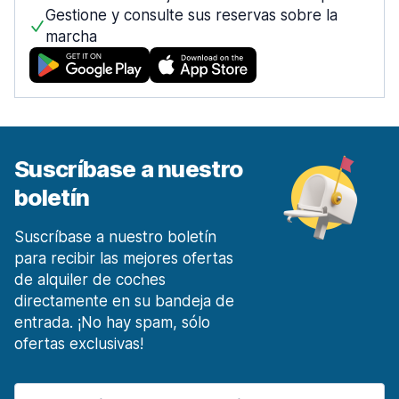
desde 12,55 € al día
Gestione y consulte sus reservas sobre la
marcha
Móstoles Centro de la ciudad
desde 27,22 € al día
Málaga
1453 ofertas en 7 lugares
Malaga Aeropuerto
desde 4,60 € al día
Suscríbase a nuestro
Málaga Estación de tren
boletín
desde 14,97 € al día
Marbella
Suscríbase a nuestro boletín
135 ofertas en 3 lugares
para recibir las mejores ofertas
de alquiler de coches
Murcia
directamente en su bandeja de
185 ofertas en 4 lugares
entrada. ¡No hay spam, sólo
Región de Murcia Aeropuerto Internacional
ofertas exclusivas!
desde 17,14 € al día
Oviedo