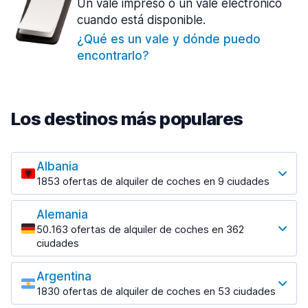
Un vale impreso o un vale electrónico
cuando está disponible.
¿Qué es un vale y dónde puedo
encontrarlo?
Los destinos más populares
Albania
1853 ofertas de alquiler de coches en 9 ciudades
Los destinos más populares
Alemania
Tirana
50.163 ofertas de alquiler de coches en 362
1433 ofertas en 7 lugares
ciudades
Los destinos más populares
Tirana Aeropuerto
desde 31,41 € al día
Argentina
Berlin
1830 ofertas de alquiler de coches en 53 ciudades
2315 ofertas en 28 lugares
Los destinos más populares