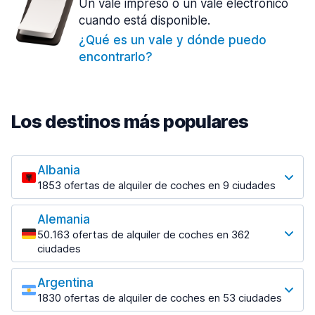
Un vale impreso o un vale electrónico
cuando está disponible.
¿Qué es un vale y dónde puedo
encontrarlo?
Los destinos más populares
Albania
1853 ofertas de alquiler de coches en 9 ciudades
Los destinos más populares
Alemania
Tirana
50.163 ofertas de alquiler de coches en 362
1433 ofertas en 7 lugares
ciudades
Los destinos más populares
Tirana Aeropuerto
desde 31,41 € al día
Argentina
Berlin
1830 ofertas de alquiler de coches en 53 ciudades
2315 ofertas en 28 lugares
Los destinos más populares