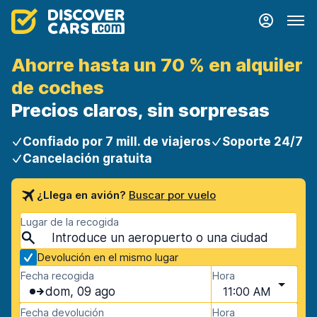
Ahorre hasta un 70 % en alquiler
de coches
Precios claros, sin sorpresas
Confiado por 7 mill. de viajeros
Soporte 24/7
Cancelación gratuita
¿Llega en avión?
Buscar por vuelo
Lugar de la recogida
Devolución en el mismo lugar
Fecha recogida
Hora
dom, 09 ago
11:00 AM
Fecha devolución
Hora