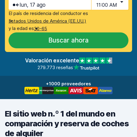
lun, 17 ago
11:00 AM
El país de residencia del conductor es
Estados Unidos de América (EE.UU.)
y la edad es
30-65
Buscar ahora
Valoración excelente
279.773 reseñas
+1000 proveedores
El sitio web n.º 1 del mundo en
comparación y reserva de coches
de alquiler