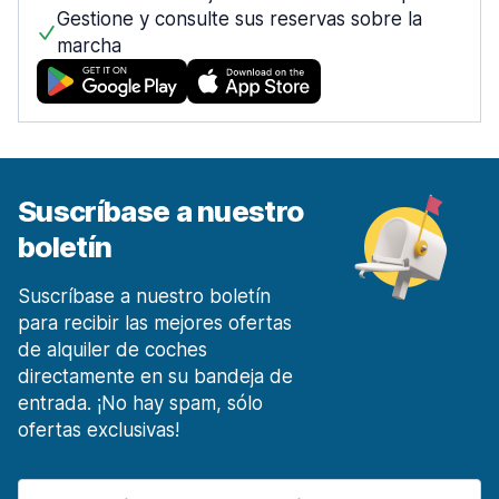
desde 12,55 € al día
Gestione y consulte sus reservas sobre la
marcha
Móstoles Centro de la ciudad
desde 27,22 € al día
Málaga
1453 ofertas en 7 lugares
Malaga Aeropuerto
desde 4,60 € al día
Suscríbase a nuestro
Málaga Estación de tren
boletín
desde 14,97 € al día
Marbella
Suscríbase a nuestro boletín
135 ofertas en 3 lugares
para recibir las mejores ofertas
de alquiler de coches
Murcia
directamente en su bandeja de
185 ofertas en 4 lugares
entrada. ¡No hay spam, sólo
Región de Murcia Aeropuerto Internacional
ofertas exclusivas!
desde 17,14 € al día
Oviedo