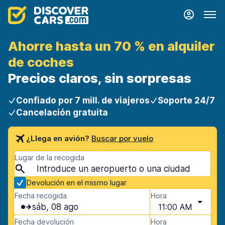
Ahorre hasta un 70 % en alquiler
de coches
Precios claros, sin sorpresas
Confiado por 7 mill. de viajeros
Soporte 24/7
Cancelación gratuita
¿Llega en avión?
Buscar por vuelo
Lugar de la recogida
Devolución en el mismo lugar
Fecha recogida
Hora
sáb, 08 ago
11:00 AM
Fecha devolución
Hora