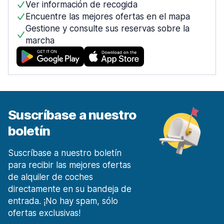
Ver información de recogida
desde 20,42 € al día
Encuentre las mejores ofertas en el mapa
Madrid Plaza España
Gestione y consulte sus reservas sobre la
desde 12,11 € al día
marcha
Móstoles Centro de la ciudad
desde 27,74 € al día
Málaga
1911 ofertas en 7 lugares
Malaga Aeropuerto
Suscríbase a nuestro
desde 6,13 € al día
boletín
Málaga Estación de tren
desde 19,08 € al día
Suscríbase a nuestro boletín
Marbella
para recibir las mejores ofertas
303 ofertas en 3 lugares
de alquiler de coches
Murcia
directamente en su bandeja de
253 ofertas en 4 lugares
entrada. ¡No hay spam, sólo
ofertas exclusivas!
Región de Murcia Aeropuerto Internacional
desde 24,56 € al día