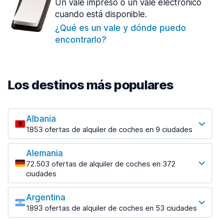
Un vale impreso o un vale electrónico
cuando está disponible.
¿Qué es un vale y dónde puedo
encontrarlo?
Los destinos más populares
Albania
1853 ofertas de alquiler de coches en 9 ciudades
Los destinos más populares
Alemania
Tirana
72.503 ofertas de alquiler de coches en 372
1433 ofertas en 7 lugares
ciudades
Los destinos más populares
Tirana Aeropuerto
desde 31,41 € al día
Argentina
Berlin
1893 ofertas de alquiler de coches en 53 ciudades
3476 ofertas en 28 lugares
Los destinos más populares