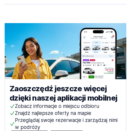
Lotnisko Wrocław
od 58,31 zł za dzień
od 105,41 zł za dzień
Lotnisko Rzym Fiumicino
od 28,83 zł za dzień
Wenecja
1016 ofert w 4 lokalizacjach
Lotnisko Wenecja
od 108,97 zł za dzień
Zaoszczędź jeszcze więcej
dzięki naszej aplikacji mobilnej
Zobacz informacje o miejscu odbioru
Znajdź najlepsze oferty na mapie
Przeglądaj swoje rezerwacje i zarządzaj nimi
w podróży