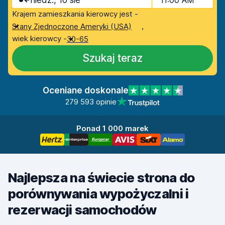
niedz., 16 sie
11:00 AM
Krajem zamieszkania kierowcy jest -
,
Stany Zjednoczone Ameryki (USA)
wiek kierowcy -
30-65
Szukaj teraz
Oceniane doskonale
279 593 opinie
Ponad 1 000 marek
Najlepsza na świecie strona do
porównywania wypożyczalni i
rezerwacji samochodów