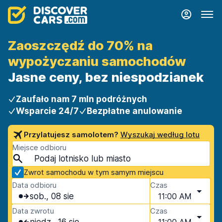
Zaoszczędź do 70% na
wypożyczaniu samochodów
Jasne ceny, bez niespodzianek
Zaufało nam 7 mln podróżnych
Wsparcie 24/7
Bezpłatne anulowanie
Przylatujesz samolotem?
Wyszukaj według lotu
Miejsce odbioru
Zwrot samochodu w tym samym miejscu
Data odbioru
Czas
sob., 08 sie
11:00 AM
Data zwrotu
Czas