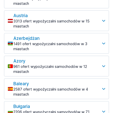
miastach
Najpopularniejsze lokacje
Austria
Durres
3313 ofert wypożyczalni samochodów w 15
69 ofert w 2 lokalizacjach
miastach
Najpopularniejsze lokacje
Saranda
213 ofert w 3 lokalizacjach
Azerbejdżan
Wiedeń
1491 ofert wypożyczalni samochodów w 3
1223 oferty w 8 lokalizacjach
Saranda Port
miastach
od 156,58 zł za dzień
Najpopularniejsze lokacje
Tirana
Azory
Baku
1433 oferty w 7 lokalizacjach
961 ofert wypożyczalni samochodów w 12
1221 ofert w 7 lokalizacjach
miastach
Lotnisko w Tiranie
Najpopularniejsze lokacje
od 134,97 zł za dzień
Baleary
Ponta Delgada
2587 ofert wypożyczalni samochodów w 4
453 oferty w 7 lokalizacjach
miastach
Najpopularniejsze lokacje
Bułgaria
Majorka
2206 ofert wypożyczalni samochodów w 71