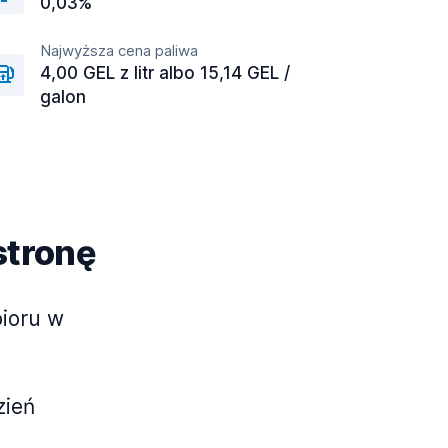
0,03%
Najwyższa cena paliwa
4,00 GEL z litr albo 15,14 GEL /
galon
stronę
bioru w
zień