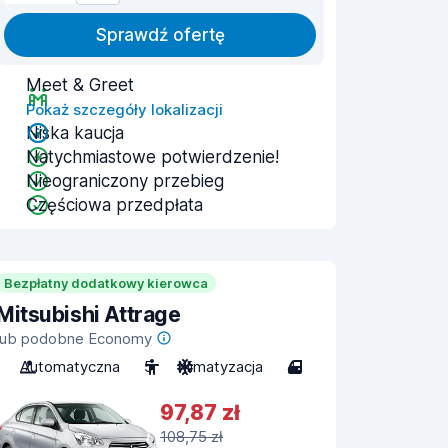
Sprawdź ofertę
Meet & Greet
Pokaż szczegóły lokalizacji
Niska kaucja
Natychmiastowe potwierdzenie!
Nieograniczony przebieg
Częściowa przedpłata
Bezpłatny dodatkowy kierowca
Mitsubishi Attrage
lub podobne Economy
Automatyczna
5
Klimatyzacja
4
97,87 zł
108,75 zł