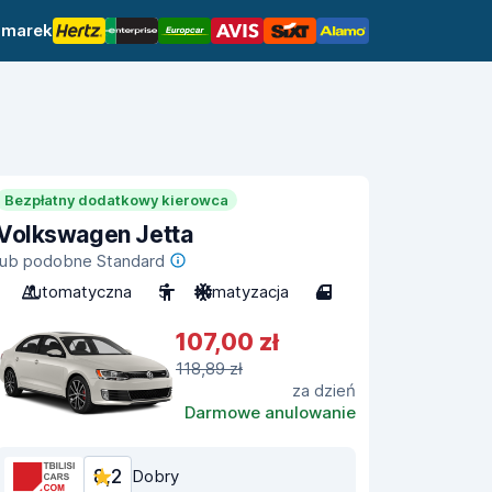
 marek
Bezpłatny dodatkowy kierowca
Volkswagen Jetta
lub podobne Standard
Automatyczna
5
Klimatyzacja
4
107,00 zł
118,89 zł
za dzień
Darmowe anulowanie
8,2
Dobry