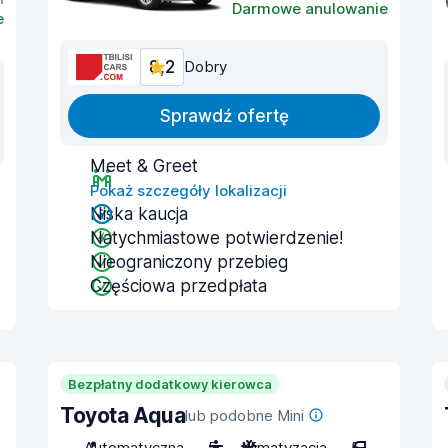
Darmowe anulowanie
e
8,2
Dobry
Sprawdź ofertę
Meet & Greet
Pokaż szczegóły lokalizacji
Niska kaucja
Natychmiastowe potwierdzenie!
Nieograniczony przebieg
Częściowa przedpłata
Bezpłatny dodatkowy kierowca
Toyota Aqua
lub podobne Mini
Automatyczna
5
Klimatyzacja
5