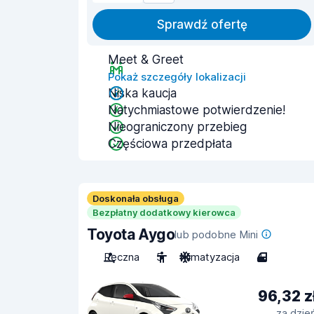
Sprawdź ofertę
Meet & Greet
Pokaż szczegóły lokalizacji
Niska kaucja
Natychmiastowe potwierdzenie!
Nieograniczony przebieg
Częściowa przedpłata
Doskonała obsługa
Bezpłatny dodatkowy kierowca
Toyota Aygo
lub podobne Mini
Ręczna
5
Klimatyzacja
4
96,32 z
za dzie