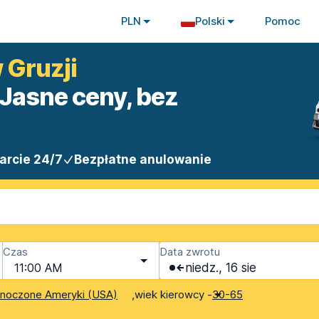
PLN
Polski
Pomoc
 Gruzji
Jasne ceny, bez
arcie 24/7
Bezpłatne anulowanie
Czas
Data zwrotu
11:00 AM
niedz., 16 sie
,
wiek kierowcy -
dnoczone Ameryki (USA)
30-65