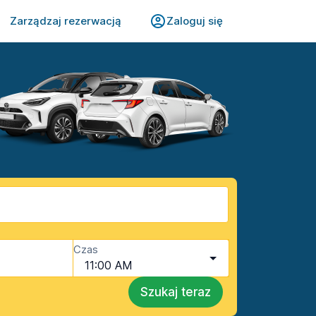
Zarządzaj rezerwacją
Zaloguj się
Czas
11:00 AM
Szukaj teraz