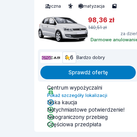
Ręczna
5
Klimatyzacja
5
98,36 zł
140,51 zł
za dzie
Darmowe anulowani
8,6
Bardzo dobry
Sprawdź ofertę
Centrum wypożyczalni
Pokaż szczegóły lokalizacji
Niska kaucja
Natychmiastowe potwierdzenie!
Nieograniczony przebieg
Częściowa przedpłata