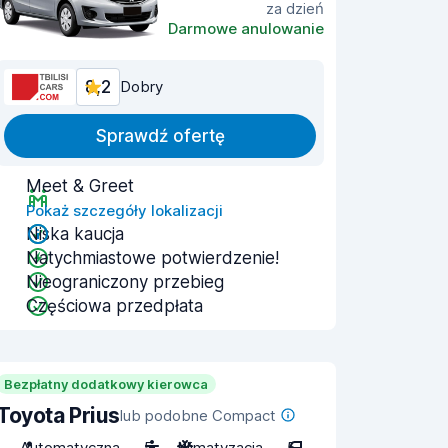
za dzień
Darmowe anulowanie
8,2
Dobry
Sprawdź ofertę
Meet & Greet
Pokaż szczegóły lokalizacji
Niska kaucja
Natychmiastowe potwierdzenie!
Nieograniczony przebieg
Częściowa przedpłata
Bezpłatny dodatkowy kierowca
Toyota Prius
lub podobne Compact
Automatyczna
5
Klimatyzacja
5