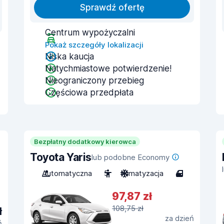
Sprawdź ofertę
Centrum wypożyczalni
Pokaż szczegóły lokalizacji
Niska kaucja
Natychmiastowe potwierdzenie!
Nieograniczony przebieg
Częściowa przedpłata
Bezpłatny dodatkowy kierowca
Toyota Yaris
lub podobne Economy
Automatyczna
5
Klimatyzacja
4
97,87 zł
108,75 zł
ł
za dzień
ń