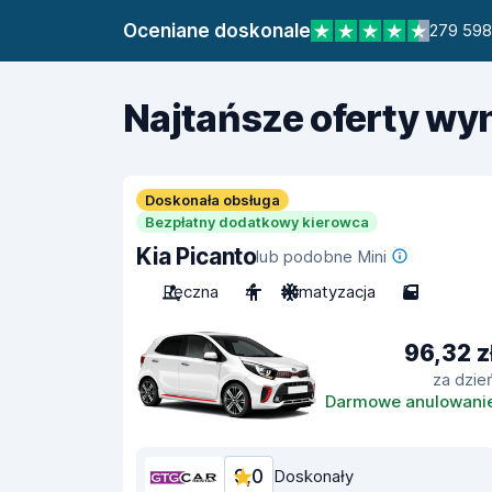
Oceniane doskonale
279 598 
Najtańsze oferty w
Doskonała obsługa
Bezpłatny dodatkowy kierowca
Kia Picanto
lub podobne Mini
Ręczna
4
Klimatyzacja
5
96,32 z
za dzie
Darmowe anulowani
9,0
Doskonały