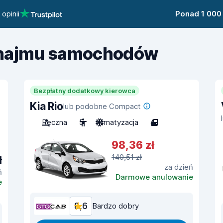
opinii
Ponad 1 000
ynajmu samochodów
Bezpłatny dodatkowy kierowca
Kia Rio
lub podobne Compact
Ręczna
5
Klimatyzacja
4
98,36 zł
140,51 zł
ł
za dzień
ń
Darmowe anulowanie
e
8,6
Bardzo dobry