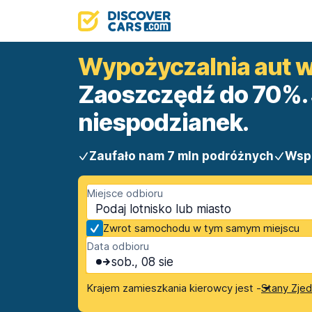
Wypożyczalnia aut w
Zaoszczędź do 70%. 
niespodzianek.
Zaufało nam 7 mln podróżnych
Wsp
Miejsce odbioru
Zwrot samochodu w tym samym miejscu
Data odbioru
sob., 08 sie
Krajem zamieszkania kierowcy jest -
Stany Zje