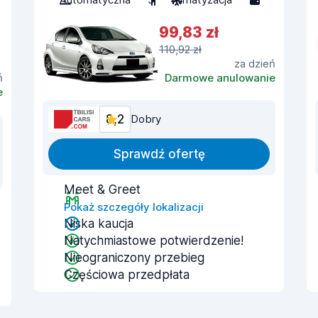
99,83 zł
110,92 zł
za dzień
ń
Darmowe anulowanie
e
8,2
Dobry
Sprawdź ofertę
Meet & Greet
Pokaż szczegóły lokalizacji
Niska kaucja
Natychmiastowe potwierdzenie!
Nieograniczony przebieg
Częściowa przedpłata