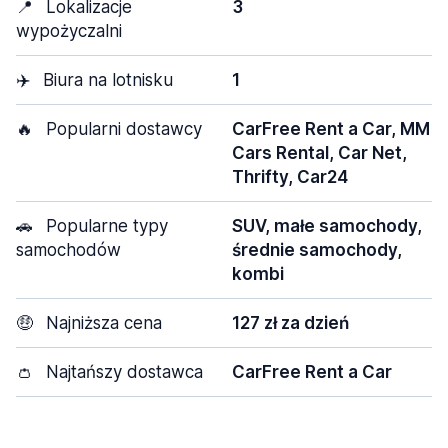
📍
Lokalizacje
3
wypożyczalni
✈️
Biura na lotnisku
1
🔥
Popularni dostawcy
CarFree Rent a Car, MM
Cars Rental, Car Net,
Thrifty, Car24
🚗
Popularne typy
SUV, małe samochody,
samochodów
średnie samochody,
kombi
🤑
Najniższa cena
127 zł za dzień
👛
Najtańszy dostawca
CarFree Rent a Car