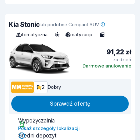
Kia Stonic
lub podobne Compact SUV
Automatyczna
5
Klimatyzacja
5
91,22 zł
za dzień
Darmowe anulowanie
8,2
Dobry
Sprawdź ofertę
Wypożyczalnia
Pokaż szczegóły lokalizacji
Średni depozyt