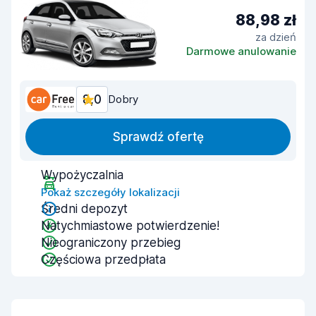
88,98 zł
za dzień
Darmowe anulowanie
8,0
Dobry
Sprawdź ofertę
Wypożyczalnia
Pokaż szczegóły lokalizacji
Średni depozyt
Natychmiastowe potwierdzenie!
Nieograniczony przebieg
Częściowa przedpłata