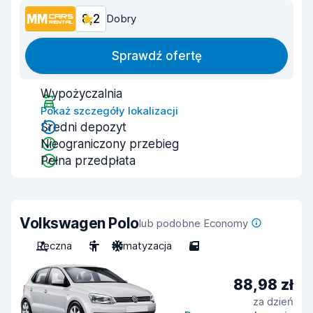
8,2
Dobry
Sprawdź ofertę
Wypożyczalnia
Pokaż szczegóły lokalizacji
Średni depozyt
Nieograniczony przebieg
Pełna przedpłata
Volkswagen Polo
lub podobne Economy
Ręczna
5
Klimatyzacja
5
88,98 zł
za dzień