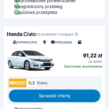
Natychmiastowe potwierdzenie!
Nieograniczony przebieg
Częściowa przedpłata
Honda Civic
lub podobne Compact
Automatyczna
5
Klimatyzacja
4
91,22 zł
za dzień
Darmowe anulowanie
8,2
Dobry
Sprawdź ofertę