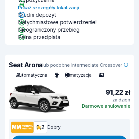
Wypożyczalnia
Pokaż szczegóły lokalizacji
Średni depozyt
Natychmiastowe potwierdzenie!
Nieograniczony przebieg
Pełna przedpłata
Seat Arona
lub podobne Intermediate Crossover
Automatyczna
5
Klimatyzacja
5
91,22 zł
za dzień
Darmowe anulowanie
8,2
Dobry