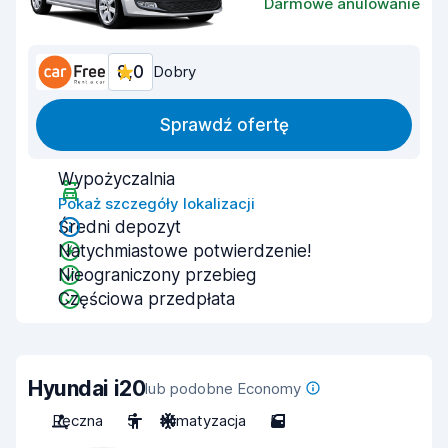
Darmowe anulowanie
8,0
Dobry
Sprawdź ofertę
Wypożyczalnia
Pokaż szczegóły lokalizacji
Średni depozyt
Natychmiastowe potwierdzenie!
Nieograniczony przebieg
Częściowa przedpłata
Hyundai i20
lub podobne Economy
Ręczna
5
Klimatyzacja
5