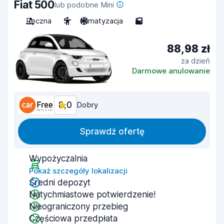
Fiat 500
lub podobne Mini
Ręczna
5
Klimatyzacja
5
88,98 zł
za dzień
Darmowe anulowanie
8,0
Dobry
Sprawdź ofertę
Wypożyczalnia
Pokaż szczegóły lokalizacji
Średni depozyt
Natychmiastowe potwierdzenie!
Nieograniczony przebieg
Częściowa przedpłata