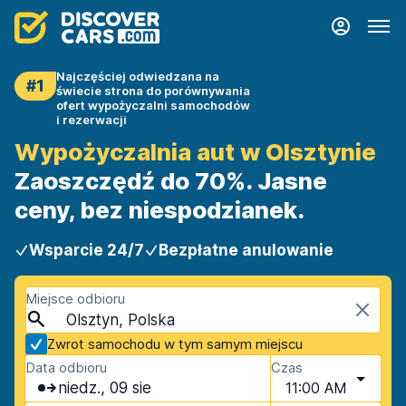
Najczęściej odwiedzana na
#1
świecie strona do porównywania
ofert wypożyczalni samochodów
i rezerwacji
Wypożyczalnia aut w Olsztynie
Zaoszczędź do 70%. Jasne
ceny, bez niespodzianek.
Wsparcie 24/7
Bezpłatne anulowanie
Miejsce odbioru
Olsztyn, Polska
Zwrot samochodu w tym samym miejscu
Data odbioru
Czas
niedz., 09 sie
11:00 AM