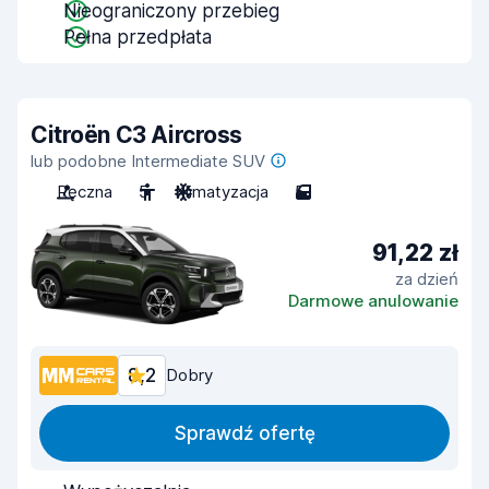
Nieograniczony przebieg
Pełna przedpłata
Citroën C3 Aircross
lub podobne Intermediate SUV
Ręczna
5
Klimatyzacja
5
91,22 zł
za dzień
Darmowe anulowanie
8,2
Dobry
Sprawdź ofertę