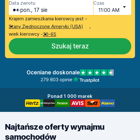
Data zwrotu
Czas
pon., 17 sie
11:00 AM
Krajem zamieszkania kierowcy jest -
,
Stany Zjednoczone Ameryki (USA)
wiek kierowcy -
30-65
Szukaj teraz
Oceniane doskonale
279 803 opinie
Ponad 1 000 marek
Najtańsze oferty wynajmu
samochodów