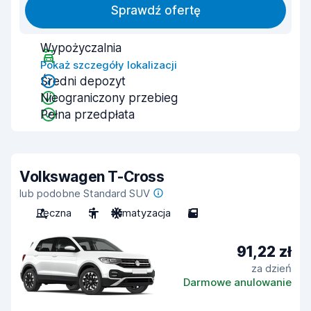
Sprawdź ofertę
Wypożyczalnia
Pokaż szczegóły lokalizacji
Średni depozyt
Nieograniczony przebieg
Pełna przedpłata
Volkswagen T-Cross
lub podobne Standard SUV
Ręczna
5
Klimatyzacja
5
91,22 zł
za dzień
Darmowe anulowanie