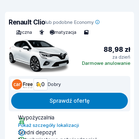
Renault Clio
lub podobne Economy
Ręczna
5
Klimatyzacja
5
88,98 zł
za dzień
Darmowe anulowanie
8,0
Dobry
Sprawdź ofertę
Wypożyczalnia
Pokaż szczegóły lokalizacji
Średni depozyt