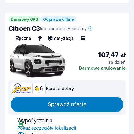
Darmowy GPS
Odprawa online
Citroen C3
lub podobne Economy
Ręczna
5
Klimatyzacja
5
107,47 zł
za dzień
Darmowe anulowanie
8,6
Bardzo dobry
Sprawdź ofertę
Wypożyczalnia
Pokaż szczegóły lokalizacji