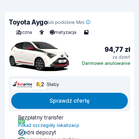
Toyota Aygo
lub podobne Mini
Ręczna
5
Klimatyzacja
5
94,77 zł
za dzień
Darmowe anulowanie
6,2
Słaby
Sprawdź ofertę
Bezpłatny transfer
Pokaż szczegóły lokalizacji
Średni depozyt