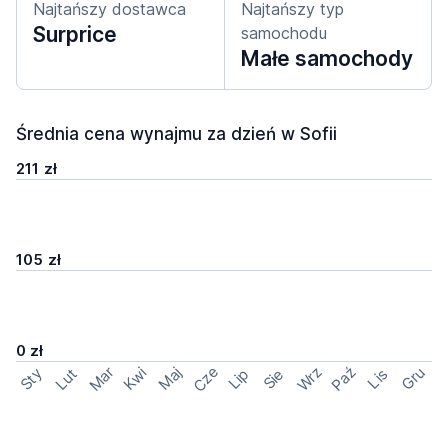
Najtańszy dostawca
Najtańszy typ
Surprice
samochodu
Małe samochody
Średnia cena wynajmu za dzień w Sofii
211 zł
105 zł
0 zł
Cze
Mar
Wrz
Paź
Kwi
Maj
Gru
Sty
Lut
Lip
Sie
Lis