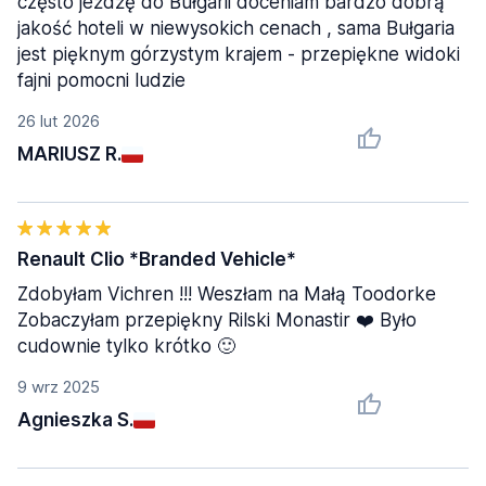
często jeżdżę do Bułgarii doceniam bardzo dobrą
jakość hoteli w niewysokich cenach , sama Bułgaria
jest pięknym górzystym krajem - przepiękne widoki
fajni pomocni ludzie
26 lut 2026
MARIUSZ R.
Renault Clio *Branded Vehicle*
Zdobyłam Vichren !!! Weszłam na Małą Toodorke
Zobaczyłam przepiękny Rilski Monastir ❤️ Było
cudownie tylko krótko 🙂
9 wrz 2025
Agnieszka S.