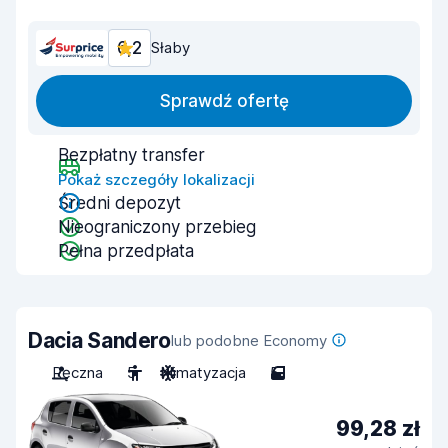
6,2
Słaby
Sprawdź ofertę
Bezpłatny transfer
Pokaż szczegóły lokalizacji
Średni depozyt
Nieograniczony przebieg
Pełna przedpłata
Dacia Sandero
lub podobne Economy
Ręczna
5
Klimatyzacja
5
99,28 zł