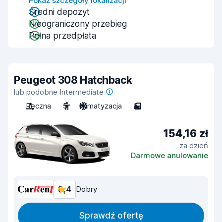
Pokaż szczegóły lokalizacji
Średni depozyt
Nieograniczony przebieg
Pełna przedpłata
Peugeot 308 Hatchback
lub podobne Intermediate
Ręczna
5
Klimatyzacja
5
154,16 zł
za dzień
Darmowe anulowanie
8,4
Dobry
Sprawdź ofertę