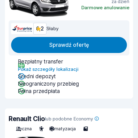
za dzień
Darmowe anulowanie
6,2
Słaby
Sprawdź ofertę
Bezpłatny transfer
Pokaż szczegóły lokalizacji
Średni depozyt
Nieograniczony przebieg
Pełna przedpłata
Renault Clio
lub podobne Economy
Ręczna
5
Klimatyzacja
5