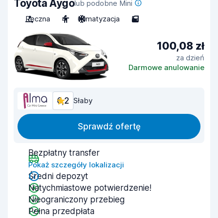
Toyota Aygo
lub podobne Mini
Ręczna
4
Klimatyzacja
5
100,08 zł
za dzień
Darmowe anulowanie
6,2
Słaby
Sprawdź ofertę
Bezpłatny transfer
Pokaż szczegóły lokalizacji
Średni depozyt
Natychmiastowe potwierdzenie!
Nieograniczony przebieg
Pełna przedpłata