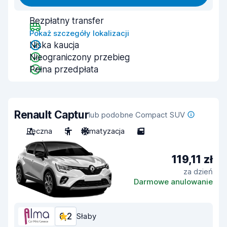
Bezpłatny transfer
Pokaż szczegóły lokalizacji
Niska kaucja
Nieograniczony przebieg
Pełna przedpłata
Renault Captur
lub podobne Compact SUV
Ręczna
5
Klimatyzacja
5
119,11 zł
za dzień
Darmowe anulowanie
6,2
Słaby