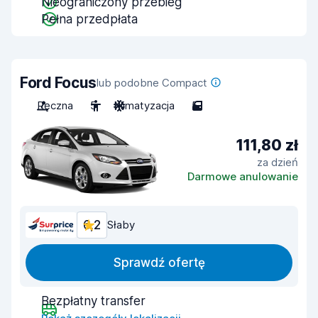
Nieograniczony przebieg
Pełna przedpłata
Ford Focus
lub podobne Compact
Ręczna
5
Klimatyzacja
5
111,80 zł
za dzień
Darmowe anulowanie
6,2
Słaby
Sprawdź ofertę
Bezpłatny transfer