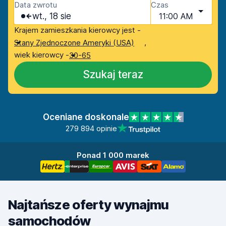
Data zwrotu
Czas
wt., 18 sie
11:00 AM
Krajem zamieszkania kierowcy jest -
,
Stany Zjednoczone Ameryki (USA)
wiek kierowcy -
30-65
Szukaj teraz
Oceniane doskonale
279 894 opinie
Ponad 1 000 marek
Najtańsze oferty wynajmu
samochodów