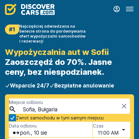
Najczęściej odwiedzana na
#1
świecie strona do porównywania
ofert wypożyczalni samochodów
i rezerwacji
Wypożyczalnia aut w Sofii
Zaoszczędź do 70%. Jasne
ceny, bez niespodzianek.
Wsparcie 24/7
Bezpłatne anulowanie
Miejsce odbioru
Sofia, Bułgaria
Zwrot samochodu w tym samym miejscu
Data odbioru
Czas
pon., 10 sie
11:00 AM