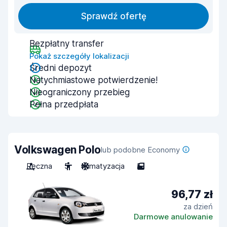
Sprawdź ofertę
Bezpłatny transfer
Pokaż szczegóły lokalizacji
Średni depozyt
Natychmiastowe potwierdzenie!
Nieograniczony przebieg
Pełna przedpłata
Volkswagen Polo
lub podobne Economy
Ręczna
5
Klimatyzacja
5
96,77 zł
za dzień
Darmowe anulowanie