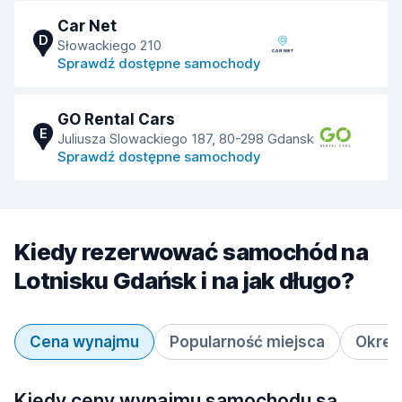
Car Net
D
Słowackiego 210
Sprawdź dostępne samochody
GO Rental Cars
E
Juliusza Slowackiego 187, 80-298 Gdansk
Sprawdź dostępne samochody
Kiedy rezerwować samochód na
Lotnisku Gdańsk i na jak długo?
Cena wynajmu
Popularność miejsca
Okres
Kiedy ceny wynajmu samochodu są