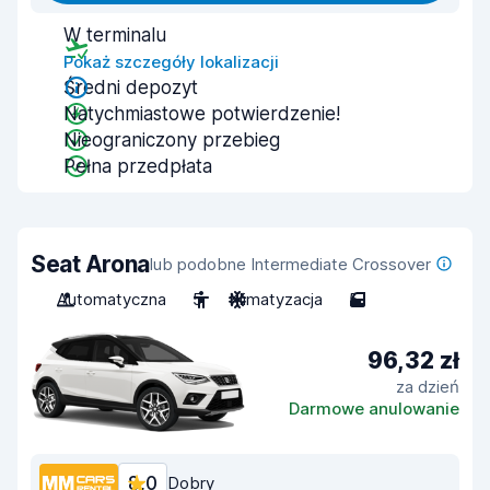
W terminalu
Pokaż szczegóły lokalizacji
Średni depozyt
Natychmiastowe potwierdzenie!
Nieograniczony przebieg
Pełna przedpłata
Seat Arona
lub podobne Intermediate Crossover
Automatyczna
5
Klimatyzacja
5
96,32 zł
za dzień
Darmowe anulowanie
8,0
Dobry