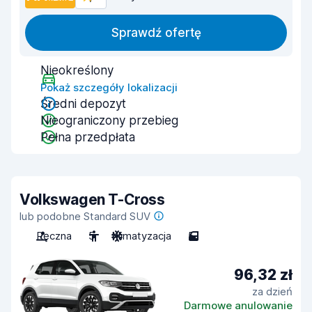
Sprawdź ofertę
Nieokreślony
Pokaż szczegóły lokalizacji
Średni depozyt
Nieograniczony przebieg
Pełna przedpłata
Volkswagen T-Cross
lub podobne Standard SUV
Ręczna
5
Klimatyzacja
5
96,32 zł
za dzień
Darmowe anulowanie