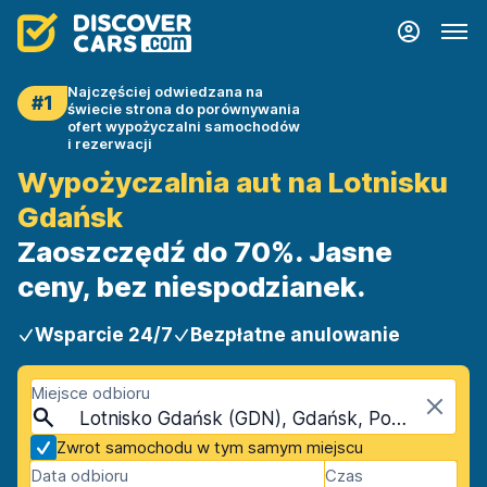
Najczęściej odwiedzana na
#1
świecie strona do porównywania
ofert wypożyczalni samochodów
i rezerwacji
Wypożyczalnia aut na Lotnisku
Gdańsk
Zaoszczędź do 70%. Jasne
ceny, bez niespodzianek.
Wsparcie 24/7
Bezpłatne anulowanie
Miejsce odbioru
Lotnisko Gdańsk (GDN), Gdańsk, Polska
Zwrot samochodu w tym samym miejscu
Data odbioru
Czas