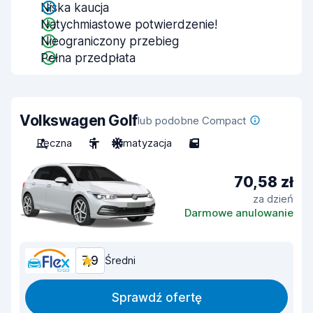
Niska kaucja
Natychmiastowe potwierdzenie!
Nieograniczony przebieg
Pełna przedpłata
Volkswagen Golf
lub podobne Compact
Ręczna
5
Klimatyzacja
5
70,58 zł
za dzień
Darmowe anulowanie
7,9
Średni
Sprawdź ofertę