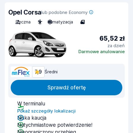
Opel Corsa
lub podobne Economy
Ręczna
5
Klimatyzacja
4
65,52 zł
za dzień
Darmowe anulowanie
7,9
Średni
Sprawdź ofertę
W terminalu
Pokaż szczegóły lokalizacji
Niska kaucja
Natychmiastowe potwierdzenie!
Nieograniczony przebieg