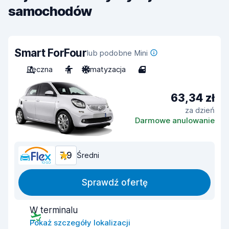
samochodów
Smart ForFour
lub podobne Mini
Ręczna
4
Klimatyzacja
4
63,34 zł
za dzień
Darmowe anulowanie
7,9
Średni
Sprawdź ofertę
W terminalu
Pokaż szczegóły lokalizacji