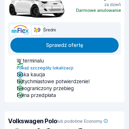
za dzień
Darmowe anulowanie
7,9
Średni
Sprawdź ofertę
W terminalu
Pokaż szczegóły lokalizacji
Niska kaucja
Natychmiastowe potwierdzenie!
Nieograniczony przebieg
Pełna przedpłata
Volkswagen Polo
lub podobne Economy