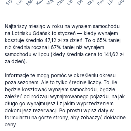
Cze
Mar
Wrz
Paź
Kwi
Maj
Gru
Sty
Lut
Lip
Sie
Lis
Najtańszy miesiąc w roku na wynajem samochodu
na Lotnisku Gdańsk to styczeń — kiedy wynajem
kosztuje średnio 47,12 zł za dzień. To o 65% taniej
niż średnia roczna i 67% taniej niż wynajem
samochodu w lipcu (kiedy średnia cena to 141,62 zł
za dzień).
Informacje te mogą pomóc w określeniu okresu
poza sezonem. Ale to tylko średnie liczby. To, ile
będzie kosztować wynajem samochodu, będzie
zależeć od rodzaju wynajmowanego pojazdu, na jak
długo go wynajmujesz i z jakim wyprzedzeniem
dokonujesz rezerwacji. Po prostu wpisz daty w
formularzu na górze strony, aby zobaczyć dokładne
ceny.