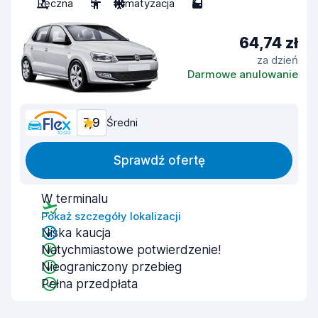
Ręczna
5
Klimatyzacja
5
64,74 zł
za dzień
Darmowe anulowanie
7,9
Średni
Sprawdź ofertę
W terminalu
Pokaż szczegóły lokalizacji
Niska kaucja
Natychmiastowe potwierdzenie!
Nieograniczony przebieg
Pełna przedpłata