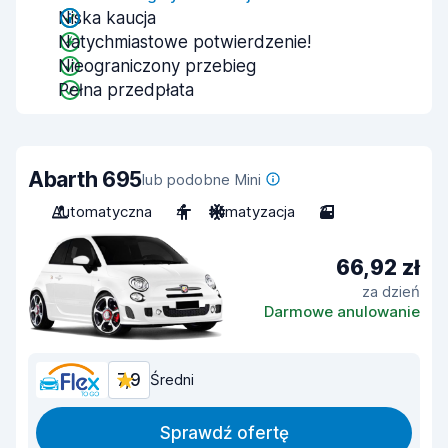
Niska kaucja
Natychmiastowe potwierdzenie!
Nieograniczony przebieg
Pełna przedpłata
Abarth 695
lub podobne Mini
Automatyczna
4
Klimatyzacja
3
66,92 zł
za dzień
Darmowe anulowanie
7,9
Średni
Sprawdź ofertę