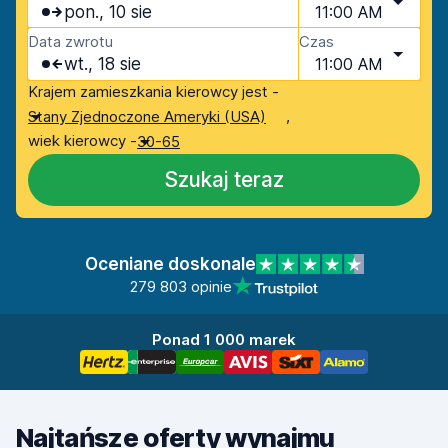
pon., 10 sie
11:00 AM
Data zwrotu
Czas
wt., 18 sie
11:00 AM
Krajem zamieszkania kierowcy jest -
,
Stany Zjednoczone Ameryki (USA)
wiek kierowcy -
30-65
Szukaj teraz
Oceniane doskonale
279 803 opinie
Ponad 1 000 marek
Najtańsze oferty wynajmu