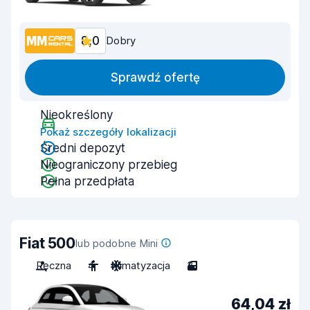
8,0
Dobry
Sprawdź ofertę
Nieokreślony
Pokaż szczegóły lokalizacji
Średni depozyt
Nieograniczony przebieg
Pełna przedpłata
Fiat 500
lub podobne Mini
Ręczna
4
Klimatyzacja
3
64,04 zł