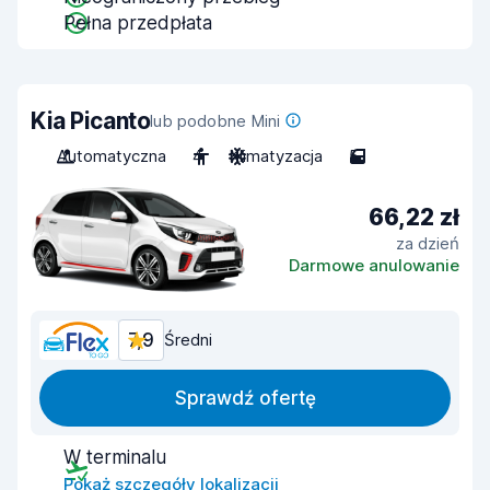
Pełna przedpłata
Kia Picanto
lub podobne Mini
Automatyczna
4
Klimatyzacja
5
66,22 zł
za dzień
Darmowe anulowanie
7,9
Średni
Sprawdź ofertę
W terminalu
Pokaż szczegóły lokalizacji