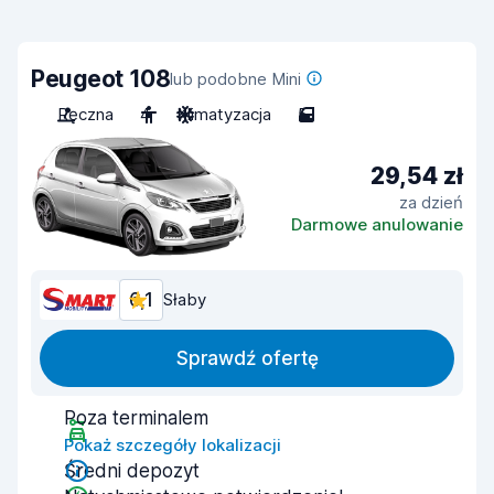
Peugeot 108
lub podobne Mini
Ręczna
4
Klimatyzacja
5
29,54 zł
za dzień
Darmowe anulowanie
6,1
Słaby
Sprawdź ofertę
Poza terminalem
Pokaż szczegóły lokalizacji
Średni depozyt