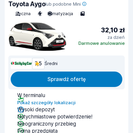
Toyota Aygo
lub podobne Mini
Ręczna
4
Klimatyzacja
5
32,10 zł
za dzień
Darmowe anulowanie
7,5
Średni
Sprawdź ofertę
W terminalu
Pokaż szczegóły lokalizacji
Wysoki depozyt
Natychmiastowe potwierdzenie!
Nieograniczony przebieg
Pełna przedpłata