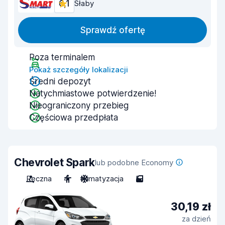
6,1
Słaby
Sprawdź ofertę
Poza terminalem
Pokaż szczegóły lokalizacji
Średni depozyt
Natychmiastowe potwierdzenie!
Nieograniczony przebieg
Częściowa przedpłata
Chevrolet Spark
lub podobne Economy
Ręczna
4
Klimatyzacja
5
30,19 zł
za dzień