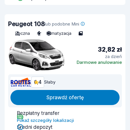
Peugeot 108
lub podobne Mini
Ręczna
4
Klimatyzacja
5
32,82 zł
za dzień
Darmowe anulowanie
6,4
Słaby
Sprawdź ofertę
Bezpłatny transfer
Pokaż szczegóły lokalizacji
Średni depozyt