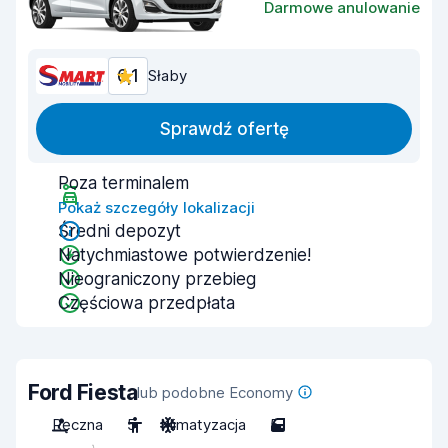
Darmowe anulowanie
6,1
Słaby
Sprawdź ofertę
Poza terminalem
Pokaż szczegóły lokalizacji
Średni depozyt
Natychmiastowe potwierdzenie!
Nieograniczony przebieg
Częściowa przedpłata
Ford Fiesta
lub podobne Economy
Ręczna
5
Klimatyzacja
5