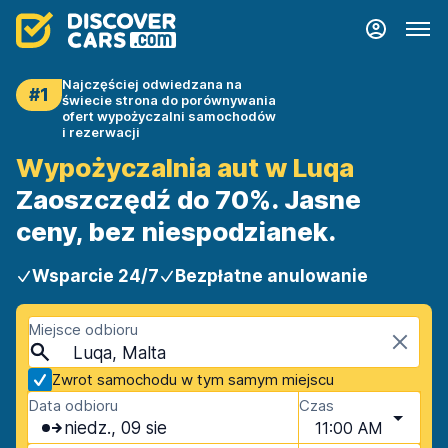
Najczęściej odwiedzana na
#1
świecie strona do porównywania
ofert wypożyczalni samochodów
i rezerwacji
Wypożyczalnia aut w Luqa
Zaoszczędź do 70%. Jasne
ceny, bez niespodzianek.
Wsparcie 24/7
Bezpłatne anulowanie
Miejsce odbioru
Luqa, Malta
Zwrot samochodu w tym samym miejscu
Data odbioru
Czas
niedz., 09 sie
11:00 AM