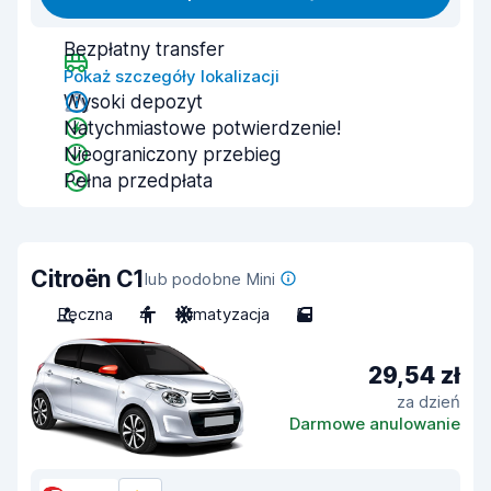
Bezpłatny transfer
Pokaż szczegóły lokalizacji
Wysoki depozyt
Natychmiastowe potwierdzenie!
Nieograniczony przebieg
Pełna przedpłata
Citroën C1
lub podobne Mini
Ręczna
4
Klimatyzacja
5
29,54 zł
za dzień
Darmowe anulowanie