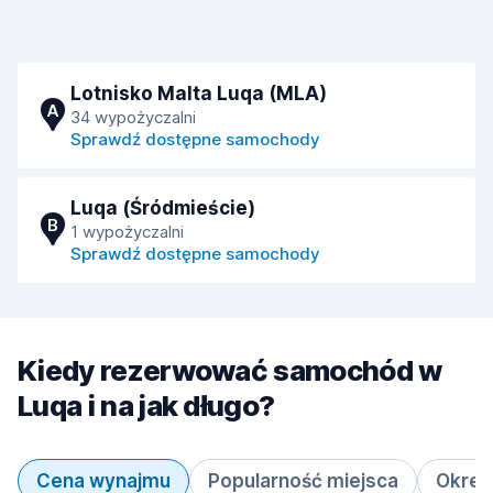
Lotnisko Malta Luqa (MLA)
A
34 wypożyczalni
Sprawdź dostępne samochody
Luqa (Śródmieście)
B
1 wypożyczalni
Sprawdź dostępne samochody
Kiedy rezerwować samochód w
Luqa i na jak długo?
Cena wynajmu
Popularność miejsca
Okres