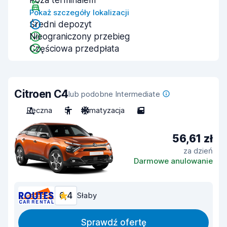
Poza terminalem
Pokaż szczegóły lokalizacji
Średni depozyt
Nieograniczony przebieg
Częściowa przedpłata
Citroen C4
lub podobne Intermediate
Ręczna
5
Klimatyzacja
5
56,61 zł
za dzień
Darmowe anulowanie
6,4
Słaby
Sprawdź ofertę