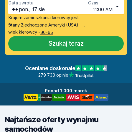
Data zwrotu
Czas
pon., 17 sie
11:00 AM
Krajem zamieszkania kierowcy jest -
,
Stany Zjednoczone Ameryki (USA)
wiek kierowcy -
30-65
Szukaj teraz
Oceniane doskonale
279 733 opinie
Ponad 1 000 marek
Najtańsze oferty wynajmu
samochodów