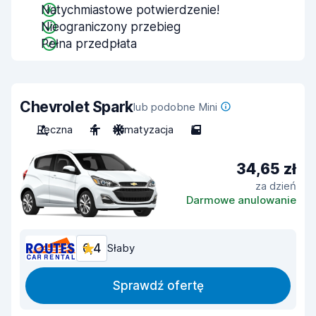
Natychmiastowe potwierdzenie!
Nieograniczony przebieg
Pełna przedpłata
Chevrolet Spark
lub podobne Mini
Ręczna
4
Klimatyzacja
5
34,65 zł
za dzień
Darmowe anulowanie
6,4
Słaby
Sprawdź ofertę