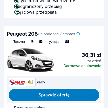
Natychmiastowe potwierdzenie!
Nieograniczony przebieg
Częściowa przedpłata
Peugeot 208
lub podobne Compact
Ręczna
5
Klimatyzacja
5
36,31 zł
za dzień
Darmowe anulowanie
6,1
Słaby
Sprawdź ofertę