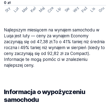
0 zł
Cze
Mar
Wrz
Paź
Kwi
Maj
Gru
Sty
Lut
Lip
Sie
Lis
Najlepszym miesiącem na wynajem samochodu w
Luqa jest luty — ceny za wynajem Economy
zaczynają się od 47,38 zł.To o 41% taniej niż średnia
roczna i 49% taniej niż wynajem w sierpień (kiedy to
ceny zaczynają się od 92,82 zł za Compact).
Informacje te mogą pomóc ci w znalezieniu
najlepszej ceny.
Informacja o wypożyczeniu
samochodu