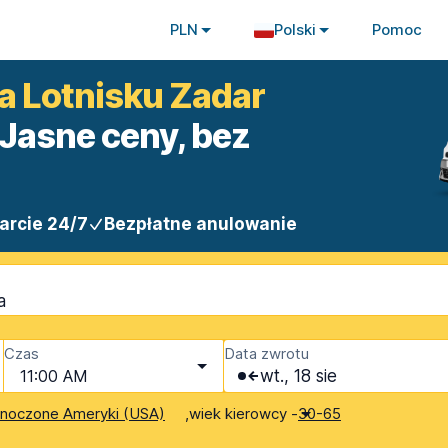
PLN
Polski
Pomoc
a Lotnisku Zadar
Jasne ceny, bez
arcie 24/7
Bezpłatne anulowanie
a
Czas
Data zwrotu
11:00 AM
wt., 18 sie
,
wiek kierowcy -
dnoczone Ameryki (USA)
30-65