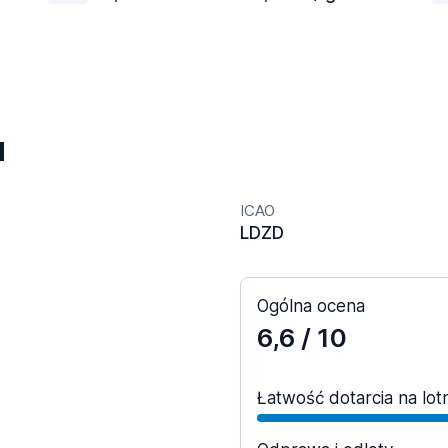
u
ICAO
LDZD
Ogólna ocena
6,6
/ 10
Łatwość dotarcia na lot