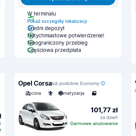
W terminalu
Pokaż szczegóły lokalizacji
Średni depozyt
Natychmiastowe potwierdzenie!
Nieograniczony przebieg
Częściowa przedpłata
Opel Corsa
lub podobne Economy
Ręczna
5
Klimatyzacja
3
101,77 zł
ł
za dzień
ń
Darmowe anulowanie
e