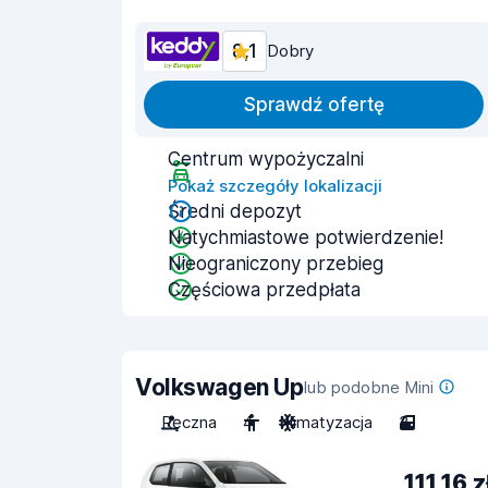
8,1
Dobry
Sprawdź ofertę
Centrum wypożyczalni
Pokaż szczegóły lokalizacji
Średni depozyt
Natychmiastowe potwierdzenie!
Nieograniczony przebieg
Częściowa przedpłata
Volkswagen Up
lub podobne Mini
Ręczna
4
Klimatyzacja
3
111,16 z