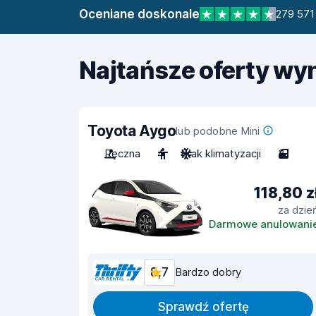
Oceniane doskonale
279 571 
Najtańsze oferty w
Toyota Aygo
lub podobne Mini
Ręczna
4
Brak klimatyzacji
3
118,80 z
za dzie
Darmowe anulowani
8,7
Bardzo dobry
Sprawdź ofertę