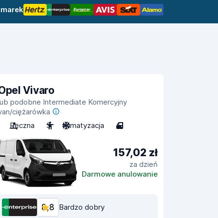
 marek
Opel Vivaro
lub podobne Intermediate Komercyjny
van/ciężarówka
Ręczna
3
Klimatyzacja
4
157,02 zł
za dzień
Darmowe anulowanie
8,8
Bardzo dobry