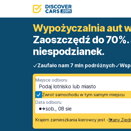
Wypożyczalnia aut w 
Zaoszczędź do 70%. 
niespodzianek.
Zaufało nam 7 mln podróżnych
Wsp
Miejsce odbioru
Zwrot samochodu w tym samym miejscu
Data odbioru
sob., 08 sie
Krajem zamieszkania kierowcy jest -
Stany Zjed