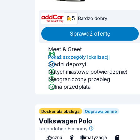
8,5
Bardzo dobry
Sprawdź ofertę
Meet & Greet
Pokaż szczegóły lokalizacji
Średni depozyt
Natychmiastowe potwierdzenie!
Nieograniczony przebieg
Pełna przedpłata
Doskonała obsługa
Odprawa online
Volkswagen Polo
lub podobne Economy
Ręczna
5
Klimatyzacja
4