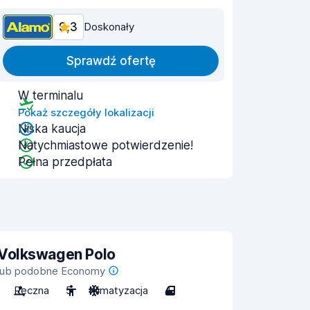
9,3
Doskonały
Sprawdź ofertę
W terminalu
Pokaż szczegóły lokalizacji
Niska kaucja
Natychmiastowe potwierdzenie!
Pełna przedpłata
Volkswagen Polo
lub podobne Economy
Ręczna
5
Klimatyzacja
4