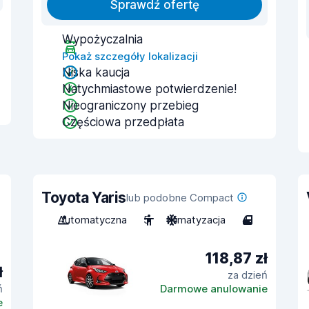
Sprawdź ofertę
Wypożyczalnia
Pokaż szczegóły lokalizacji
Niska kaucja
Natychmiastowe potwierdzenie!
Nieograniczony przebieg
Częściowa przedpłata
Toyota Yaris
lub podobne Compact
Automatyczna
5
Klimatyzacja
4
118,87 zł
ł
za dzień
ń
Darmowe anulowanie
e