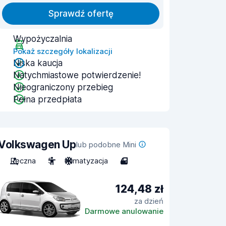
Sprawdź ofertę
Wypożyczalnia
Pokaż szczegóły lokalizacji
Niska kaucja
Natychmiastowe potwierdzenie!
Nieograniczony przebieg
Pełna przedpłata
Volkswagen Up
lub podobne Mini
Ręczna
5
Klimatyzacja
4
124,48 zł
za dzień
Darmowe anulowanie