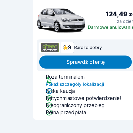
124,49 z
za dzie
Darmowe anulowani
8,9
Bardzo dobry
Sprawdź ofertę
Poza terminalem
Pokaż szczegóły lokalizacji
Niska kaucja
Natychmiastowe potwierdzenie!
Nieograniczony przebieg
Pełna przedpłata