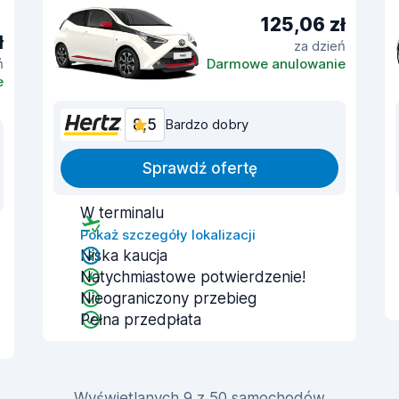
125,06 zł
ł
za dzień
ń
Darmowe anulowanie
e
8,5
Bardzo dobry
Sprawdź ofertę
W terminalu
Pokaż szczegóły lokalizacji
Niska kaucja
Natychmiastowe potwierdzenie!
Nieograniczony przebieg
Pełna przedpłata
Wyświetlanych 9 z 50 samochodów