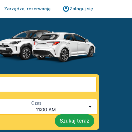
Zarządzaj rezerwacją
Zaloguj się
Czas
11:00 AM
Szukaj teraz