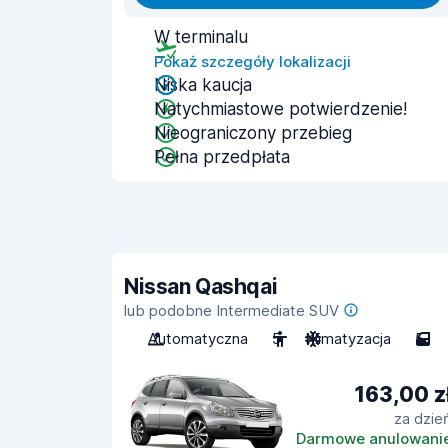
W terminalu
Pokaż szczegóły lokalizacji
Niska kaucja
Natychmiastowe potwierdzenie!
Nieograniczony przebieg
Pełna przedpłata
Nissan Qashqai
lub podobne Intermediate SUV
Automatyczna
5
Klimatyzacja
5
163,00 z
za dzie
Darmowe anulowani