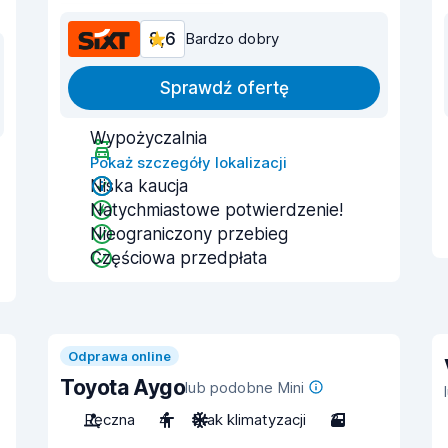
8,6
Bardzo dobry
Sprawdź ofertę
Wypożyczalnia
Pokaż szczegóły lokalizacji
Niska kaucja
Natychmiastowe potwierdzenie!
Nieograniczony przebieg
Częściowa przedpłata
Odprawa online
Toyota Aygo
lub podobne Mini
Ręczna
4
Brak klimatyzacji
3