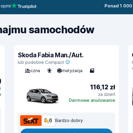
opinii
Ponad 1 000
ynajmu samochodów
Skoda Fabia Man./Aut.
lub podobne Compact
Ręczna
5
Klimatyzacja
5
ł
116,12 zł
ń
e
za dzień
Darmowe anulowanie
8,6
Bardzo dobry