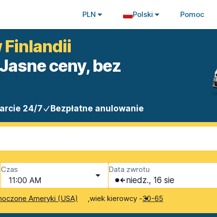
PLN
Polski
Pomoc
Finlandii
Jasne ceny, bez
arcie 24/7
Bezpłatne anulowanie
Czas
Data zwrotu
11:00 AM
niedz., 16 sie
,
wiek kierowcy -
noczone Ameryki (USA)
30-65