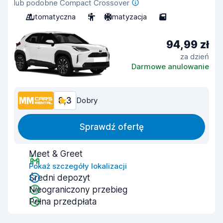
lub podobne Compact Crossover
Automatyczna
5
Klimatyzacja
5
94,99 zł
za dzień
Darmowe anulowanie
8,3
Dobry
Sprawdź ofertę
Meet & Greet
Pokaż szczegóły lokalizacji
Średni depozyt
Nieograniczony przebieg
Pełna przedpłata