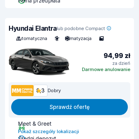
Pełna przedpłata
Hyundai Elantra
lub podobne Compact
Automatyczna
5
Klimatyzacja
5
94,99 zł
za dzień
Darmowe anulowanie
8,3
Dobry
Sprawdź ofertę
Meet & Greet
Pokaż szczegóły lokalizacji
Średni depozyt