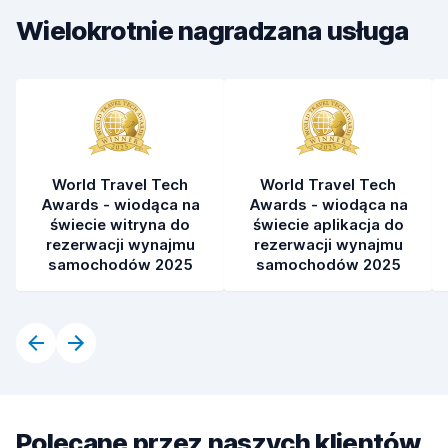
Wielokrotnie nagradzana usługa
Czystość samochodu
8,0
Stan samochodu
8,3
World Travel Tech
World Travel Tech
Awards - wiodąca na
Awards - wiodąca na
świecie witryna do
świecie aplikacja do
rezerwacji wynajmu
rezerwacji wynajmu
samochodów 2025
samochodów 2025
Polecane przez naszych klientów