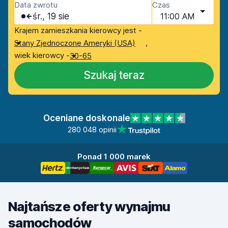
Data zwrotu
Czas
śr., 19 sie
11:00 AM
Krajem zamieszkania kierowcy jest -
,
Stany Zjednoczone Ameryki (USA)
wiek kierowcy -
30-65
Szukaj teraz
Oceniane doskonale
280 048 opinii
Ponad 1 000 marek
Najtańsze oferty wynajmu
samochodów