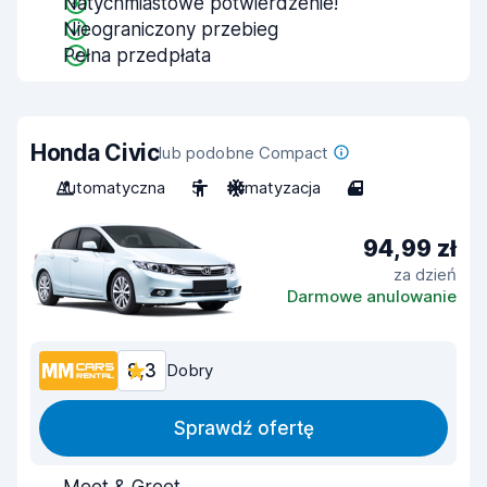
Natychmiastowe potwierdzenie!
Nieograniczony przebieg
Pełna przedpłata
Honda Civic
lub podobne Compact
Automatyczna
5
Klimatyzacja
4
94,99 zł
za dzień
Darmowe anulowanie
8,3
Dobry
Sprawdź ofertę