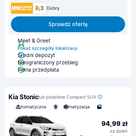
8,3
Dobry
Sprawdź ofertę
Meet & Greet
Pokaż szczegóły lokalizacji
Średni depozyt
Nieograniczony przebieg
Pełna przedpłata
Kia Stonic
lub podobne Compact SUV
Automatyczna
5
Klimatyzacja
5
94,99 zł
za dzień