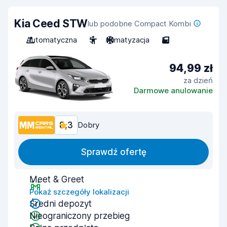
Kia Ceed STW
lub podobne Compact Kombi
Automatyczna
5
Klimatyzacja
5
94,99 zł
za dzień
Darmowe anulowanie
8,3
Dobry
Sprawdź ofertę
Meet & Greet
Pokaż szczegóły lokalizacji
Średni depozyt
Nieograniczony przebieg