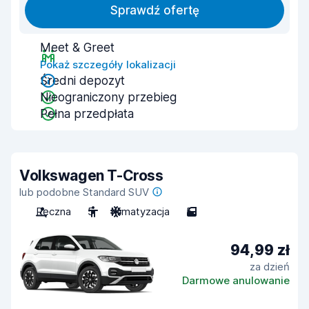
Sprawdź ofertę
Meet & Greet
Pokaż szczegóły lokalizacji
Średni depozyt
Nieograniczony przebieg
Pełna przedpłata
Volkswagen T-Cross
lub podobne Standard SUV
Ręczna
5
Klimatyzacja
5
94,99 zł
za dzień
Darmowe anulowanie