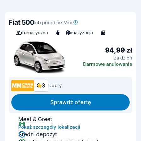
Fiat 500
lub podobne Mini
Automatyczna
4
Klimatyzacja
3
94,99 zł
za dzień
Darmowe anulowanie
8,3
Dobry
Sprawdź ofertę
Meet & Greet
Pokaż szczegóły lokalizacji
Średni depozyt