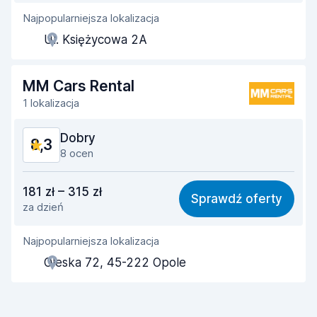
Najpopularniejsza lokalizacja
Pomocność przedstawiciela
9,0
Ul. Księżycowa 2A
Szybkość odbioru
8,1
Szybkość zwrotu
8,3
MM Cars Rental
1 lokalizacja
Czystość samochodu
9,0
Dobry
8,3
Stan samochodu
9,3
8 ocen
Stosunek jakości do ceny
7,7
181 zł – 315 zł
Sprawdź oferty
za dzień
Łatwość znalezienia
8,6
Najpopularniejsza lokalizacja
Pomocność przedstawiciela
7,5
Oleska 72, 45-222 Opole
Szybkość odbioru
8,6
Szybkość zwrotu
9,1