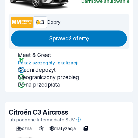
Darmowe anulowanie
8,3
Dobry
Sprawdź ofertę
Meet & Greet
Pokaż szczegóły lokalizacji
Średni depozyt
Nieograniczony przebieg
Pełna przedpłata
Citroën C3 Aircross
lub podobne Intermediate SUV
Ręczna
5
Klimatyzacja
5