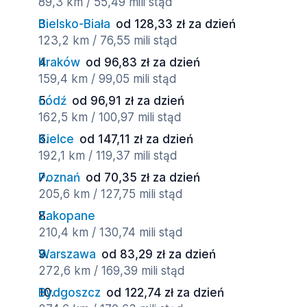
89,3 km / 55,49 mili stąd
Bielsko-Biała
od 128,33 zł za dzień
123,2 km / 76,55 mili stąd
Kraków
od 96,83 zł za dzień
159,4 km / 99,05 mili stąd
Łódź
od 96,91 zł za dzień
162,5 km / 100,97 mili stąd
Kielce
od 147,11 zł za dzień
192,1 km / 119,37 mili stąd
Poznań
od 70,35 zł za dzień
205,6 km / 127,75 mili stąd
Zakopane
210,4 km / 130,74 mili stąd
Warszawa
od 83,29 zł za dzień
272,6 km / 169,39 mili stąd
Bydgoszcz
od 122,74 zł za dzień