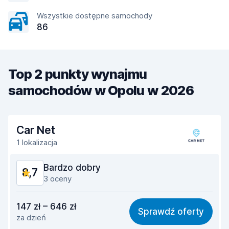
Wszystkie dostępne samochody
86
Top 2 punkty wynajmu
samochodów w Opolu w 2026
Car Net
1 lokalizacja
Bardzo dobry
8,7
3 oceny
Stosunek jakości do ceny
8,8
147 zł – 646 zł
Sprawdź oferty
za dzień
Łatwość znalezienia
8,2