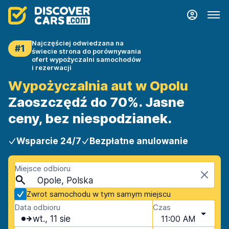
Najczęściej odwiedzana na
#1
świecie strona do porównywania
ofert wypożyczalni samochodów
i rezerwacji
Wypożyczalnia aut w Opolu
Zaoszczędź do 70%. Jasne
ceny, bez niespodzianek.
Wsparcie 24/7
Bezpłatne anulowanie
Miejsce odbioru
Opole, Polska
Zwrot samochodu w tym samym miejscu
Data odbioru
Czas
wt., 11 sie
11:00 AM