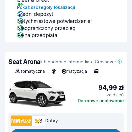
Meet & Greet
Pokaż szczegóły lokalizacji
Średni depozyt
Natychmiastowe potwierdzenie!
Nieograniczony przebieg
Pełna przedpłata
Seat Arona
lub podobne Intermediate Crossover
Automatyczna
5
Klimatyzacja
5
94,99 zł
za dzień
Darmowe anulowanie
8,3
Dobry