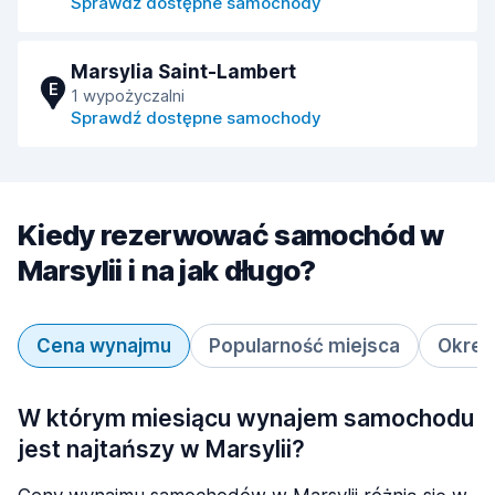
Sprawdź dostępne samochody
Marsylia Saint-Lambert
E
1 wypożyczalni
Sprawdź dostępne samochody
Kiedy rezerwować samochód w
Marsylii i na jak długo?
Cena wynajmu
Popularność miejsca
Okres
W którym miesiącu wynajem samochodu
jest najtańszy w Marsylii?