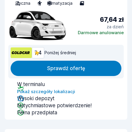
Ręczna
4
Klimatyzacja
3
67,64 zł
za dzień
Darmowe anulowanie
7,4
Poniżej średniej
Sprawdź ofertę
W terminalu
Pokaż szczegóły lokalizacji
Wysoki depozyt
Natychmiastowe potwierdzenie!
Pełna przedpłata