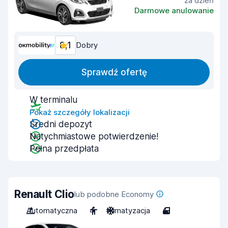
za dzień
Darmowe anulowanie
8,1
Dobry
Sprawdź ofertę
W terminalu
Pokaż szczegóły lokalizacji
Średni depozyt
Natychmiastowe potwierdzenie!
Pełna przedpłata
Renault Clio
lub podobne Economy
Automatyczna
4
Klimatyzacja
4