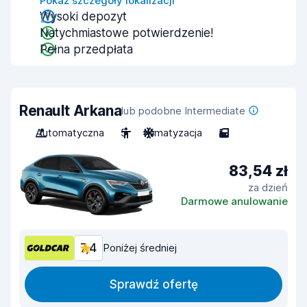
Pokaż szczegóły lokalizacji
Wysoki depozyt
Natychmiastowe potwierdzenie!
Pełna przedpłata
Renault Arkana
lub podobne Intermediate
Automatyczna
5
Klimatyzacja
5
83,54 zł
za dzień
Darmowe anulowanie
7,4
Poniżej średniej
Sprawdź ofertę