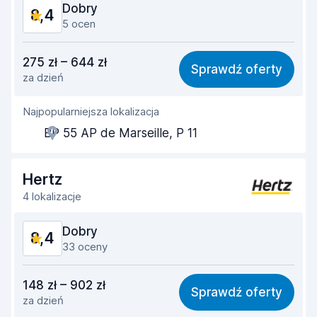
Dobry
8,4
Stan samochodu
8,8
5 ocen
Stosunek jakości do ceny
7,8
275 zł – 644 zł
Sprawdź oferty
za dzień
Łatwość znalezienia
8,2
Najpopularniejsza lokalizacja
Pomocność przedstawiciela
8,6
BP 55 AP de Marseille, P 11
Szybkość odbioru
8,1
Szybkość zwrotu
8,3
Hertz
4 lokalizacje
Czystość samochodu
9,0
Dobry
8,4
Stan samochodu
8,8
33 oceny
Stosunek jakości do ceny
7,6
148 zł – 902 zł
Sprawdź oferty
za dzień
Łatwość znalezienia
9,1