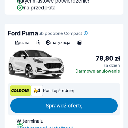
Natychmiastowe potwierdzenie!
Pełna przedpłata
Ford Puma
lub podobne Compact
Ręczna
5
Klimatyzacja
5
78,80 zł
za dzień
Darmowe anulowanie
7,4
Poniżej średniej
Sprawdź ofertę
W terminalu