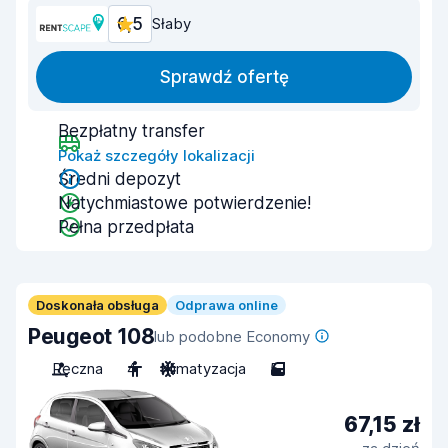
6,5
Słaby
Sprawdź ofertę
Bezpłatny transfer
Pokaż szczegóły lokalizacji
Średni depozyt
Natychmiastowe potwierdzenie!
Pełna przedpłata
Doskonała obsługa
Odprawa online
Peugeot 108
lub podobne Economy
Ręczna
4
Klimatyzacja
5
67,15 zł