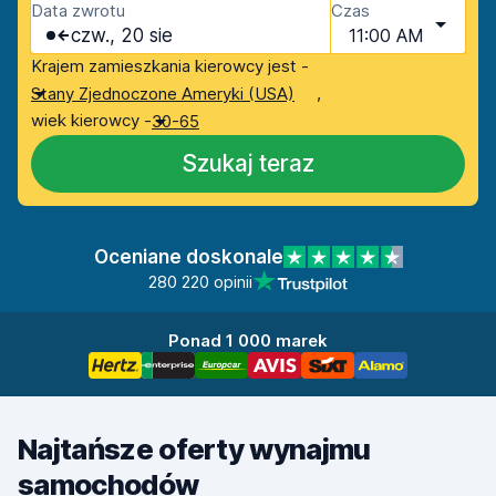
Data zwrotu
Czas
czw., 20 sie
11:00 AM
Krajem zamieszkania kierowcy jest -
,
Stany Zjednoczone Ameryki (USA)
wiek kierowcy -
30-65
Szukaj teraz
Oceniane doskonale
280 220 opinii
Ponad 1 000 marek
Najtańsze oferty wynajmu
samochodów