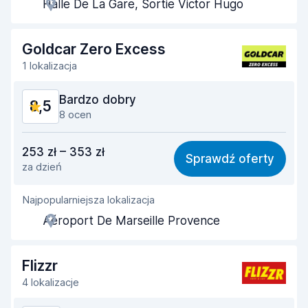
Halle De La Gare, Sortie Victor Hugo
Szybkość odbioru
8,7
Szybkość zwrotu
8,8
Goldcar Zero Excess
1 lokalizacja
Czystość samochodu
8,6
Bardzo dobry
8,5
Stan samochodu
8,6
8 ocen
Stosunek jakości do ceny
8,3
253 zł – 353 zł
Sprawdź oferty
za dzień
Łatwość znalezienia
8,2
Najpopularniejsza lokalizacja
Pomocność przedstawiciela
8,5
Aéroport De Marseille Provence
Szybkość odbioru
8,2
Szybkość zwrotu
9,0
Flizzr
4 lokalizacje
Czystość samochodu
8,7