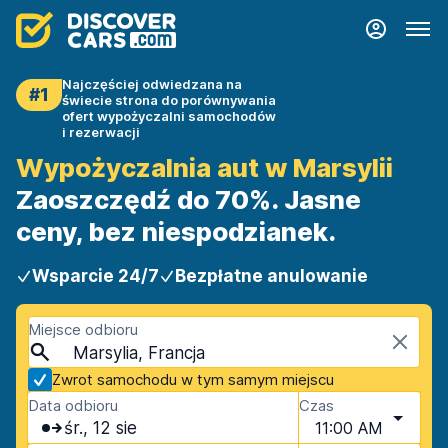
Najczęściej odwiedzana na
#1
świecie strona do porównywania
ofert wypożyczalni samochodów
i rezerwacji
Wypożyczalnia aut w Marsylii
Zaoszczędź do 70%. Jasne
ceny, bez niespodzianek.
Wsparcie 24/7
Bezpłatne anulowanie
Miejsce odbioru
Marsylia, Francja
Zwrot samochodu w tym samym miejscu
Data odbioru
Czas
śr., 12 sie
11:00 AM