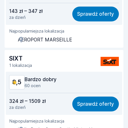
Stosunek jakości do ceny
8,2
143 zł – 347 zł
Sprawdź oferty
za dzień
Łatwość znalezienia
8,4
Najpopularniejsza lokalizacja
Pomocność przedstawiciela
8,5
AEROPORT MARSEILLE
Szybkość odbioru
7,8
Szybkość zwrotu
8,5
SIXT
1 lokalizacja
Czystość samochodu
9,0
Bardzo dobry
8,5
Stan samochodu
8,8
60 ocen
Stosunek jakości do ceny
7,7
324 zł – 1509 zł
Sprawdź oferty
za dzień
Łatwość znalezienia
8,9
Najpopularniejsza lokalizacja
Pomocność przedstawiciela
8,4