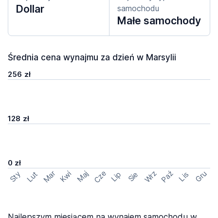
Dollar
samochodu
Małe samochody
Średnia cena wynajmu za dzień w Marsylii
256 zł
128 zł
0 zł
Cze
Mar
Wrz
Paź
Kwi
Maj
Gru
Sty
Lut
Lip
Sie
Lis
Najlepszym miesiącem na wynajem samochodu w