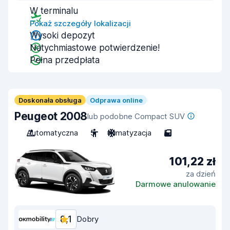
W terminalu
Pokaż szczegóły lokalizacji
Wysoki depozyt
Natychmiastowe potwierdzenie!
Pełna przedpłata
Doskonała obsługa
Odprawa online
Peugeot 2008
lub podobne Compact SUV
Automatyczna
5
Klimatyzacja
5
101,22 zł
za dzień
Darmowe anulowanie
8,1
Dobry