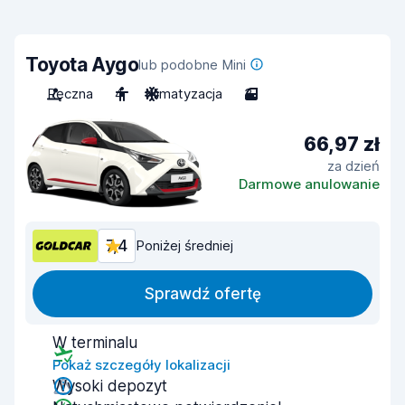
Toyota Aygo
lub podobne Mini
Ręczna
4
Klimatyzacja
3
66,97 zł
za dzień
Darmowe anulowanie
7,4
Poniżej średniej
Sprawdź ofertę
W terminalu
Pokaż szczegóły lokalizacji
Wysoki depozyt