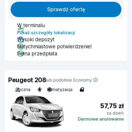
Sprawdź ofertę
W terminalu
Pokaż szczegóły lokalizacji
Wysoki depozyt
Natychmiastowe potwierdzenie!
Pełna przedpłata
Peugeot 208
lub podobne Economy
Ręczna
4
Klimatyzacja
4
57,75 zł
za dzień
Darmowe anulowanie