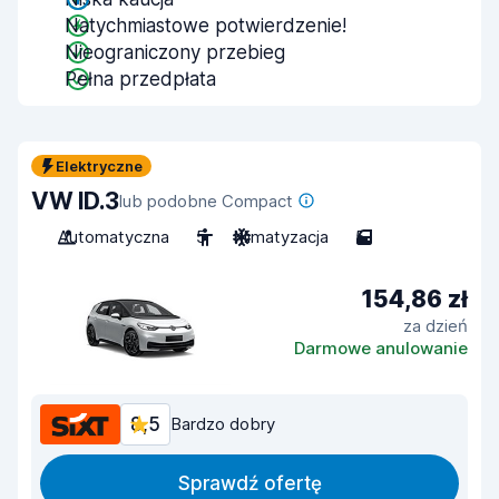
Natychmiastowe potwierdzenie!
Nieograniczony przebieg
Pełna przedpłata
Elektryczne
VW ID.3
lub podobne Compact
Automatyczna
5
Klimatyzacja
5
154,86 zł
za dzień
Darmowe anulowanie
8,5
Bardzo dobry
Sprawdź ofertę