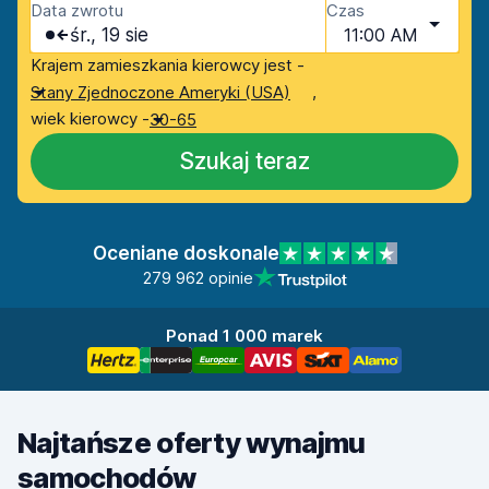
Data zwrotu
Czas
śr., 19 sie
11:00 AM
Krajem zamieszkania kierowcy jest -
,
Stany Zjednoczone Ameryki (USA)
wiek kierowcy -
30-65
Szukaj teraz
Oceniane doskonale
279 962 opinie
Ponad 1 000 marek
Najtańsze oferty wynajmu
samochodów