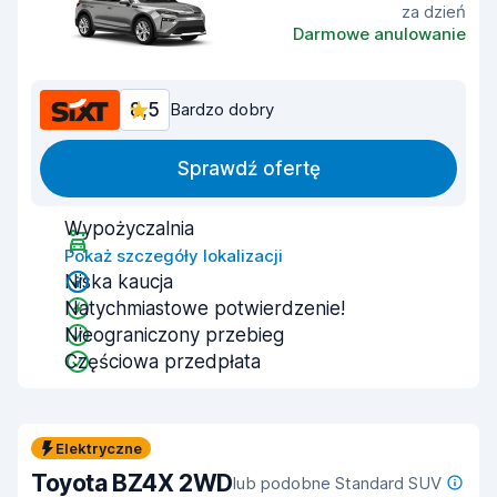
za dzień
Darmowe anulowanie
8,5
Bardzo dobry
Sprawdź ofertę
Wypożyczalnia
Pokaż szczegóły lokalizacji
Niska kaucja
Natychmiastowe potwierdzenie!
Nieograniczony przebieg
Częściowa przedpłata
Elektryczne
Toyota BZ4X 2WD
lub podobne Standard SUV