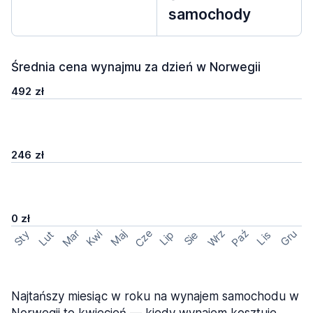
samochody
Średnia cena wynajmu za dzień w Norwegii
492 zł
246 zł
0 zł
Cze
Mar
Wrz
Paź
Kwi
Maj
Gru
Sty
Lut
Lip
Sie
Lis
Najtańszy miesiąc w roku na wynajem samochodu w