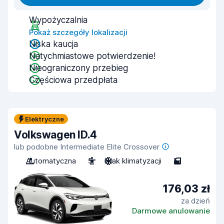
Wypożyczalnia
Pokaż szczegóły lokalizacji
Niska kaucja
Natychmiastowe potwierdzenie!
Nieograniczony przebieg
Częściowa przedpłata
Elektryczne
Volkswagen ID.4
lub podobne Intermediate Elite Crossover
Automatyczna
5
Brak klimatyzacji
5
176,03 zł
za dzień
Darmowe anulowanie