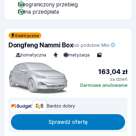
Nieograniczony przebieg
Pełna przedpłata
Elektryczne
Dongfeng Nammi Box
lub podobne Mini
Automatyczna
4
Klimatyzacja
5
163,04 zł
za dzień
Darmowe anulowanie
8,8
Bardzo dobry
Sprawdź ofertę