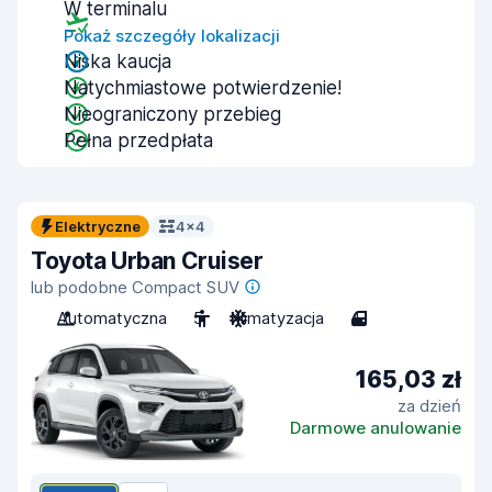
W terminalu
Pokaż szczegóły lokalizacji
Niska kaucja
Natychmiastowe potwierdzenie!
Nieograniczony przebieg
Pełna przedpłata
Elektryczne
4x4
Toyota Urban Cruiser
lub podobne Compact SUV
Automatyczna
5
Klimatyzacja
4
165,03 zł
za dzień
Darmowe anulowanie