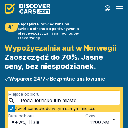
Najczęściej odwiedzana na
#1
świecie strona do porównywania
ofert wypożyczalni samochodów
i rezerwacji
Wypożyczalnia aut w Norwegii
Zaoszczędź do 70%. Jasne
ceny, bez niespodzianek.
Wsparcie 24/7
Bezpłatne anulowanie
Miejsce odbioru
Zwrot samochodu w tym samym miejscu
Data odbioru
Czas
wt., 11 sie
11:00 AM