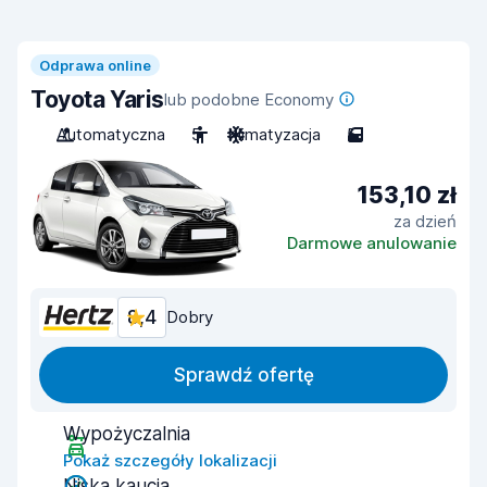
Odprawa online
Toyota Yaris
lub podobne Economy
Automatyczna
5
Klimatyzacja
5
153,10 zł
za dzień
Darmowe anulowanie
8,4
Dobry
Sprawdź ofertę
Wypożyczalnia
Pokaż szczegóły lokalizacji
Niska kaucja