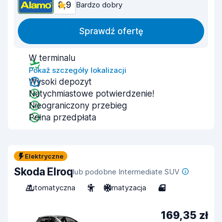
8,9
Bardzo dobry
Sprawdź ofertę
W terminalu
Pokaż szczegóły lokalizacji
Wysoki depozyt
Natychmiastowe potwierdzenie!
Nieograniczony przebieg
Pełna przedpłata
Elektryczne
Skoda Elroq
lub podobne Intermediate SUV
Automatyczna
5
Klimatyzacja
4
169,35 zł