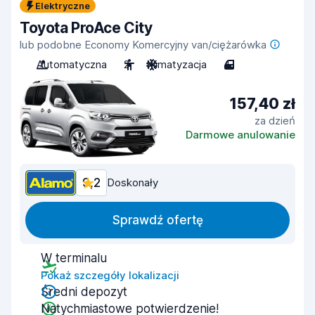
Elektryczne
Toyota ProAce City
lub podobne Economy Komercyjny van/ciężarówka
Automatyczna
2
Klimatyzacja
4
157,40 zł
za dzień
Darmowe anulowanie
9,2
Doskonały
Sprawdź ofertę
W terminalu
Pokaż szczegóły lokalizacji
Średni depozyt
Natychmiastowe potwierdzenie!