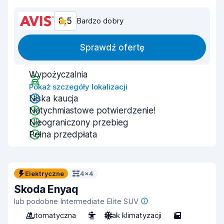
8,5
Bardzo dobry
Sprawdź ofertę
Wypożyczalnia
Pokaż szczegóły lokalizacji
Niska kaucja
Natychmiastowe potwierdzenie!
Nieograniczony przebieg
Pełna przedpłata
Elektryczne
4x4
Skoda Enyaq
lub podobne Intermediate Elite SUV
Automatyczna
5
Brak klimatyzacji
5