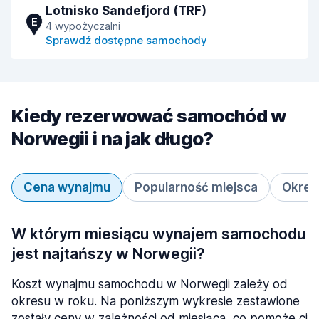
Lotnisko Sandefjord (TRF)
E
4 wypożyczalni
Sprawdź dostępne samochody
Kiedy rezerwować samochód w
Norwegii i na jak długo?
Cena wynajmu
Popularność miejsca
Okres
W którym miesiącu wynajem samochodu
jest najtańszy w Norwegii?
Koszt wynajmu samochodu w Norwegii zależy od
okresu w roku. Na poniższym wykresie zestawione
zostały ceny w zależności od miesiąca, co pomoże ci