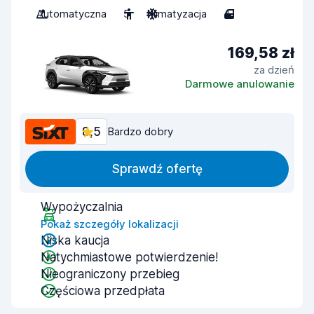
Automatyczna
5
Klimatyzacja
4
169,58 zł
za dzień
Darmowe anulowanie
8,5
Bardzo dobry
Sprawdź ofertę
Wypożyczalnia
Pokaż szczegóły lokalizacji
Niska kaucja
Natychmiastowe potwierdzenie!
Nieograniczony przebieg
Częściowa przedpłata