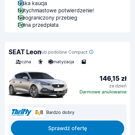
Niska kaucja
Natychmiastowe potwierdzenie!
Nieograniczony przebieg
Pełna przedpłata
SEAT Leon
lub podobne Compact
Ręczna
5
Klimatyzacja
5
146,15 zł
za dzień
Darmowe anulowanie
8,8
Bardzo dobry
Sprawdź ofertę