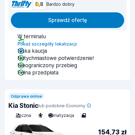
8,8
Bardzo dobry
Sprawdź ofertę
W terminalu
Pokaż szczegóły lokalizacji
Niska kaucja
Natychmiastowe potwierdzenie!
Nieograniczony przebieg
Pełna przedpłata
Odprawa online
Kia Stonic
lub podobne Economy
Ręczna
4
Klimatyzacja
4
154,73 zł