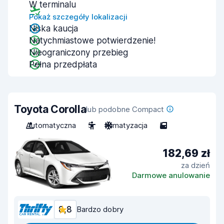
W terminalu
Pokaż szczegóły lokalizacji
Niska kaucja
Natychmiastowe potwierdzenie!
Nieograniczony przebieg
Pełna przedpłata
Toyota Corolla
lub podobne Compact
Automatyczna
5
Klimatyzacja
5
182,69 zł
za dzień
Darmowe anulowanie
8,8
Bardzo dobry