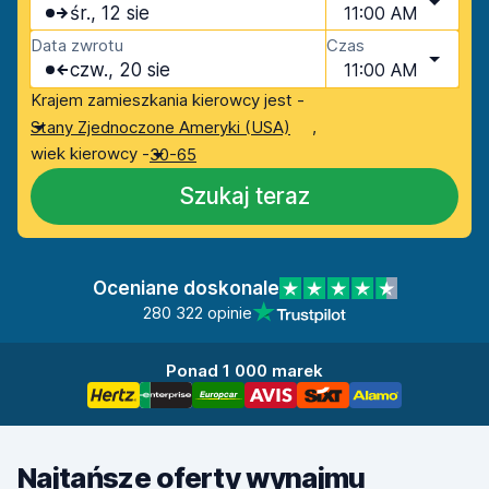
śr., 12 sie
11:00 AM
Data zwrotu
Czas
czw., 20 sie
11:00 AM
Krajem zamieszkania kierowcy jest -
,
Stany Zjednoczone Ameryki (USA)
wiek kierowcy -
30-65
Szukaj teraz
Oceniane doskonale
280 322 opinie
Ponad 1 000 marek
Najtańsze oferty wynajmu