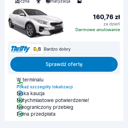
Ręczna
5
Klimatyzacja
5
160,76 zł
za dzień
Darmowe anulowanie
8,8
Bardzo dobry
Sprawdź ofertę
W terminalu
Pokaż szczegóły lokalizacji
Niska kaucja
Natychmiastowe potwierdzenie!
Nieograniczony przebieg
Pełna przedpłata