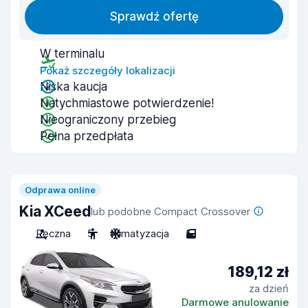
Sprawdź ofertę
W terminalu
Pokaż szczegóły lokalizacji
Niska kaucja
Natychmiastowe potwierdzenie!
Nieograniczony przebieg
Pełna przedpłata
Odprawa online
Kia XCeed
lub podobne Compact Crossover
Ręczna
5
Klimatyzacja
5
189,12 zł
za dzień
Darmowe anulowanie