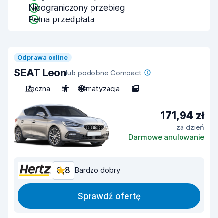
Nieograniczony przebieg
Pełna przedpłata
Odprawa online
SEAT Leon
lub podobne Compact
Ręczna
5
Klimatyzacja
5
171,94 zł
za dzień
Darmowe anulowanie
8,8
Bardzo dobry
Sprawdź ofertę