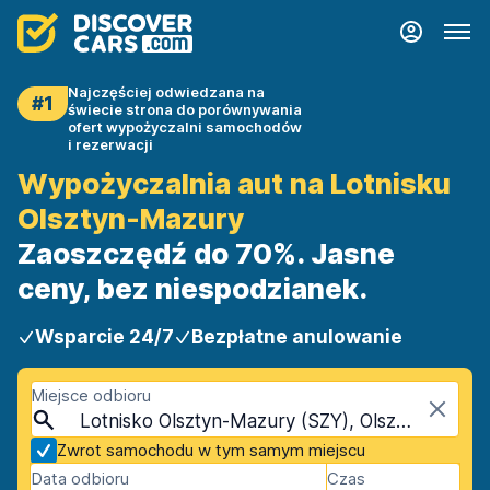
Najczęściej odwiedzana na
#1
świecie strona do porównywania
ofert wypożyczalni samochodów
i rezerwacji
Wypożyczalnia aut na Lotnisku
Olsztyn-Mazury
Zaoszczędź do 70%. Jasne
ceny, bez niespodzianek.
Wsparcie 24/7
Bezpłatne anulowanie
Miejsce odbioru
Lotnisko Olsztyn-Mazury (SZY), Olsztyn, Polska
Zwrot samochodu w tym samym miejscu
Data odbioru
Czas