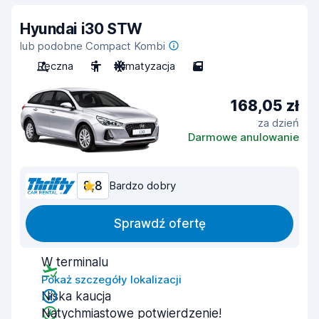
Hyundai i30 STW
lub podobne Compact Kombi
Ręczna
5
Klimatyzacja
5
168,05 zł
za dzień
Darmowe anulowanie
8,8
Bardzo dobry
Sprawdź ofertę
W terminalu
Pokaż szczegóły lokalizacji
Niska kaucja
Natychmiastowe potwierdzenie!