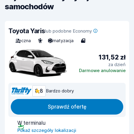
samochodów
Toyota Yaris
lub podobne Economy
Ręczna
5
Klimatyzacja
4
131,52 zł
za dzień
Darmowe anulowanie
8,8
Bardzo dobry
Sprawdź ofertę
W terminalu
Pokaż szczegóły lokalizacji