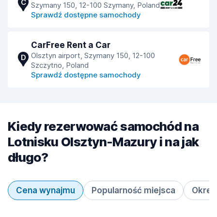
C
Szymany 150, 12-100 Szymany, Poland
Sprawdź dostępne samochody
CarFree Rent a Car
Olsztyn airport, Szymany 150, 12-100
D
Szczytno, Poland
Sprawdź dostępne samochody
Kiedy rezerwować samochód na
Lotnisku Olsztyn-Mazury i na jak
długo?
Cena wynajmu
Popularność miejsca
Okres