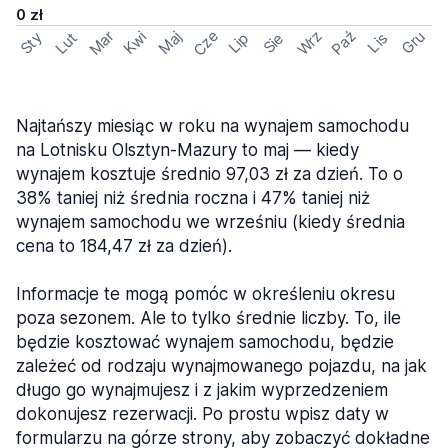
0 zł
Cze
Mar
Wrz
Paź
Kwi
Maj
Gru
Sty
Lut
Lip
Sie
Lis
Najtańszy miesiąc w roku na wynajem samochodu
na Lotnisku Olsztyn-Mazury to maj — kiedy
wynajem kosztuje średnio 97,03 zł za dzień. To o
38% taniej niż średnia roczna i 47% taniej niż
wynajem samochodu we wrześniu (kiedy średnia
cena to 184,47 zł za dzień).
Informacje te mogą pomóc w określeniu okresu
poza sezonem. Ale to tylko średnie liczby. To, ile
będzie kosztować wynajem samochodu, będzie
zależeć od rodzaju wynajmowanego pojazdu, na jak
długo go wynajmujesz i z jakim wyprzedzeniem
dokonujesz rezerwacji. Po prostu wpisz daty w
formularzu na górze strony, aby zobaczyć dokładne