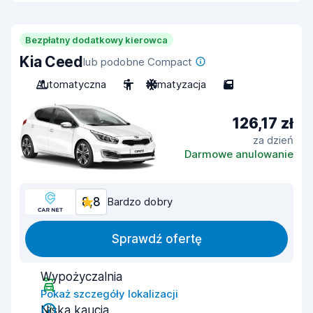
Bezpłatny dodatkowy kierowca
Kia Ceed
lub podobne Compact
Automatyczna
5
Klimatyzacja
5
126,17 zł
za dzień
Darmowe anulowanie
8,8
Bardzo dobry
Sprawdź ofertę
Wypożyczalnia
Pokaż szczegóły lokalizacji
Niska kaucja