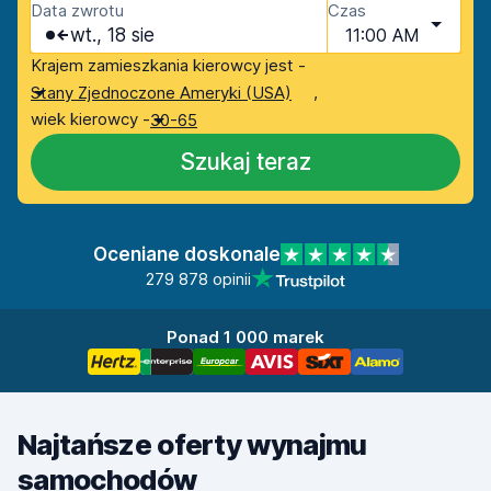
Data zwrotu
Czas
wt., 18 sie
11:00 AM
Krajem zamieszkania kierowcy jest -
,
Stany Zjednoczone Ameryki (USA)
wiek kierowcy -
30-65
Szukaj teraz
Oceniane doskonale
279 878 opinii
Ponad 1 000 marek
Najtańsze oferty wynajmu
samochodów