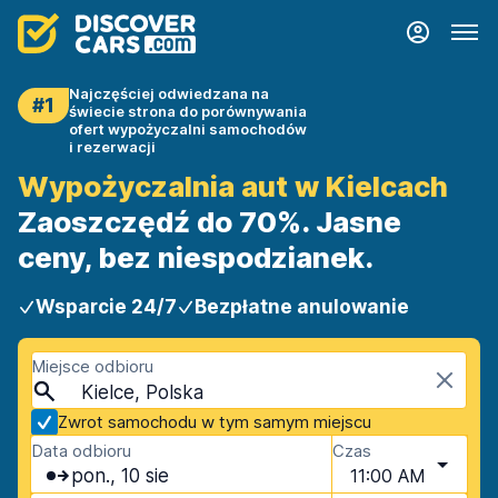
Najczęściej odwiedzana na
#1
świecie strona do porównywania
ofert wypożyczalni samochodów
i rezerwacji
Wypożyczalnia aut w Kielcach
Zaoszczędź do 70%. Jasne
ceny, bez niespodzianek.
Wsparcie 24/7
Bezpłatne anulowanie
Miejsce odbioru
Kielce, Polska
Zwrot samochodu w tym samym miejscu
Data odbioru
Czas
pon., 10 sie
11:00 AM