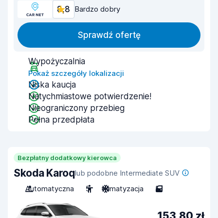
8,8
Bardzo dobry
Sprawdź ofertę
Wypożyczalnia
Pokaż szczegóły lokalizacji
Niska kaucja
Natychmiastowe potwierdzenie!
Nieograniczony przebieg
Pełna przedpłata
Bezpłatny dodatkowy kierowca
Skoda Karoq
lub podobne Intermediate SUV
Automatyczna
5
Klimatyzacja
5
153,80 zł