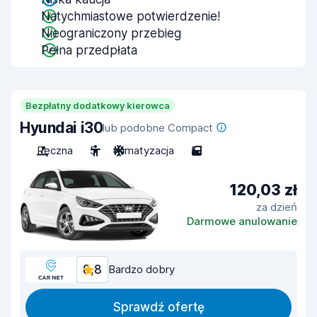
Natychmiastowe potwierdzenie!
Nieograniczony przebieg
Pełna przedpłata
Bezpłatny dodatkowy kierowca
Hyundai i30
lub podobne Compact
Ręczna
5
Klimatyzacja
5
120,03 zł
za dzień
Darmowe anulowanie
8,8
Bardzo dobry
Sprawdź ofertę