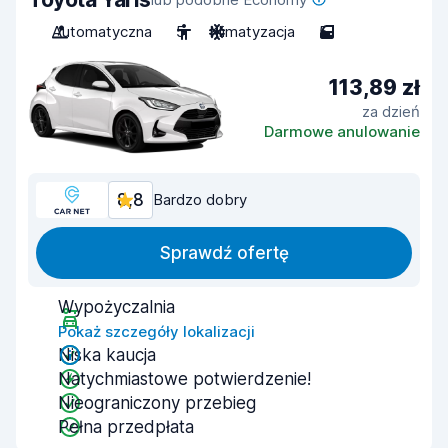
Automatyczna
5
Klimatyzacja
5
113,89 zł
za dzień
Darmowe anulowanie
8,8
Bardzo dobry
Sprawdź ofertę
Wypożyczalnia
Pokaż szczegóły lokalizacji
Niska kaucja
Natychmiastowe potwierdzenie!
Nieograniczony przebieg
Pełna przedpłata