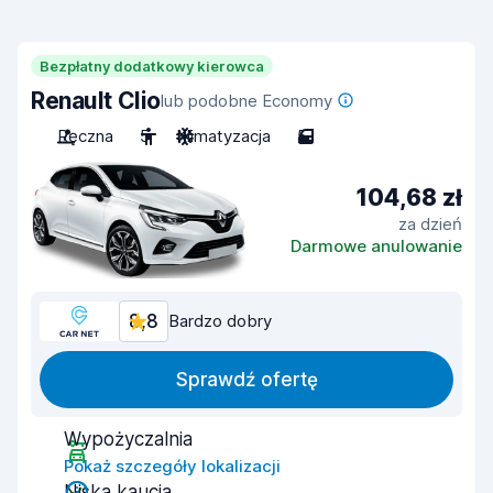
Bezpłatny dodatkowy kierowca
Renault Clio
lub podobne Economy
Ręczna
5
Klimatyzacja
5
104,68 zł
za dzień
Darmowe anulowanie
8,8
Bardzo dobry
Sprawdź ofertę
Wypożyczalnia
Pokaż szczegóły lokalizacji
Niska kaucja