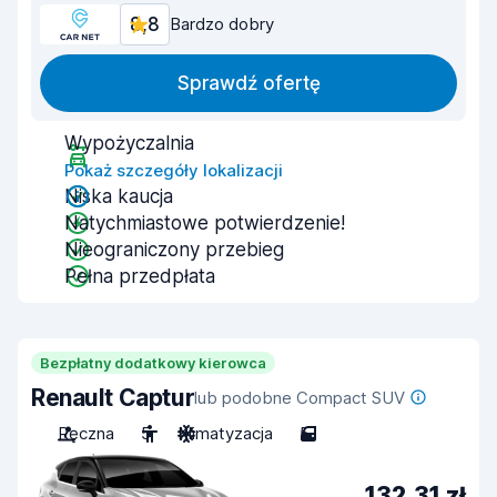
8,8
Bardzo dobry
Sprawdź ofertę
Wypożyczalnia
Pokaż szczegóły lokalizacji
Niska kaucja
Natychmiastowe potwierdzenie!
Nieograniczony przebieg
Pełna przedpłata
Bezpłatny dodatkowy kierowca
Renault Captur
lub podobne Compact SUV
Ręczna
5
Klimatyzacja
5
132,31 zł