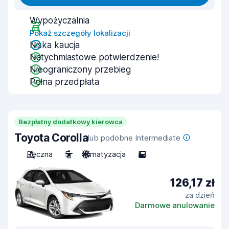
Wypożyczalnia
Pokaż szczegóły lokalizacji
Niska kaucja
Natychmiastowe potwierdzenie!
Nieograniczony przebieg
Pełna przedpłata
Bezpłatny dodatkowy kierowca
Toyota Corolla
lub podobne Intermediate
Ręczna
5
Klimatyzacja
5
126,17 zł
za dzień
Darmowe anulowanie