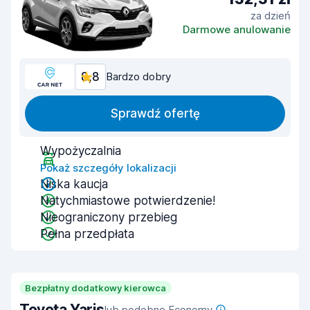
za dzień
Darmowe anulowanie
8,8
Bardzo dobry
Sprawdź ofertę
Wypożyczalnia
Pokaż szczegóły lokalizacji
Niska kaucja
Natychmiastowe potwierdzenie!
Nieograniczony przebieg
Pełna przedpłata
Bezpłatny dodatkowy kierowca
Toyota Yaris
lub podobne Economy