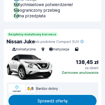
Natychmiastowe potwierdzenie!
Nieograniczony przebieg
Pełna przedpłata
Bezpłatny dodatkowy kierowca
Nissan Juke
lub podobne Compact SUV
Automatyczna
5
Klimatyzacja
5
138,45 zł
za dzień
Darmowe anulowanie
8,8
Bardzo dobry
Sprawdź ofertę