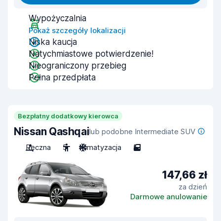
Wypożyczalnia
Pokaż szczegóły lokalizacji
Niska kaucja
Natychmiastowe potwierdzenie!
Nieograniczony przebieg
Pełna przedpłata
Bezpłatny dodatkowy kierowca
Nissan Qashqai
lub podobne Intermediate SUV
Ręczna
5
Klimatyzacja
5
147,66 zł
za dzień
Darmowe anulowanie