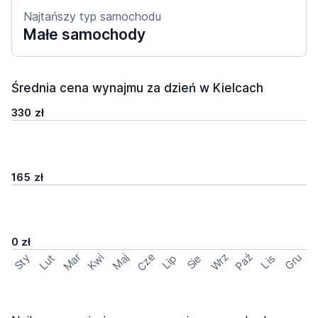
Najtańszy typ samochodu
Małe samochody
Średnia cena wynajmu za dzień w Kielcach
330 zł
165 zł
0 zł
Cze
Mar
Wrz
Paź
Kwi
Maj
Gru
Sty
Lut
Lip
Sie
Lis