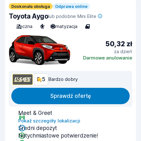
Doskonała obsługa
Odprawa online
Toyota Aygo
lub podobne Mini Elite
Ręczna
4
Klimatyzacja
4
50,32 zł
za dzień
Darmowe anulowanie
8,5
Bardzo dobry
Sprawdź ofertę
Meet & Greet
Pokaż szczegóły lokalizacji
Średni depozyt
Natychmiastowe potwierdzenie!