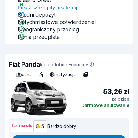
Meet & Greet
Pokaż szczegóły lokalizacji
Średni depozyt
Natychmiastowe potwierdzenie!
Nieograniczony przebieg
Pełna przedpłata
Fiat Panda
lub podobne Economy
Ręczna
4
Klimatyzacja
5
53,26 zł
za dzień
Darmowe anulowanie
8,5
Bardzo dobry