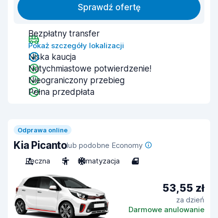
Sprawdź ofertę
Bezpłatny transfer
Pokaż szczegóły lokalizacji
Niska kaucja
Natychmiastowe potwierdzenie!
Nieograniczony przebieg
Pełna przedpłata
Odprawa online
Kia Picanto
lub podobne Economy
Ręczna
5
Klimatyzacja
4
53,55 zł
za dzień
Darmowe anulowanie