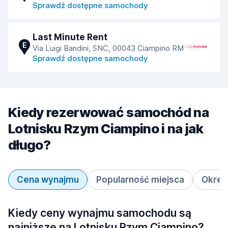
Sprawdź dostępne samochody
Last Minute Rent
E
Via Luigi Bandini, SNC, 00043 Ciampino RM
Sprawdź dostępne samochody
Kiedy rezerwować samochód na
Lotnisku Rzym Ciampino i na jak
długo?
Cena wynajmu
Popularność miejsca
Okres
Kiedy ceny wynajmu samochodu są
najniższe na Lotnisku Rzym Ciampino?