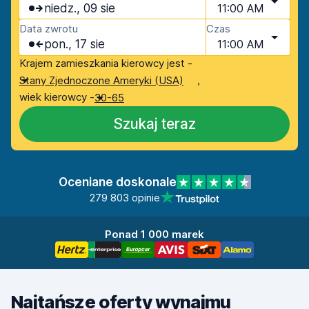
niedz., 09 sie
11:00 AM
Data zwrotu
Czas
pon., 17 sie
11:00 AM
Krajem zamieszkania kierowcy jest -
,
Stany Zjednoczone Ameryki (USA)
wiek kierowcy -
30-65
Szukaj teraz
Oceniane doskonale
279 803 opinie
Ponad 1 000 marek
Najtańsze oferty wynajmu