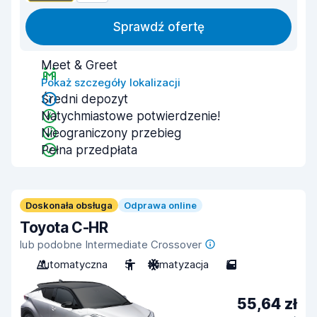
Sprawdź ofertę
Meet & Greet
Pokaż szczegóły lokalizacji
Średni depozyt
Natychmiastowe potwierdzenie!
Nieograniczony przebieg
Pełna przedpłata
Doskonała obsługa
Odprawa online
Toyota C-HR
lub podobne Intermediate Crossover
Automatyczna
5
Klimatyzacja
5
55,64 zł