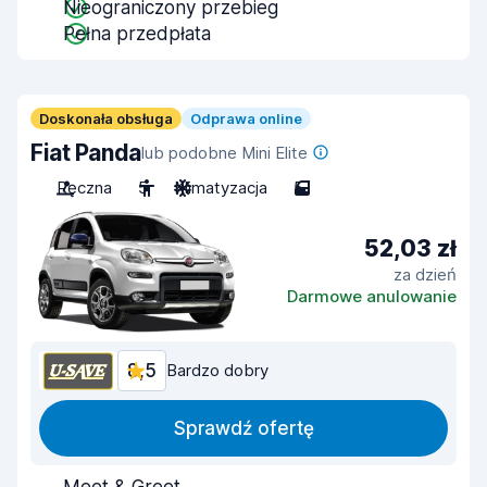
Nieograniczony przebieg
Pełna przedpłata
Doskonała obsługa
Odprawa online
Fiat Panda
lub podobne Mini Elite
Ręczna
5
Klimatyzacja
5
52,03 zł
za dzień
Darmowe anulowanie
8,5
Bardzo dobry
Sprawdź ofertę