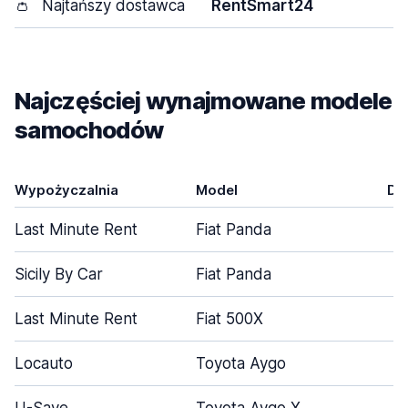
👛
Najtańszy dostawca
RentSmart24
Najczęściej wynajmowane modele
samochodów
Wypożyczalnia
Model
Dr
Last Minute Rent
Fiat Panda
Sicily By Car
Fiat Panda
Last Minute Rent
Fiat 500X
Locauto
Toyota Aygo