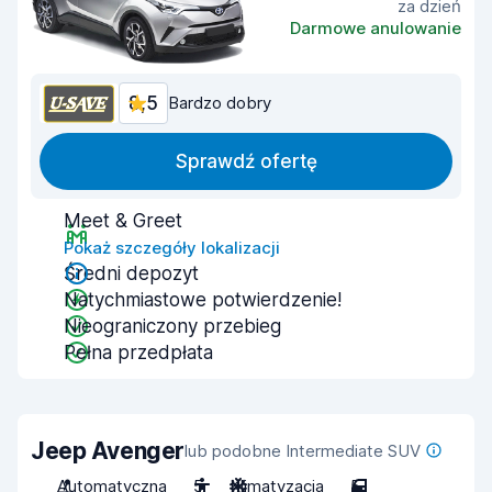
za dzień
Darmowe anulowanie
8,5
Bardzo dobry
Sprawdź ofertę
Meet & Greet
Pokaż szczegóły lokalizacji
Średni depozyt
Natychmiastowe potwierdzenie!
Nieograniczony przebieg
Pełna przedpłata
Jeep Avenger
lub podobne Intermediate SUV
Automatyczna
5
Klimatyzacja
5