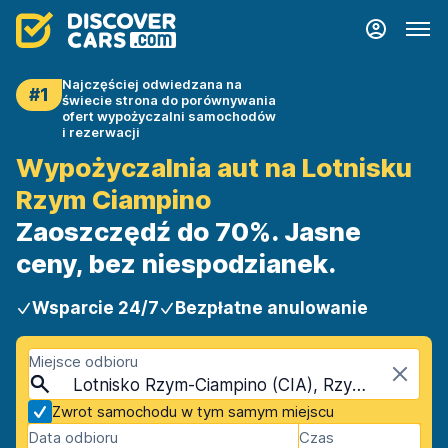
Najczęściej odwiedzana na
#1
świecie strona do porównywania
ofert wypożyczalni samochodów
i rezerwacji
Wypożyczalnia aut na Lotnisku
Rzym Ciampino
Zaoszczędź do 70%. Jasne
ceny, bez niespodzianek.
Wsparcie 24/7
Bezpłatne anulowanie
Miejsce odbioru
Lotnisko Rzym-Ciampino (CIA), Rzym, Włochy - Ląd Stały
Zwrot samochodu w tym samym miejscu
Data odbioru
Czas