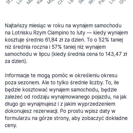
Cze
Mar
Wrz
Paź
Kwi
Maj
Gru
Sty
Lut
Lip
Sie
Lis
Najtańszy miesiąc w roku na wynajem samochodu
na Lotnisku Rzym Ciampino to luty — kiedy wynajem
kosztuje średnio 61,84 zł za dzień. To o 52% taniej
niż średnia roczna i 57% taniej niż wynajem
samochodu w lipcu (kiedy średnia cena to 143,47 zł
za dzień).
Informacje te mogą pomóc w określeniu okresu
poza sezonem. Ale to tylko średnie liczby. To, ile
będzie kosztować wynajem samochodu, będzie
zależeć od rodzaju wynajmowanego pojazdu, na jak
długo go wynajmujesz i z jakim wyprzedzeniem
dokonujesz rezerwacji. Po prostu wpisz daty w
formularzu na górze strony, aby zobaczyć dokładne
ceny.