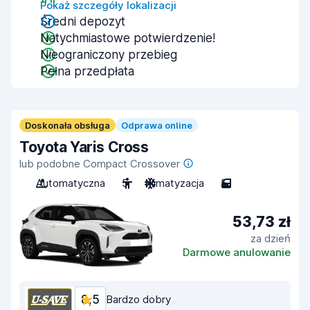
Pokaż szczegóły lokalizacji
Średni depozyt
Natychmiastowe potwierdzenie!
Nieograniczony przebieg
Pełna przedpłata
Doskonała obsługa
Odprawa online
Toyota Yaris Cross
lub podobne Compact Crossover
Automatyczna
5
Klimatyzacja
5
53,73 zł
za dzień
Darmowe anulowanie
8,5
Bardzo dobry