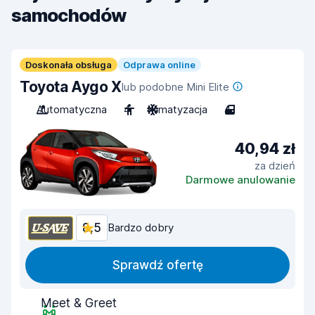
samochodów
Doskonała obsługa
Odprawa online
Toyota Aygo X
lub podobne Mini Elite
Automatyczna
4
Klimatyzacja
4
40,94 zł
za dzień
Darmowe anulowanie
8,5
Bardzo dobry
Sprawdź ofertę
Meet & Greet