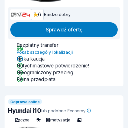
8,6
Bardzo dobry
Sprawdź ofertę
Bezpłatny transfer
Pokaż szczegóły lokalizacji
Niska kaucja
Natychmiastowe potwierdzenie!
Nieograniczony przebieg
Pełna przedpłata
Odprawa online
Hyundai i10
lub podobne Economy
Ręczna
5
Klimatyzacja
5