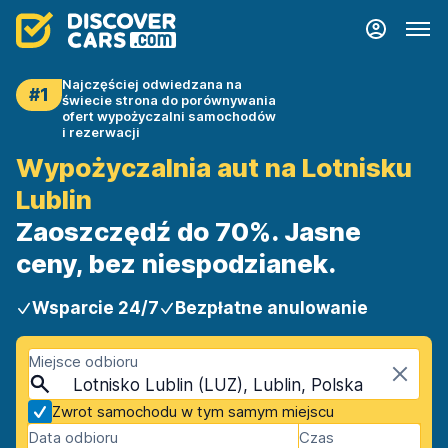
Najczęściej odwiedzana na
#1
świecie strona do porównywania
ofert wypożyczalni samochodów
i rezerwacji
Wypożyczalnia aut na Lotnisku
Lublin
Zaoszczędź do 70%. Jasne
ceny, bez niespodzianek.
Wsparcie 24/7
Bezpłatne anulowanie
Miejsce odbioru
Lotnisko Lublin (LUZ), Lublin, Polska
Zwrot samochodu w tym samym miejscu
Data odbioru
Czas