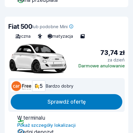
Pełna przedpłata
Fiat 500
lub podobne Mini
Ręczna
5
Klimatyzacja
5
73,74 zł
za dzień
Darmowe anulowanie
8,5
Bardzo dobry
Sprawdź ofertę
W terminalu
Pokaż szczegóły lokalizacji
Średni depozyt