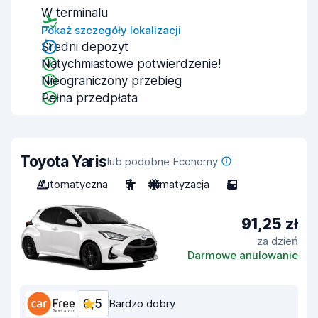
W terminalu
Pokaż szczegóły lokalizacji
Średni depozyt
Natychmiastowe potwierdzenie!
Nieograniczony przebieg
Pełna przedpłata
Toyota Yaris
lub podobne Economy
Automatyczna
5
Klimatyzacja
5
91,25 zł
za dzień
Darmowe anulowanie
8,5
Bardzo dobry