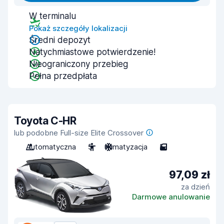
W terminalu
Pokaż szczegóły lokalizacji
Średni depozyt
Natychmiastowe potwierdzenie!
Nieograniczony przebieg
Pełna przedpłata
Toyota C-HR
lub podobne Full-size Elite Crossover
Automatyczna
5
Klimatyzacja
5
97,09 zł
za dzień
Darmowe anulowanie