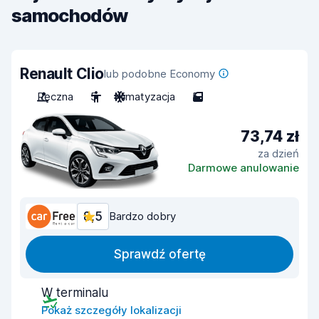
samochodów
Renault Clio
lub podobne Economy
Ręczna
5
Klimatyzacja
5
73,74 zł
za dzień
Darmowe anulowanie
8,5
Bardzo dobry
Sprawdź ofertę
W terminalu
Pokaż szczegóły lokalizacji