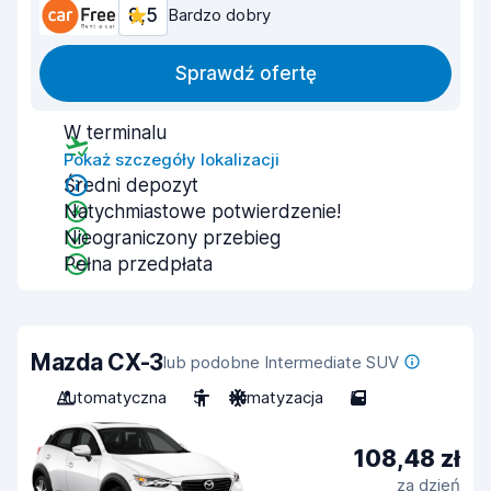
8,5
Bardzo dobry
Sprawdź ofertę
W terminalu
Pokaż szczegóły lokalizacji
Średni depozyt
Natychmiastowe potwierdzenie!
Nieograniczony przebieg
Pełna przedpłata
Mazda CX-3
lub podobne Intermediate SUV
Automatyczna
5
Klimatyzacja
5
108,48 zł
za dzień