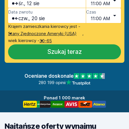
śr., 12 sie
11:00 AM
Data zwrotu
Czas
czw., 20 sie
11:00 AM
Krajem zamieszkania kierowcy jest -
,
Stany Zjednoczone Ameryki (USA)
wiek kierowcy -
30-65
Szukaj teraz
Oceniane doskonale
280 199 opinii
Ponad 1 000 marek
Najtańsze oferty wynajmu