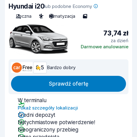
Hyundai i20
lub podobne Economy
Ręczna
5
Klimatyzacja
5
73,74 zł
za dzień
Darmowe anulowanie
8,5
Bardzo dobry
Sprawdź ofertę
W terminalu
Pokaż szczegóły lokalizacji
Średni depozyt
Natychmiastowe potwierdzenie!
Nieograniczony przebieg