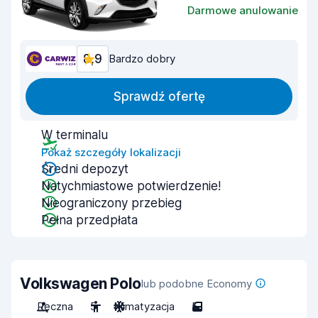
Darmowe anulowanie
8,9
Bardzo dobry
Sprawdź ofertę
W terminalu
Pokaż szczegóły lokalizacji
Średni depozyt
Natychmiastowe potwierdzenie!
Nieograniczony przebieg
Pełna przedpłata
Volkswagen Polo
lub podobne Economy
Ręczna
5
Klimatyzacja
5