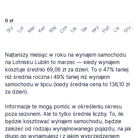
0 zł
Cze
Mar
Wrz
Paź
Kwi
Maj
Gru
Sty
Lut
Lip
Sie
Lis
Najtańszy miesiąc w roku na wynajem samochodu
na Lotnisku Lublin to marzec — kiedy wynajem
kosztuje średnio 69,06 zł za dzień. To o 47% taniej
niż średnia roczna i 49% taniej niż wynajem
samochodu w lipcu (kiedy średnia cena to 136,10 zł
za dzień).
Informacje te mogą pomóc w określeniu okresu
poza sezonem. Ale to tylko średnie liczby. To, ile
będzie kosztować wynajem samochodu, będzie
zależeć od rodzaju wynajmowanego pojazdu, na jak
długo go wynajmujesz i z jakim wyprzedzeniem