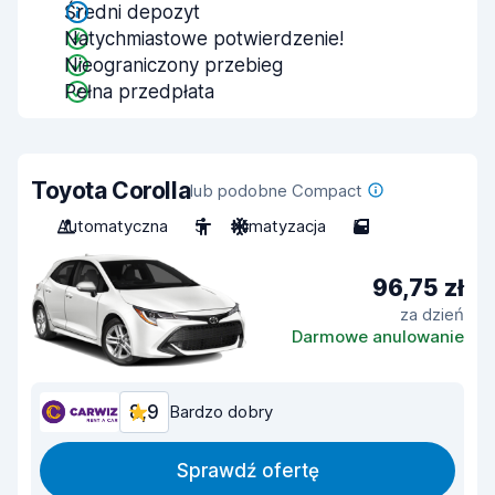
Średni depozyt
Natychmiastowe potwierdzenie!
Nieograniczony przebieg
Pełna przedpłata
Toyota Corolla
lub podobne Compact
Automatyczna
5
Klimatyzacja
5
96,75 zł
za dzień
Darmowe anulowanie
8,9
Bardzo dobry
Sprawdź ofertę