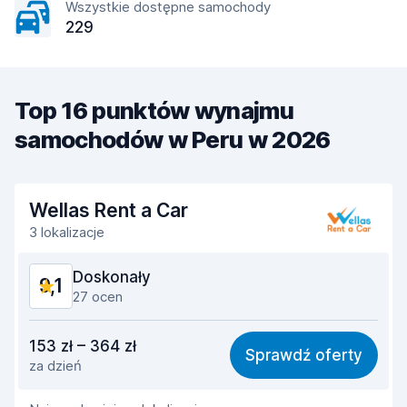
Wszystkie dostępne samochody
229
Top 16 punktów wynajmu
samochodów w Peru w 2026
Wellas Rent a Car
3 lokalizacje
Doskonały
9,1
27 ocen
Stosunek jakości do ceny
8,8
153 zł – 364 zł
Sprawdź oferty
za dzień
Łatwość znalezienia
9,1