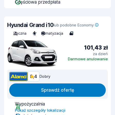
Częściowa przedpłata
Hyundai Grand i10
lub podobne Economy
Ręczna
4
Klimatyzacja
4
101,43 zł
za dzień
Darmowe anulowanie
8,4
Dobry
Sprawdź ofertę
Wypożyczalnia
Pokaż szczegóły lokalizacji