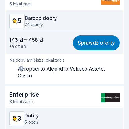
Czystość samochodu
8,9
5 lokalizacji
Stan samochodu
8,8
Bardzo dobry
8,5
24 oceny
Stosunek jakości do ceny
8,4
143 zł – 458 zł
Sprawdź oferty
za dzień
Łatwość znalezienia
8,4
Najpopularniejsza lokalizacja
Pomocność przedstawiciela
8,5
Aeropuerto Alejandro Velasco Astete,
Szybkość odbioru
8,6
Cusco
Szybkość zwrotu
8,6
Enterprise
Czystość samochodu
8,7
3 lokalizacje
Stan samochodu
8,5
Dobry
8,3
5 ocen