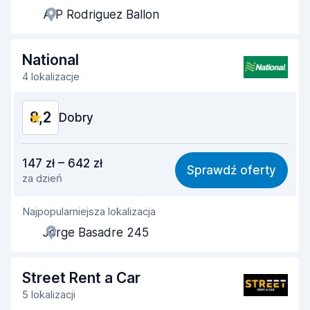
A/P Rodriguez Ballon
Szybkość odbioru
8,0
Szybkość zwrotu
8,2
National
4 lokalizacje
Czystość samochodu
8,3
8,2
Stan samochodu
Dobry
8,4
Stosunek jakości do ceny
8,1
147 zł – 642 zł
Sprawdź oferty
za dzień
Łatwość znalezienia
8,2
Najpopularniejsza lokalizacja
Pomocność przedstawiciela
8,3
Jorge Basadre 245
Szybkość odbioru
8,0
Szybkość zwrotu
8,2
Street Rent a Car
5 lokalizacji
Czystość samochodu
8,2