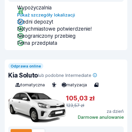
Wypożyczalnia
Pokaż szczegóły lokalizacji
Średni depozyt
Natychmiastowe potwierdzenie!
Nieograniczony przebieg
Pełna przedpłata
Odprawa online
Kia Soluto
lub podobne Intermediate
Automatyczna
5
Klimatyzacja
4
105,03 zł
123,57 zł
za dzień
Darmowe anulowanie