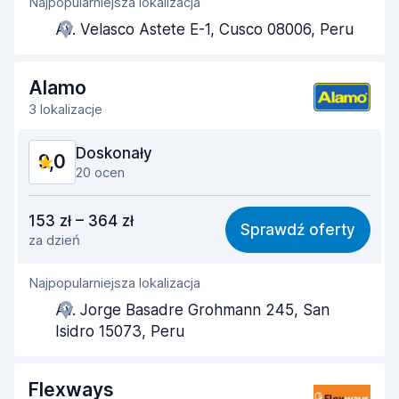
Najpopularniejsza lokalizacja
Pomocność przedstawiciela
9,2
Av. Velasco Astete E-1, Cusco 08006, Peru
Szybkość odbioru
9,3
Szybkość zwrotu
9,1
Alamo
3 lokalizacje
Czystość samochodu
9,4
Doskonały
9,0
Stan samochodu
9,0
20 ocen
Stosunek jakości do ceny
8,7
153 zł – 364 zł
Sprawdź oferty
za dzień
Łatwość znalezienia
9,1
Najpopularniejsza lokalizacja
Pomocność przedstawiciela
9,1
Av. Jorge Basadre Grohmann 245, San
Szybkość odbioru
9,1
Isidro 15073, Peru
Szybkość zwrotu
9,2
Flexways