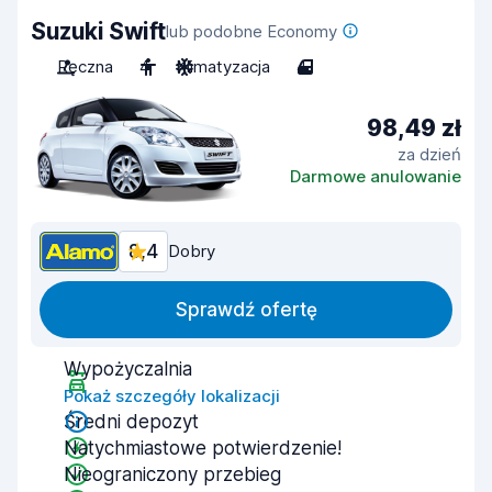
Suzuki Swift
lub podobne Economy
Ręczna
4
Klimatyzacja
4
98,49 zł
za dzień
Darmowe anulowanie
8,4
Dobry
Sprawdź ofertę
Wypożyczalnia
Pokaż szczegóły lokalizacji
Średni depozyt
Natychmiastowe potwierdzenie!
Nieograniczony przebieg