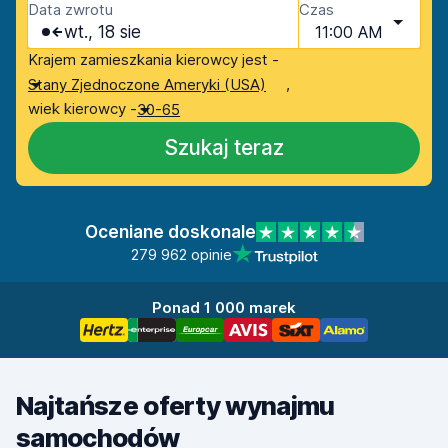
Data zwrotu
Czas
wt., 18 sie
11:00 AM
Krajem zamieszkania kierowcy jest -
,
Stany Zjednoczone Ameryki (USA)
wiek kierowcy -
30-65
Szukaj teraz
Oceniane doskonale
279 962 opinie
Ponad 1 000 marek
Najtańsze oferty wynajmu
samochodów