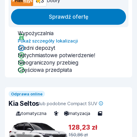
8,3
Dobry
Sprawdź ofertę
Wypożyczalnia
Pokaż szczegóły lokalizacji
Średni depozyt
Natychmiastowe potwierdzenie!
Nieograniczony przebieg
Częściowa przedpłata
Odprawa online
Kia Seltos
lub podobne Compact SUV
Automatyczna
5
Klimatyzacja
5
128,23 zł
150,86 zł