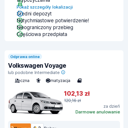
Wypożyczalnia
Pokaż szczegóły lokalizacji
Średni depozyt
Natychmiastowe potwierdzenie!
Nieograniczony przebieg
Częściowa przedpłata
Odprawa online
Volkswagen Voyage
lub podobne Intermediate
Ręczna
5
Klimatyzacja
4
102,13 zł
120,16 zł
za dzień
Darmowe anulowanie