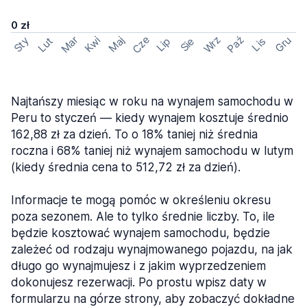
0 zł
Cze
Mar
Wrz
Paź
Kwi
Maj
Gru
Sty
Lut
Lip
Sie
Lis
Najtańszy miesiąc w roku na wynajem samochodu w
Peru to styczeń — kiedy wynajem kosztuje średnio
162,88 zł za dzień. To o 18% taniej niż średnia
roczna i 68% taniej niż wynajem samochodu w lutym
(kiedy średnia cena to 512,72 zł za dzień).
Informacje te mogą pomóc w określeniu okresu
poza sezonem. Ale to tylko średnie liczby. To, ile
będzie kosztować wynajem samochodu, będzie
zależeć od rodzaju wynajmowanego pojazdu, na jak
długo go wynajmujesz i z jakim wyprzedzeniem
dokonujesz rezerwacji. Po prostu wpisz daty w
formularzu na górze strony, aby zobaczyć dokładne