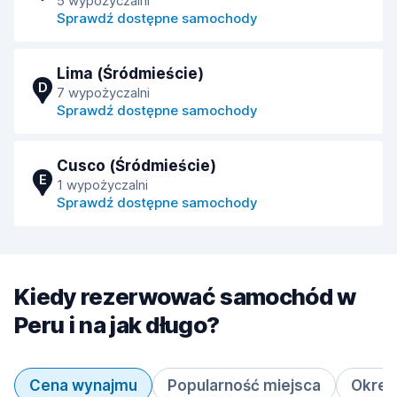
5 wypożyczalni
Sprawdź dostępne samochody
Lima (Śródmieście)
D
7 wypożyczalni
Sprawdź dostępne samochody
Cusco (Śródmieście)
E
1 wypożyczalni
Sprawdź dostępne samochody
Kiedy rezerwować samochód w
Peru i na jak długo?
Cena wynajmu
Popularność miejsca
Okres