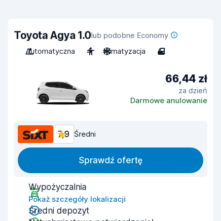
Toyota Agya 1.0
lub podobne Economy
Automatyczna
4
Klimatyzacja
4
66,44 zł
za dzień
Darmowe anulowanie
7,9
Średni
Sprawdź ofertę
Wypożyczalnia
Pokaż szczegóły lokalizacji
Średni depozyt