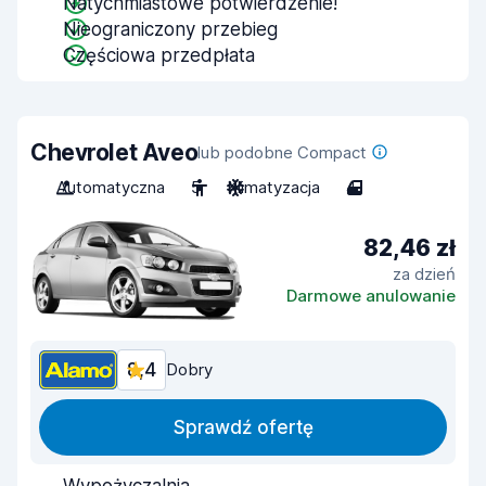
Natychmiastowe potwierdzenie!
Nieograniczony przebieg
Częściowa przedpłata
Chevrolet Aveo
lub podobne Compact
Automatyczna
5
Klimatyzacja
4
82,46 zł
za dzień
Darmowe anulowanie
8,4
Dobry
Sprawdź ofertę