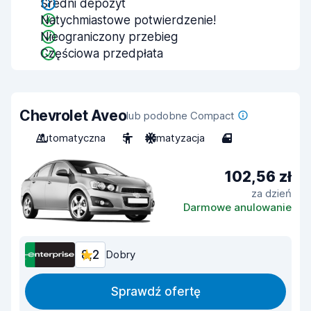
Średni depozyt
Natychmiastowe potwierdzenie!
Nieograniczony przebieg
Częściowa przedpłata
Chevrolet Aveo
lub podobne Compact
Automatyczna
5
Klimatyzacja
4
102,56 zł
za dzień
Darmowe anulowanie
8,2
Dobry
Sprawdź ofertę