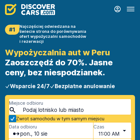
Najczęściej odwiedzana na
#1
świecie strona do porównywania
ofert wypożyczalni samochodów
i rezerwacji
Wypożyczalnia aut w Peru
Zaoszczędź do 70%. Jasne
ceny, bez niespodzianek.
Wsparcie 24/7
Bezpłatne anulowanie
Miejsce odbioru
Zwrot samochodu w tym samym miejscu
Data odbioru
Czas
pon., 10 sie
11:00 AM