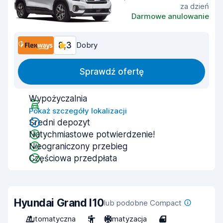
za dzień
Darmowe anulowanie
8,3
Dobry
Sprawdź ofertę
Wypożyczalnia
Pokaż szczegóły lokalizacji
Średni depozyt
Natychmiastowe potwierdzenie!
Nieograniczony przebieg
Częściowa przedpłata
Hyundai Grand I10
lub podobne Compact
Automatyczna
5
Klimatyzacja
4