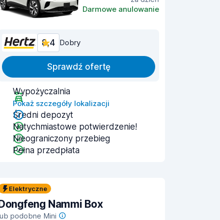
Darmowe anulowanie
8,4
Dobry
Sprawdź ofertę
Wypożyczalnia
Pokaż szczegóły lokalizacji
Średni depozyt
Natychmiastowe potwierdzenie!
Nieograniczony przebieg
Pełna przedpłata
Elektryczne
Dongfeng Nammi Box
lub podobne Mini