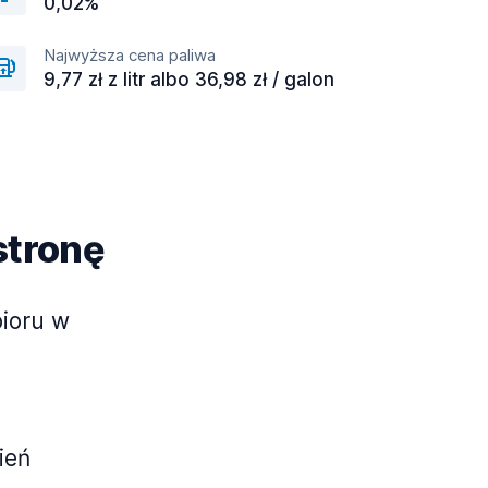
0,02%
Najwyższa cena paliwa
9,77 zł z litr albo 36,98 zł / galon
stronę
bioru w
ień