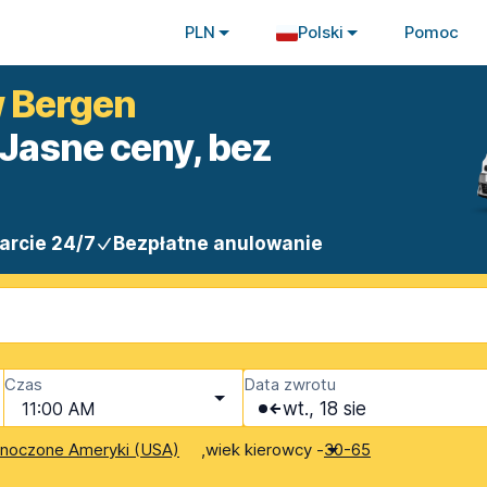
PLN
Polski
Pomoc
w Bergen
Jasne ceny, bez
arcie 24/7
Bezpłatne anulowanie
Czas
Data zwrotu
11:00 AM
wt., 18 sie
,
wiek kierowcy -
dnoczone Ameryki (USA)
30-65