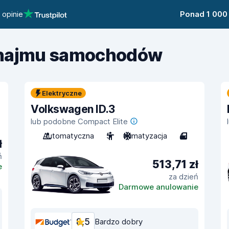
 opinie
Ponad 1 000
ynajmu samochodów
Elektryczne
Volkswagen ID.3
lub podobne Compact Elite
Automatyczna
5
Klimatyzacja
4
ł
ń
513,71 zł
e
za dzień
Darmowe anulowanie
8,5
Bardzo dobry