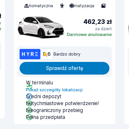
Automatyczna
5
Klimatyzacja
5
ł
462,23 zł
ń
e
za dzień
Darmowe anulowanie
8,6
Bardzo dobry
Sprawdź ofertę
W terminalu
Pokaż szczegóły lokalizacji
Średni depozyt
Natychmiastowe potwierdzenie!
Nieograniczony przebieg
Pełna przedpłata