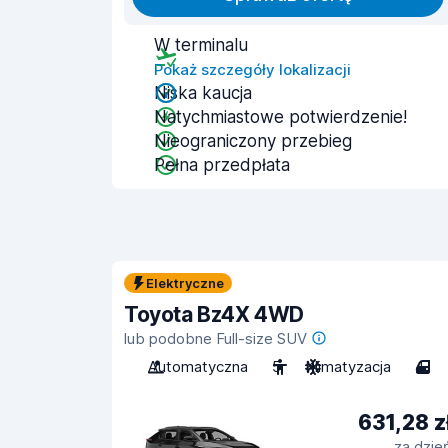
W terminalu
Pokaż szczegóły lokalizacji
Niska kaucja
Natychmiastowe potwierdzenie!
Nieograniczony przebieg
Pełna przedpłata
Elektryczne
Toyota Bz4X 4WD
lub podobne Full-size SUV
Automatyczna
5
Klimatyzacja
4
631,28 z
za dzie