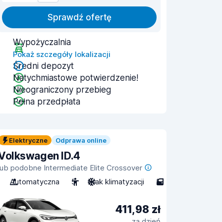
Sprawdź ofertę
Wypożyczalnia
Pokaż szczegóły lokalizacji
Średni depozyt
Natychmiastowe potwierdzenie!
Nieograniczony przebieg
Pełna przedpłata
Elektryczne
Odprawa online
Volkswagen ID.4
lub podobne Intermediate Elite Crossover
Automatyczna
5
Brak klimatyzacji
5
411,98 zł
za dzień