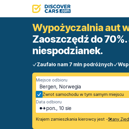
Wypożyczalnia aut 
Zaoszczędź do 70%. 
niespodzianek.
Zaufało nam 7 mln podróżnych
Wsp
Miejsce odbioru
Bergen, Norwegia
Zwrot samochodu w tym samym miejscu
Data odbioru
pon., 10 sie
Krajem zamieszkania kierowcy jest -
Stany Zje