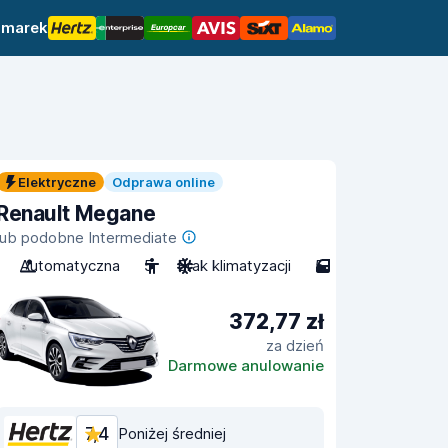
 marek
Elektryczne
Odprawa online
Renault Megane
lub podobne Intermediate
Automatyczna
5
Brak klimatyzacji
5
372,77 zł
za dzień
Darmowe anulowanie
7,4
Poniżej średniej