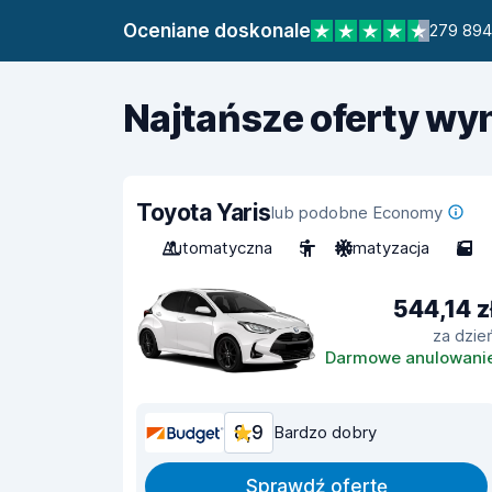
Oceniane doskonale
279 894
Najtańsze oferty w
Toyota Yaris
lub podobne Economy
Automatyczna
5
Klimatyzacja
5
544,14 z
za dzie
Darmowe anulowani
8,9
Bardzo dobry
Sprawdź ofertę