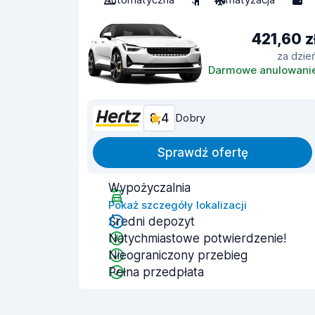
421,60 z
za dzie
Darmowe anulowani
8,4
Dobry
Sprawdź ofertę
Wypożyczalnia
Pokaż szczegóły lokalizacji
Średni depozyt
Natychmiastowe potwierdzenie!
Nieograniczony przebieg
Pełna przedpłata