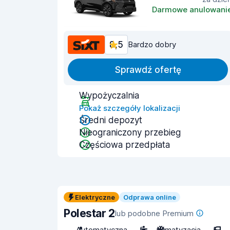
Darmowe anulowani
8,5
Bardzo dobry
Sprawdź ofertę
Wypożyczalnia
Pokaż szczegóły lokalizacji
Średni depozyt
Nieograniczony przebieg
Częściowa przedpłata
Elektryczne
Odprawa online
Polestar 2
lub podobne Premium
Automatyczna
5
Klimatyzacja
5