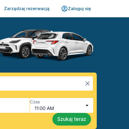
Zarządzaj rezerwacją
Zaloguj się
Czas
11:00 AM
Szukaj teraz