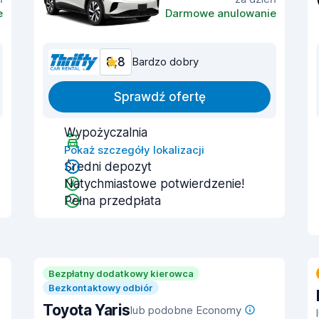
e
Darmowe anulowanie
8,8
Bardzo dobry
Sprawdź ofertę
Wypożyczalnia
Pokaż szczegóły lokalizacji
Średni depozyt
Natychmiastowe potwierdzenie!
Pełna przedpłata
Bezpłatny dodatkowy kierowca
Bezkontaktowy odbiór
Toyota Yaris
lub podobne Economy