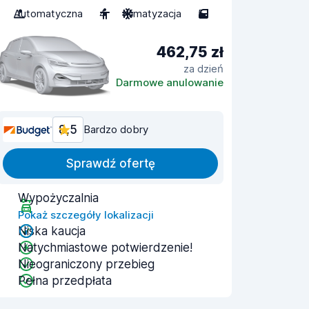
Automatyczna
4
Klimatyzacja
5
462,75 zł
za dzień
Darmowe anulowanie
8,5
Bardzo dobry
Sprawdź ofertę
Wypożyczalnia
Pokaż szczegóły lokalizacji
Niska kaucja
Natychmiastowe potwierdzenie!
Nieograniczony przebieg
Pełna przedpłata