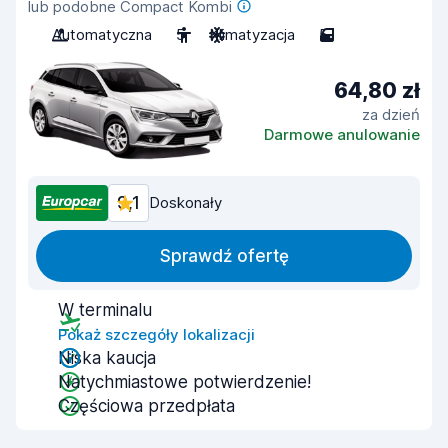
lub podobne Compact Kombi
Automatyczna
5
Klimatyzacja
5
64,80 zł
za dzień
Darmowe anulowanie
9,1
Doskonały
Sprawdź ofertę
W terminalu
Pokaż szczegóły lokalizacji
Niska kaucja
Natychmiastowe potwierdzenie!
Częściowa przedpłata