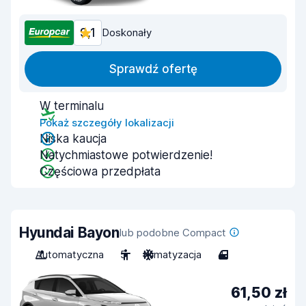
9,1
Doskonały
Sprawdź ofertę
W terminalu
Pokaż szczegóły lokalizacji
Niska kaucja
Natychmiastowe potwierdzenie!
Częściowa przedpłata
Hyundai Bayon
lub podobne Compact
Automatyczna
5
Klimatyzacja
4
61,50 zł