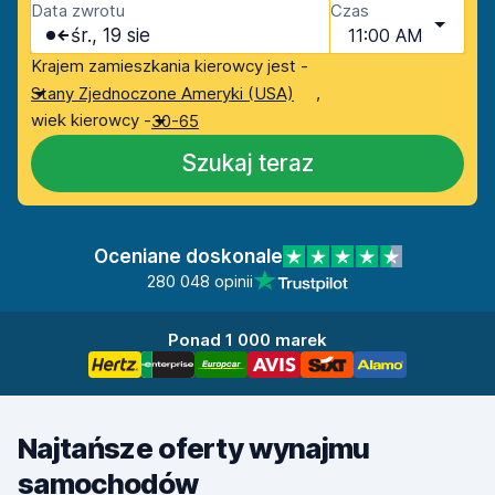
Data zwrotu
Czas
śr., 19 sie
11:00 AM
Krajem zamieszkania kierowcy jest -
,
Stany Zjednoczone Ameryki (USA)
wiek kierowcy -
30-65
Szukaj teraz
Oceniane doskonale
280 048 opinii
Ponad 1 000 marek
Najtańsze oferty wynajmu
samochodów