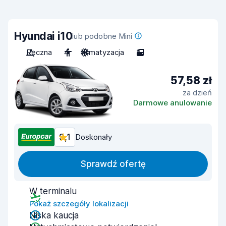
Hyundai i10
lub podobne Mini
Ręczna
4
Klimatyzacja
3
57,58 zł
za dzień
Darmowe anulowanie
9,1
Doskonały
Sprawdź ofertę
W terminalu
Pokaż szczegóły lokalizacji
Niska kaucja