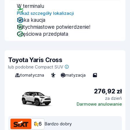
W terminalu
Pokaż szczegóły lokalizacji
Niska kaucja
Natychmiastowe potwierdzenie!
Częściowa przedpłata
Toyota Yaris Cross
lub podobne Compact SUV
Automatyczna
5
Klimatyzacja
5
276,92 zł
za dzień
Darmowe anulowanie
8,6
Bardzo dobry