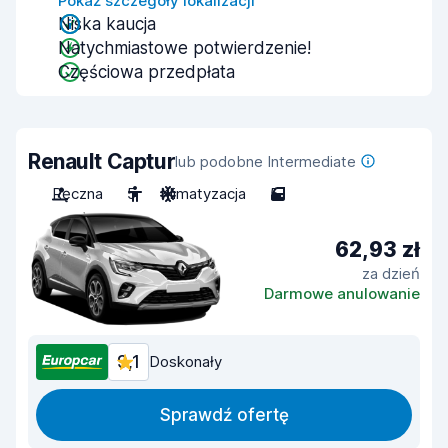
Pokaż szczegóły lokalizacji
Niska kaucja
Natychmiastowe potwierdzenie!
Częściowa przedpłata
Renault Captur
lub podobne Intermediate
Ręczna
5
Klimatyzacja
5
62,93 zł
za dzień
Darmowe anulowanie
9,1
Doskonały
Sprawdź ofertę