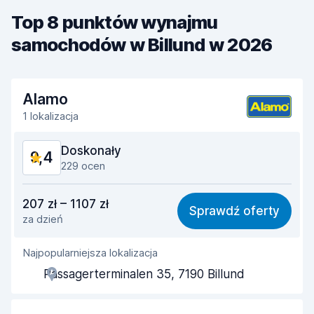
Top 8 punktów wynajmu
samochodów w Billund w 2026
Alamo
1 lokalizacja
Doskonały
9,4
229 ocen
Stosunek jakości do ceny
8,9
207 zł – 1107 zł
Sprawdź oferty
za dzień
Łatwość znalezienia
9,3
Najpopularniejsza lokalizacja
Pomocność przedstawiciela
9,4
Passagerterminalen 35, 7190 Billund
Szybkość odbioru
9,4