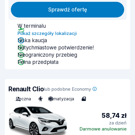
Sprawdź ofertę
W terminalu
Pokaż szczegóły lokalizacji
Niska kaucja
Natychmiastowe potwierdzenie!
Nieograniczony przebieg
Pełna przedpłata
Renault Clio
lub podobne Economy
Ręczna
4
Klimatyzacja
4
58,74 zł
za dzień
Darmowe anulowanie