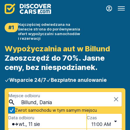
Najczęściej odwiedzana na
#1
świecie strona do porównywania
ofert wypożyczalni samochodów
i rezerwacji
Wypożyczalnia aut w Billund
Zaoszczędź do 70%. Jasne
ceny, bez niespodzianek.
Wsparcie 24/7
Bezpłatne anulowanie
Miejsce odbioru
Billund, Dania
Zwrot samochodu w tym samym miejscu
Data odbioru
Czas
wt., 11 sie
11:00 AM