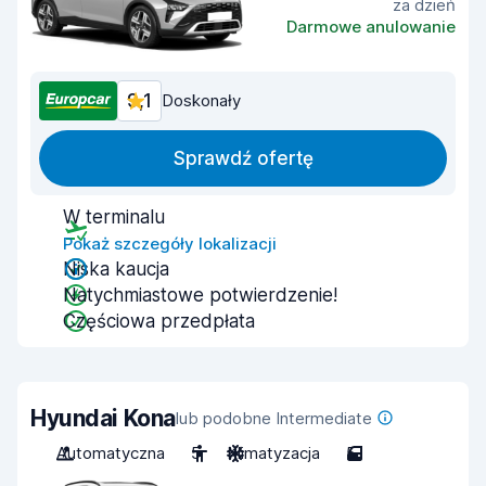
za dzień
Darmowe anulowanie
9,1
Doskonały
Sprawdź ofertę
W terminalu
Pokaż szczegóły lokalizacji
Niska kaucja
Natychmiastowe potwierdzenie!
Częściowa przedpłata
Hyundai Kona
lub podobne Intermediate
Automatyczna
5
Klimatyzacja
5