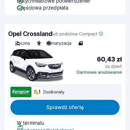
Natychmiastowe potwierdzenie!
Częściowa przedpłata
Opel Crossland
lub podobne Compact
Ręczna
5
Klimatyzacja
4
60,43 zł
za dzień
Darmowe anulowanie
9,1
Doskonały
Sprawdź ofertę
W terminalu