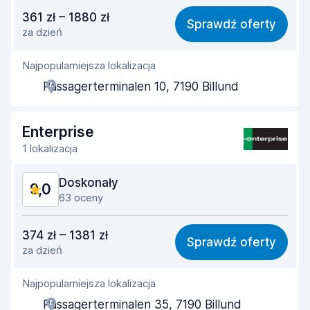
Stosunek jakości do ceny
9,0
361 zł – 1880 zł
Sprawdź oferty
za dzień
Łatwość znalezienia
8,8
Najpopularniejsza lokalizacja
Pomocność przedstawiciela
9,4
Passagerterminalen 10, 7190 Billund
Szybkość odbioru
9,1
Szybkość zwrotu
9,3
Enterprise
1 lokalizacja
Czystość samochodu
9,0
Doskonały
9,0
Stan samochodu
9,1
63 oceny
Stosunek jakości do ceny
8,6
374 zł – 1381 zł
Sprawdź oferty
za dzień
Łatwość znalezienia
9,2
Najpopularniejsza lokalizacja
Pomocność przedstawiciela
9,1
Passagerterminalen 35, 7190 Billund