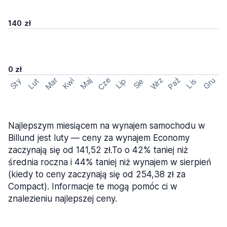
140 zł
0 zł
Cze
Mar
Wrz
Paź
Kwi
Maj
Gru
Sty
Lut
Lip
Sie
Lis
Najlepszym miesiącem na wynajem samochodu w
Billund jest luty — ceny za wynajem Economy
zaczynają się od 141,52 zł.To o 42% taniej niż
średnia roczna i 44% taniej niż wynajem w sierpień
(kiedy to ceny zaczynają się od 254,38 zł za
Compact). Informacje te mogą pomóc ci w
znalezieniu najlepszej ceny.