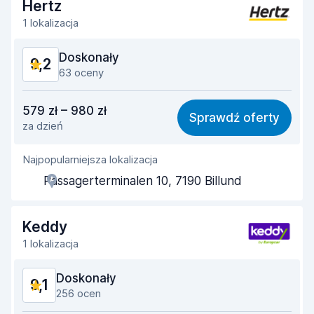
Szybkość zwrotu
9,4
Hertz
1 lokalizacja
Czystość samochodu
9,5
Doskonały
9,2
Stan samochodu
9,6
63 oceny
Stosunek jakości do ceny
8,7
579 zł – 980 zł
Sprawdź oferty
za dzień
Łatwość znalezienia
9,3
Najpopularniejsza lokalizacja
Pomocność przedstawiciela
9,0
Passagerterminalen 10, 7190 Billund
Szybkość odbioru
9,2
Szybkość zwrotu
9,4
Keddy
1 lokalizacja
Czystość samochodu
9,4
Doskonały
9,1
Stan samochodu
9,4
256 ocen