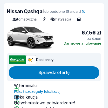
Nissan Qashqai
lub podobne Standard
Automatyczna
5
Klimatyzacja
5
67,56 zł
za dzień
Darmowe anulowanie
9,1
Doskonały
Sprawdź ofertę
W terminalu
Pokaż szczegóły lokalizacji
Niska kaucja
Natychmiastowe potwierdzenie!