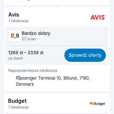
Szybkość odbioru
8,9
Szybkość zwrotu
9,1
Avis
1 lokalizacja
Czystość samochodu
9,1
Bardzo dobry
8,9
Stan samochodu
9,3
27 ocen
Stosunek jakości do ceny
8,5
1269 zł – 2339 zł
Sprawdź oferty
za dzień
Łatwość znalezienia
9,3
Najpopularniejsza lokalizacja
Pomocność przedstawiciela
8,5
Passenger Terminal 10, Billund, 7190,
Szybkość odbioru
8,2
Denmark
Szybkość zwrotu
9,2
Budget
Czystość samochodu
9,2
1 lokalizacja