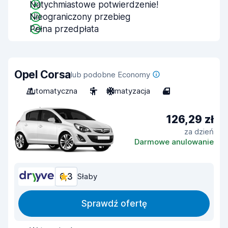
Natychmiastowe potwierdzenie!
Nieograniczony przebieg
Pełna przedpłata
Opel Corsa
lub podobne Economy
Automatyczna
5
Klimatyzacja
4
126,29 zł
za dzień
Darmowe anulowanie
6,3
Słaby
Sprawdź ofertę