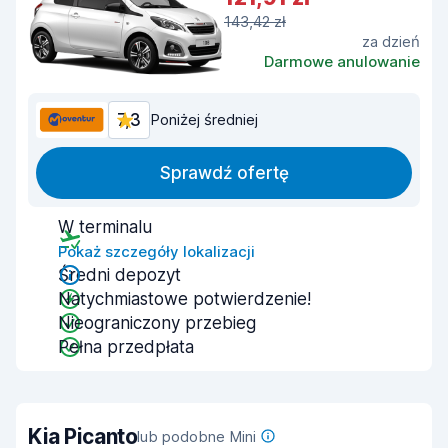
143,42 zł
za dzień
Darmowe anulowanie
7,3
Poniżej średniej
Sprawdź ofertę
W terminalu
Pokaż szczegóły lokalizacji
Średni depozyt
Natychmiastowe potwierdzenie!
Nieograniczony przebieg
Pełna przedpłata
Kia Picanto
lub podobne Mini