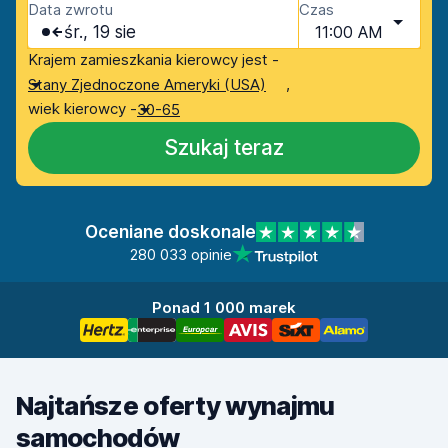
Data zwrotu
Czas
śr., 19 sie
11:00 AM
Krajem zamieszkania kierowcy jest -
,
Stany Zjednoczone Ameryki (USA)
wiek kierowcy -
30-65
Szukaj teraz
Oceniane doskonale
280 033 opinie
Ponad 1 000 marek
Najtańsze oferty wynajmu
samochodów