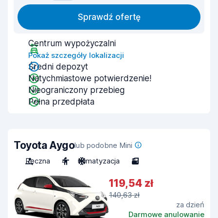
Sprawdź ofertę
Centrum wypożyczalni
Pokaż szczegóły lokalizacji
Średni depozyt
Natychmiastowe potwierdzenie!
Nieograniczony przebieg
Pełna przedpłata
Toyota Aygo
lub podobne Mini
Ręczna
4
Klimatyzacja
3
119,54 zł
140,63 zł
za dzień
Darmowe anulowanie