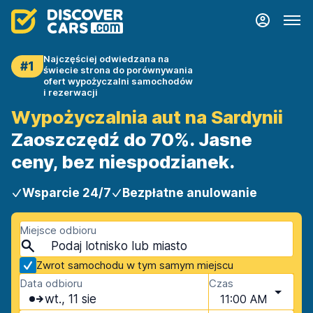
Najczęściej odwiedzana na
#1
świecie strona do porównywania
ofert wypożyczalni samochodów
i rezerwacji
Wypożyczalnia aut na Sardynii
Zaoszczędź do 70%. Jasne
ceny, bez niespodzianek.
Wsparcie 24/7
Bezpłatne anulowanie
Miejsce odbioru
Zwrot samochodu w tym samym miejscu
Data odbioru
Czas
wt., 11 sie
11:00 AM