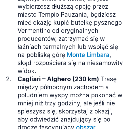
wybierzesz dłuższą opcję przez
miasto Tempio Pauzania, będziesz
mieć okazję kupić butelkę pysznego
Vermentino od oryginalnych
producentów, zatrzymać się w
łaźniach termalnych lub wspiąć się
na pobliską górę
Monte Limbara
,
skąd rozpościera się na niesamowity
widok.
Cagliari – Alghero (230 km)
Trasę
między północnym zachodem a
południem wyspy można pokonać w
mniej niż trzy godziny, ale jeśli nie
spieszysz się, skorzystaj z okazji,
aby odwiedzić znajdujący się po
drodze fascynujący
obszar