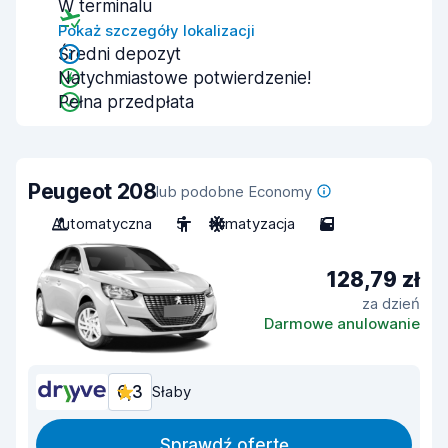
W terminalu
Pokaż szczegóły lokalizacji
Średni depozyt
Natychmiastowe potwierdzenie!
Pełna przedpłata
Peugeot 208
lub podobne Economy
Automatyczna
5
Klimatyzacja
5
128,79 zł
za dzień
Darmowe anulowanie
6,3
Słaby
Sprawdź ofertę