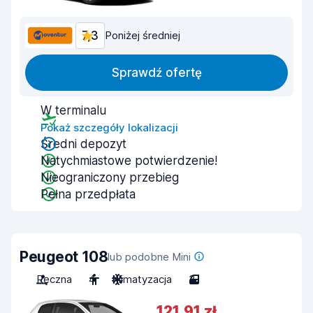
7,3
Poniżej średniej
Sprawdź ofertę
W terminalu
Pokaż szczegóły lokalizacji
Średni depozyt
Natychmiastowe potwierdzenie!
Nieograniczony przebieg
Pełna przedpłata
Peugeot 108
lub podobne Mini
Ręczna
4
Klimatyzacja
3
121,91 zł