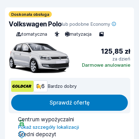
Doskonała obsługa
Volkswagen Polo
lub podobne Economy
Automatyczna
5
Klimatyzacja
5
125,85 zł
za dzień
Darmowe anulowanie
8,6
Bardzo dobry
Sprawdź ofertę
Centrum wypożyczalni
Pokaż szczegóły lokalizacji
Średni depozyt