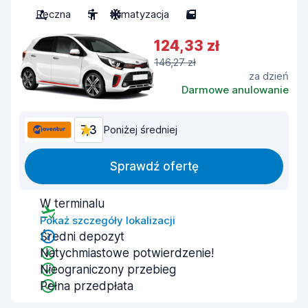
Ręczna
5
Klimatyzacja
5
124,33 zł
146,27 zł
za dzień
Darmowe anulowanie
7,3
Poniżej średniej
Sprawdź ofertę
W terminalu
Pokaż szczegóły lokalizacji
Średni depozyt
Natychmiastowe potwierdzenie!
Nieograniczony przebieg
Pełna przedpłata