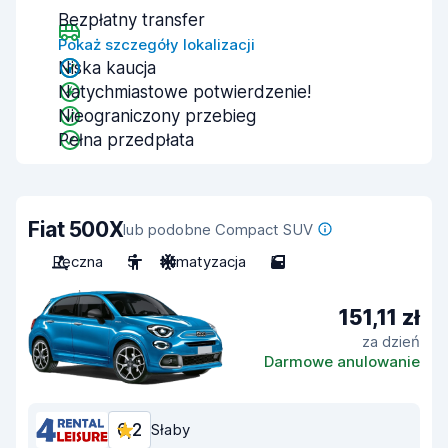
Bezpłatny transfer
Pokaż szczegóły lokalizacji
Niska kaucja
Natychmiastowe potwierdzenie!
Nieograniczony przebieg
Pełna przedpłata
Fiat 500X
lub podobne Compact SUV
Ręczna
5
Klimatyzacja
5
151,11 zł
za dzień
Darmowe anulowanie
6,2
Słaby