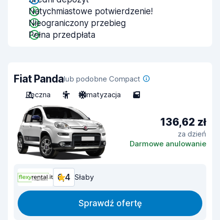
Natychmiastowe potwierdzenie!
Nieograniczony przebieg
Pełna przedpłata
Fiat Panda
lub podobne Compact
Ręczna
5
Klimatyzacja
5
136,62 zł
za dzień
Darmowe anulowanie
6,4
Słaby
Sprawdź ofertę