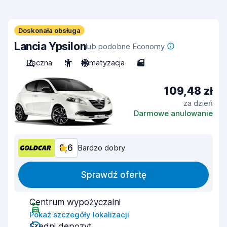
Doskonała obsługa
Lancia Ypsilon
lub podobne Economy
Ręczna
5
Klimatyzacja
5
109,48 zł
za dzień
Darmowe anulowanie
8,6
Bardzo dobry
Sprawdź ofertę
Centrum wypożyczalni
Pokaż szczegóły lokalizacji
Średni depozyt