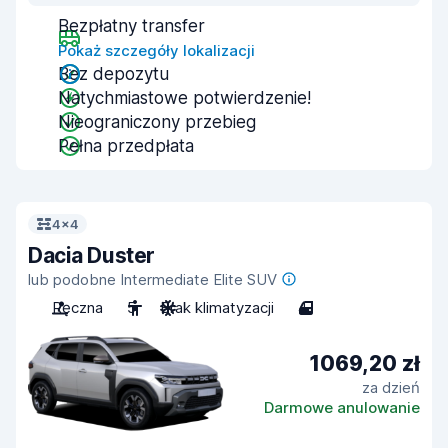
Bezpłatny transfer
Pokaż szczegóły lokalizacji
Bez depozytu
Natychmiastowe potwierdzenie!
Nieograniczony przebieg
Pełna przedpłata
4x4
Dacia Duster
lub podobne Intermediate Elite SUV
Ręczna
5
Brak klimatyzacji
4
1069,20 zł
za dzień
Darmowe anulowanie