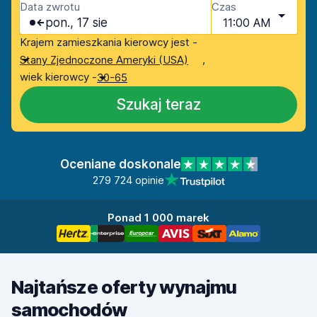
Data zwrotu
Czas
pon., 17 sie
11:00 AM
Krajem zamieszkania kierowcy jest -
,
Stany Zjednoczone Ameryki (USA)
wiek kierowcy -
30-65
Szukaj teraz
Oceniane doskonale
279 724 opinie
Ponad 1 000 marek
Najtańsze oferty wynajmu
samochodów