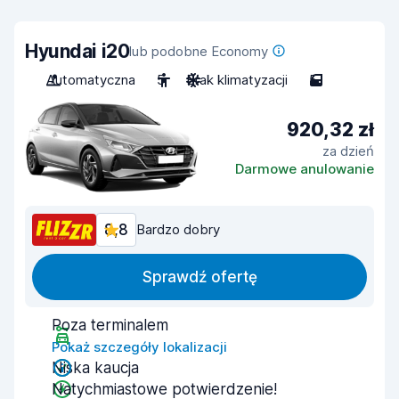
Hyundai i20
lub podobne Economy
Automatyczna
5
Brak klimatyzacji
5
920,32 zł
za dzień
Darmowe anulowanie
8,8
Bardzo dobry
Sprawdź ofertę
Poza terminalem
Pokaż szczegóły lokalizacji
Niska kaucja
Natychmiastowe potwierdzenie!