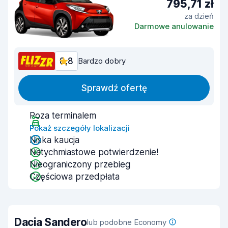
795,71 zł
za dzień
Darmowe anulowanie
8,8
Bardzo dobry
Sprawdź ofertę
Poza terminalem
Pokaż szczegóły lokalizacji
Niska kaucja
Natychmiastowe potwierdzenie!
Nieograniczony przebieg
Częściowa przedpłata
Dacia Sandero
lub podobne Economy