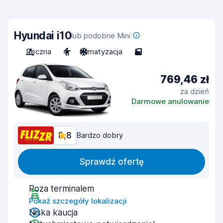
Hyundai i10
lub podobne Mini
Ręczna
4
Klimatyzacja
5
769,46 zł
za dzień
Darmowe anulowanie
8,8
Bardzo dobry
Sprawdź ofertę
Poza terminalem
Pokaż szczegóły lokalizacji
Niska kaucja