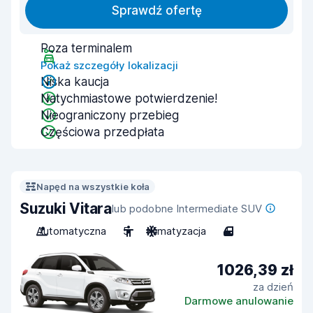
Sprawdź ofertę
Poza terminalem
Pokaż szczegóły lokalizacji
Niska kaucja
Natychmiastowe potwierdzenie!
Nieograniczony przebieg
Częściowa przedpłata
Napęd na wszystkie koła
Suzuki Vitara
lub podobne Intermediate SUV
Automatyczna
5
Klimatyzacja
4
1026,39 zł
za dzień
Darmowe anulowanie