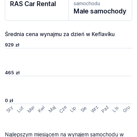
RAS Car Rental
samochodu
Małe samochody
Średnia cena wynajmu za dzień w Keflavíku
929 zł
465 zł
0 zł
Cze
Mar
Wrz
Paź
Kwi
Maj
Gru
Sty
Lut
Lip
Sie
Lis
Najlepszym miesiącem na wynajem samochodu w