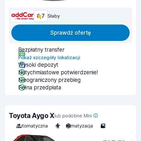
6,7
Słaby
Sprawdź ofertę
Bezpłatny transfer
Pokaż szczegóły lokalizacji
Wysoki depozyt
Natychmiastowe potwierdzenie!
Nieograniczony przebieg
Pełna przedpłata
Toyota Aygo X
lub podobne Mini
Automatyczna
4
Klimatyzacja
5