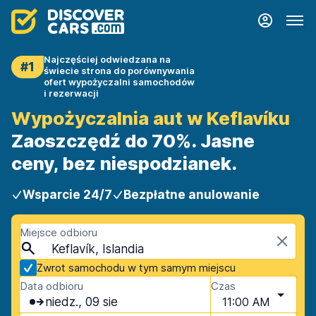
Najczęściej odwiedzana na
#1
świecie strona do porównywania
ofert wypożyczalni samochodów
i rezerwacji
Wypożyczalnia aut w Keflavíku
Zaoszczędź do 70%. Jasne
ceny, bez niespodzianek.
Wsparcie 24/7
Bezpłatne anulowanie
Miejsce odbioru
Keflavík, Islandia
Zwrot samochodu w tym samym miejscu
Data odbioru
Czas
niedz., 09 sie
11:00 AM