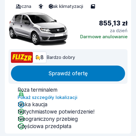
Ręczna
5
Brak klimatyzacji
5
855,13 zł
za dzień
Darmowe anulowanie
8,8
Bardzo dobry
Sprawdź ofertę
Poza terminalem
Pokaż szczegóły lokalizacji
Niska kaucja
Natychmiastowe potwierdzenie!
Nieograniczony przebieg
Częściowa przedpłata