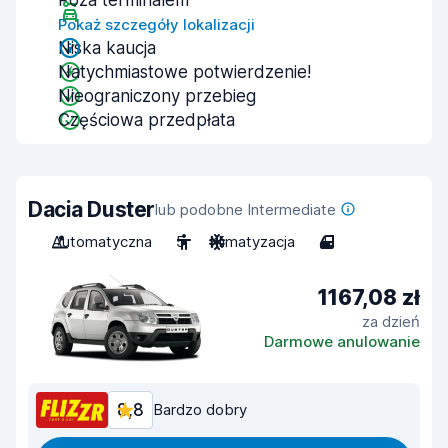
Poza terminalem
Pokaż szczegóły lokalizacji
Niska kaucja
Natychmiastowe potwierdzenie!
Nieograniczony przebieg
Częściowa przedpłata
Dacia Duster
lub podobne Intermediate
Automatyczna
5
Klimatyzacja
4
1167,08 zł
za dzień
Darmowe anulowanie
8,8
Bardzo dobry