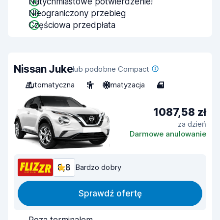
Natychmiastowe potwierdzenie!
Nieograniczony przebieg
Częściowa przedpłata
Nissan Juke
lub podobne Compact
Automatyczna
5
Klimatyzacja
4
1087,58 zł
za dzień
Darmowe anulowanie
8,8
Bardzo dobry
Sprawdź ofertę