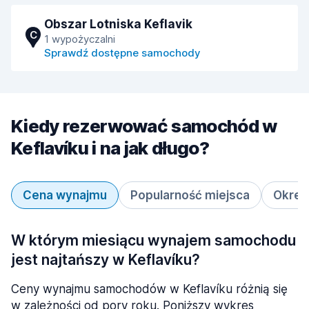
Obszar Lotniska Keflavik
C
1 wypożyczalni
Sprawdź dostępne samochody
Kiedy rezerwować samochód w
Keflavíku i na jak długo?
Cena wynajmu
Popularność miejsca
Okres
W którym miesiącu wynajem samochodu
jest najtańszy w Keflavíku?
Ceny wynajmu samochodów w Keflavíku różnią się
w zależności od pory roku. Poniższy wykres