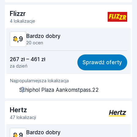
Szybkość zwrotu
9,2
Flizzr
4 lokalizacje
Czystość samochodu
9,1
Bardzo dobry
8,9
Stan samochodu
9,2
20 ocen
Stosunek jakości do ceny
8,6
267 zł – 461 zł
Sprawdź oferty
za dzień
Łatwość znalezienia
9,0
Najpopularniejsza lokalizacja
Pomocność przedstawiciela
8,8
Schiphol Plaza Aankomstpass.22
Szybkość odbioru
8,6
Szybkość zwrotu
9,2
Hertz
47 lokalizacji
Czystość samochodu
9,1
Bardzo dobry
8,9
Stan samochodu
9,1