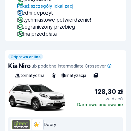
Pokaż szczegóły lokalizacji
Średni depozyt
Natychmiastowe potwierdzenie!
Nieograniczony przebieg
Pełna przedpłata
Odprawa online
Kia Niro
lub podobne Intermediate Crossover
Automatyczna
5
Klimatyzacja
5
128,30 zł
za dzień
Darmowe anulowanie
8,1
Dobry