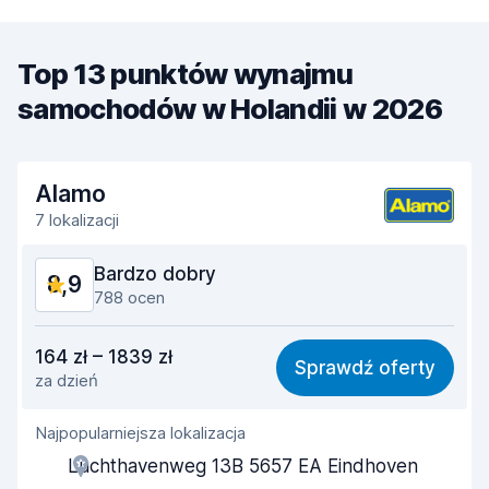
Top 13 punktów wynajmu
samochodów w Holandii w 2026
Alamo
7 lokalizacji
Bardzo dobry
8,9
788 ocen
Stosunek jakości do ceny
8,5
164 zł – 1839 zł
Sprawdź oferty
za dzień
Łatwość znalezienia
8,9
Najpopularniejsza lokalizacja
Pomocność przedstawiciela
8,9
Luchthavenweg 13B 5657 EA Eindhoven
Szybkość odbioru
8,8