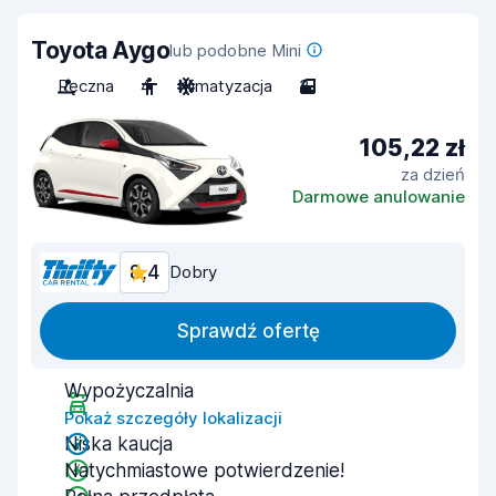
Toyota Aygo
lub podobne Mini
Ręczna
4
Klimatyzacja
3
105,22 zł
za dzień
Darmowe anulowanie
8,4
Dobry
Sprawdź ofertę
Wypożyczalnia
Pokaż szczegóły lokalizacji
Niska kaucja
Natychmiastowe potwierdzenie!