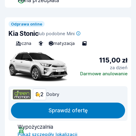
Pełna przedpłata
Odprawa online
Kia Stonic
lub podobne Mini
Ręczna
5
Klimatyzacja
5
115,00 zł
za dzień
Darmowe anulowanie
8,2
Dobry
Sprawdź ofertę
Wypożyczalnia
Pokaż szczegóły lokalizacji