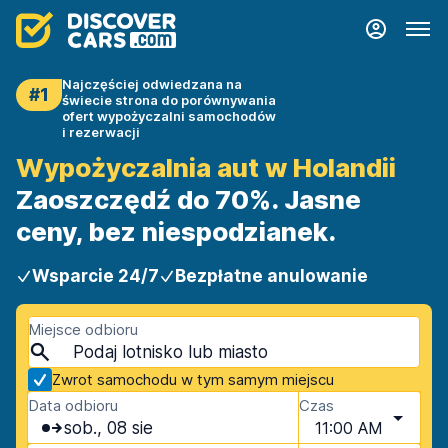
Najczęściej odwiedzana na
#1
świecie strona do porównywania
ofert wypożyczalni samochodów
i rezerwacji
Wypożyczalnia aut w Holandii
Zaoszczędź do 70%. Jasne
ceny, bez niespodzianek.
Wsparcie 24/7
Bezpłatne anulowanie
Miejsce odbioru
Zwrot samochodu w tym samym miejscu
Data odbioru
Czas
sob., 08 sie
11:00 AM