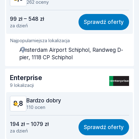
262 oceny
Stosunek jakości do ceny
8,7
99 zł – 548 zł
Sprawdź oferty
za dzień
Łatwość znalezienia
8,9
Najpopularniejsza lokalizacja
Pomocność przedstawiciela
8,8
Amsterdam Airport Schiphol, Randweg D-
Szybkość odbioru
8,6
pier, 1118 CP Schiphol
Szybkość zwrotu
9,0
Enterprise
Czystość samochodu
9,2
9 lokalizacji
Stan samochodu
9,2
Bardzo dobry
8,8
110 ocen
Stosunek jakości do ceny
8,4
194 zł – 1079 zł
Sprawdź oferty
za dzień
Łatwość znalezienia
8,7