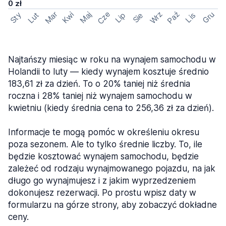
0 zł
Cze
Mar
Wrz
Paź
Kwi
Maj
Gru
Sty
Lut
Lip
Sie
Lis
Najtańszy miesiąc w roku na wynajem samochodu w
Holandii to luty — kiedy wynajem kosztuje średnio
183,61 zł za dzień. To o 20% taniej niż średnia
roczna i 28% taniej niż wynajem samochodu w
kwietniu (kiedy średnia cena to 256,36 zł za dzień).
Informacje te mogą pomóc w określeniu okresu
poza sezonem. Ale to tylko średnie liczby. To, ile
będzie kosztować wynajem samochodu, będzie
zależeć od rodzaju wynajmowanego pojazdu, na jak
długo go wynajmujesz i z jakim wyprzedzeniem
dokonujesz rezerwacji. Po prostu wpisz daty w
formularzu na górze strony, aby zobaczyć dokładne
ceny.