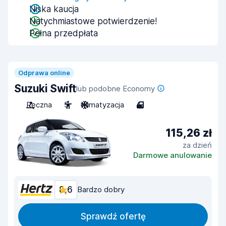
Niska kaucja
Natychmiastowe potwierdzenie!
Pełna przedpłata
Odprawa online
Suzuki Swift
lub podobne Economy
Ręczna
5
Klimatyzacja
4
115,26 zł
za dzień
Darmowe anulowanie
8,6
Bardzo dobry
Sprawdź ofertę