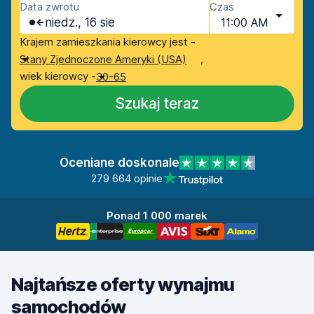
Data zwrotu
Czas
niedz., 16 sie
11:00 AM
Krajem zamieszkania kierowcy jest -
,
Stany Zjednoczone Ameryki (USA)
wiek kierowcy -
30-65
Szukaj teraz
Oceniane doskonale
279 664 opinie
Ponad 1 000 marek
Najtańsze oferty wynajmu
samochodów