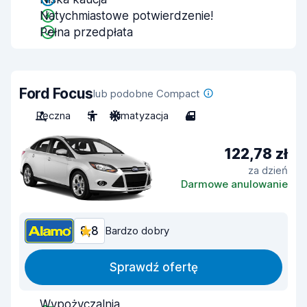
Natychmiastowe potwierdzenie!
Pełna przedpłata
Ford Focus
lub podobne Compact
Ręczna
5
Klimatyzacja
4
122,78 zł
za dzień
Darmowe anulowanie
8,8
Bardzo dobry
Sprawdź ofertę
Wypożyczalnia