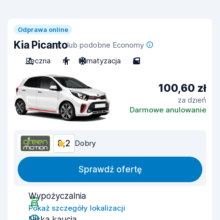
Odprawa online
Kia Picanto
lub podobne Economy
Ręczna
4
Klimatyzacja
5
100,60 zł
za dzień
Darmowe anulowanie
8,2
Dobry
Sprawdź ofertę
Wypożyczalnia
Pokaż szczegóły lokalizacji
Niska kaucja