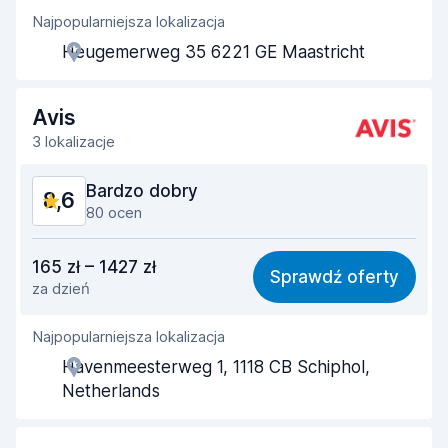
Najpopularniejsza lokalizacja
Pomocność przedstawiciela
8,8
Heugemerweg 35 6221 GE Maastricht
Szybkość odbioru
8,6
Szybkość zwrotu
8,8
Avis
3 lokalizacje
Czystość samochodu
9,3
Bardzo dobry
8,6
Stan samochodu
9,3
80 ocen
Stosunek jakości do ceny
8,3
165 zł – 1427 zł
Sprawdź oferty
za dzień
Łatwość znalezienia
8,7
Najpopularniejsza lokalizacja
Pomocność przedstawiciela
8,6
Havenmeesterweg 1, 1118 CB Schiphol,
Szybkość odbioru
8,1
Netherlands
Szybkość zwrotu
8,8