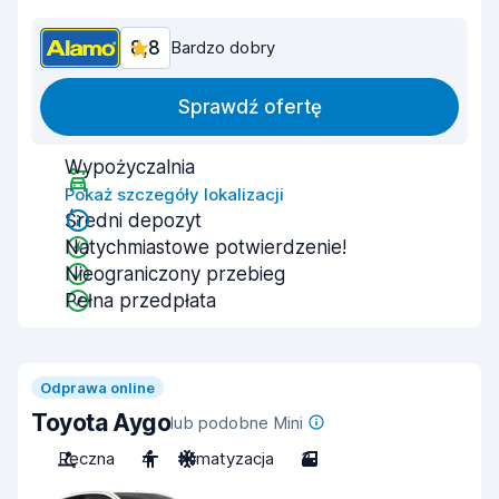
8,8
Bardzo dobry
Sprawdź ofertę
Wypożyczalnia
Pokaż szczegóły lokalizacji
Średni depozyt
Natychmiastowe potwierdzenie!
Nieograniczony przebieg
Pełna przedpłata
Odprawa online
Toyota Aygo
lub podobne Mini
Ręczna
4
Klimatyzacja
3