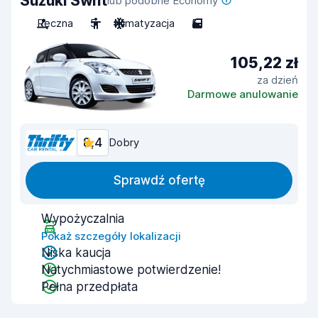
Suzuki Swift
lub podobne Economy
Ręczna
5
Klimatyzacja
5
105,22 zł
za dzień
Darmowe anulowanie
8,4
Dobry
Sprawdź ofertę
Wypożyczalnia
Pokaż szczegóły lokalizacji
Niska kaucja
Natychmiastowe potwierdzenie!
Pełna przedpłata