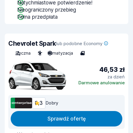
Natychmiastowe potwierdzenie!
Nieograniczony przebieg
Pełna przedpłata
Chevrolet Spark
lub podobne Economy
Ręczna
5
Klimatyzacja
4
46,53 zł
za dzień
Darmowe anulowanie
8,3
Dobry
Sprawdź ofertę