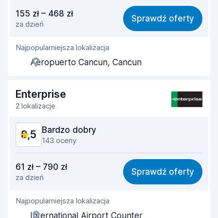
Stosunek jakości do ceny
8,3
155 zł – 468 zł
Sprawdź oferty
za dzień
Łatwość znalezienia
9,3
Najpopularniejsza lokalizacja
Pomocność przedstawiciela
8,8
Aeropuerto Cancun, Cancun
Szybkość odbioru
9,1
Szybkość zwrotu
9,6
Enterprise
2 lokalizacje
Czystość samochodu
9,0
Bardzo dobry
8,5
Stan samochodu
8,9
143 oceny
Stosunek jakości do ceny
7,7
61 zł – 790 zł
Sprawdź oferty
za dzień
Łatwość znalezienia
8,9
Najpopularniejsza lokalizacja
Pomocność przedstawiciela
8,3
International Airport Counter