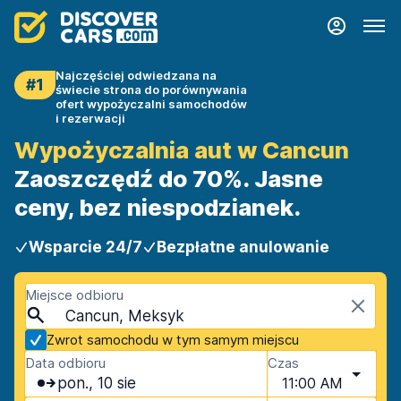
Najczęściej odwiedzana na
#1
świecie strona do porównywania
ofert wypożyczalni samochodów
i rezerwacji
Wypożyczalnia aut w Cancun
Zaoszczędź do 70%. Jasne
ceny, bez niespodzianek.
Wsparcie 24/7
Bezpłatne anulowanie
Miejsce odbioru
Cancun, Meksyk
Zwrot samochodu w tym samym miejscu
Data odbioru
Czas
pon., 10 sie
11:00 AM