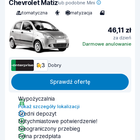
Chevrolet Matiz
lub podobne Mini
Automatyczna
4
Klimatyzacja
4
46,11 zł
za dzień
Darmowe anulowanie
8,3
Dobry
Sprawdź ofertę
Wypożyczalnia
Pokaż szczegóły lokalizacji
Średni depozyt
Natychmiastowe potwierdzenie!
Nieograniczony przebieg
Pełna przedpłata