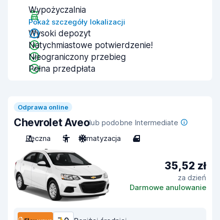
Wypożyczalnia
Pokaż szczegóły lokalizacji
Wysoki depozyt
Natychmiastowe potwierdzenie!
Nieograniczony przebieg
Pełna przedpłata
Odprawa online
Chevrolet Aveo
lub podobne Intermediate
Ręczna
5
Klimatyzacja
4
35,52 zł
za dzień
Darmowe anulowanie