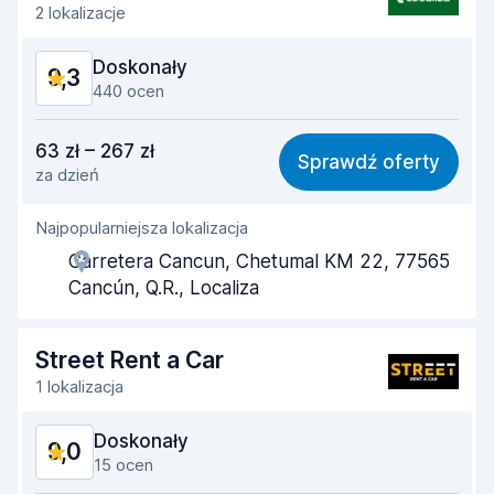
2 lokalizacje
Doskonały
9,3
440 ocen
Stosunek jakości do ceny
9,2
63 zł – 267 zł
Sprawdź oferty
za dzień
Łatwość znalezienia
9,3
Najpopularniejsza lokalizacja
Pomocność przedstawiciela
9,3
Carretera Cancun, Chetumal KM 22, 77565
Szybkość odbioru
8,8
Cancún, Q.R., Localiza
Szybkość zwrotu
9,3
Street Rent a Car
Czystość samochodu
9,6
1 lokalizacja
Stan samochodu
9,5
Doskonały
9,0
15 ocen