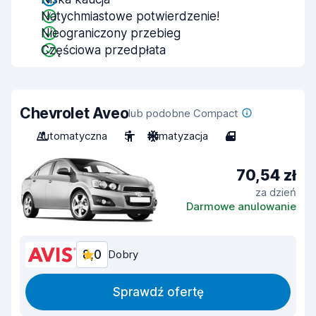
Natychmiastowe potwierdzenie!
Nieograniczony przebieg
Częściowa przedpłata
Chevrolet Aveo
lub podobne Compact
Automatyczna
5
Klimatyzacja
4
70,54 zł
za dzień
Darmowe anulowanie
8,0
Dobry
Sprawdź ofertę