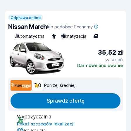
Odprawa online
Nissan March
lub podobne Economy
Automatyczna
4
Klimatyzacja
4
35,52 zł
za dzień
Darmowe anulowanie
7,0
Poniżej średniej
Sprawdź ofertę
Wypożyczalnia
Pokaż szczegóły lokalizacji
Niska kaucja