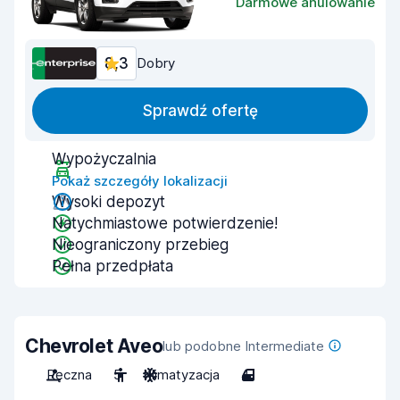
Darmowe anulowanie
8,3
Dobry
Sprawdź ofertę
Wypożyczalnia
Pokaż szczegóły lokalizacji
Wysoki depozyt
Natychmiastowe potwierdzenie!
Nieograniczony przebieg
Pełna przedpłata
Chevrolet Aveo
lub podobne Intermediate
Ręczna
5
Klimatyzacja
4