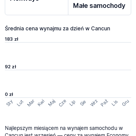
Małe samochody
Średnia cena wynajmu za dzień w Cancun
183 zł
92 zł
0 zł
Cze
Mar
Wrz
Paź
Kwi
Maj
Gru
Sty
Lut
Lip
Sie
Lis
Najlepszym miesiącem na wynajem samochodu w
Cancun jest wrzesień — ceny za wynajem Economy