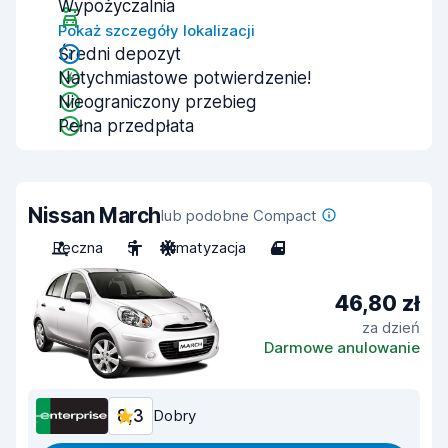
Wypożyczalnia
Pokaż szczegóły lokalizacji
Średni depozyt
Natychmiastowe potwierdzenie!
Nieograniczony przebieg
Pełna przedpłata
Nissan March
lub podobne Compact
Ręczna
5
Klimatyzacja
4
46,80 zł
za dzień
Darmowe anulowanie
8,3
Dobry