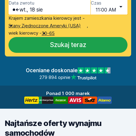
Data zwrotu
Czas
wt., 18 sie
11:00 AM
Krajem zamieszkania kierowcy jest -
,
Stany Zjednoczone Ameryki (USA)
wiek kierowcy -
30-65
Szukaj teraz
Oceniane doskonale
279 894 opinie
Ponad 1 000 marek
Najtańsze oferty wynajmu
samochodów