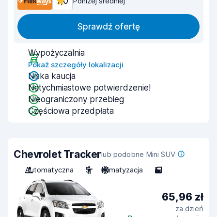
7,0
Poniżej średniej
Sprawdź ofertę
Wypożyczalnia
Pokaż szczegóły lokalizacji
Niska kaucja
Natychmiastowe potwierdzenie!
Nieograniczony przebieg
Częściowa przedpłata
Chevrolet Tracker
lub podobne Mini SUV
Automatyczna
5
Klimatyzacja
5
65,96 zł
za dzień