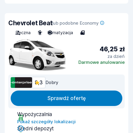
Chevrolet Beat
lub podobne Economy
Ręczna
5
Klimatyzacja
4
46,25 zł
za dzień
Darmowe anulowanie
8,3
Dobry
Sprawdź ofertę
Wypożyczalnia
Pokaż szczegóły lokalizacji
Średni depozyt