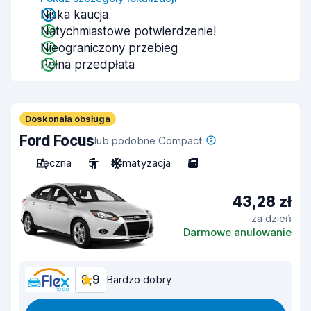
Niska kaucja
Natychmiastowe potwierdzenie!
Nieograniczony przebieg
Pełna przedpłata
Doskonała obsługa
Ford Focus
lub podobne Compact
Ręczna
5
Klimatyzacja
5
43,28 zł
za dzień
Darmowe anulowanie
8,9
Bardzo dobry