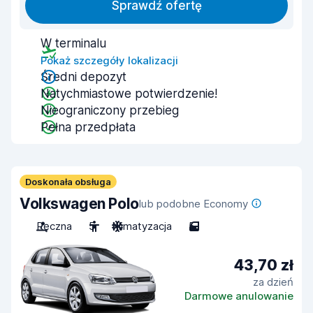
Sprawdź ofertę
W terminalu
Pokaż szczegóły lokalizacji
Średni depozyt
Natychmiastowe potwierdzenie!
Nieograniczony przebieg
Pełna przedpłata
Doskonała obsługa
Volkswagen Polo
lub podobne Economy
Ręczna
5
Klimatyzacja
5
43,70 zł
za dzień
Darmowe anulowanie