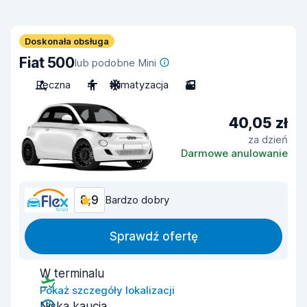
Doskonała obsługa
Fiat 500
lub podobne Mini
Ręczna
4
Klimatyzacja
3
40,05 zł
za dzień
Darmowe anulowanie
8,9
Bardzo dobry
Sprawdź ofertę
W terminalu
Pokaż szczegóły lokalizacji
Niska kaucja