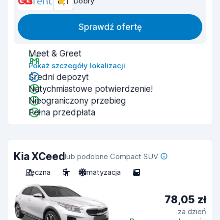
8,1
Dobry
Sprawdź ofertę
Meet & Greet
Pokaż szczegóły lokalizacji
Średni depozyt
Natychmiastowe potwierdzenie!
Nieograniczony przebieg
Pełna przedpłata
Kia XCeed
lub podobne Compact SUV
Ręczna
5
Klimatyzacja
5
78,05 zł
za dzień