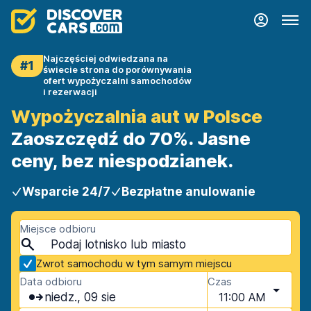
Najczęściej odwiedzana na
#1
świecie strona do porównywania
ofert wypożyczalni samochodów
i rezerwacji
Wypożyczalnia aut w Polsce
Zaoszczędź do 70%. Jasne
ceny, bez niespodzianek.
Wsparcie 24/7
Bezpłatne anulowanie
Miejsce odbioru
Zwrot samochodu w tym samym miejscu
Data odbioru
Czas
niedz., 09 sie
11:00 AM