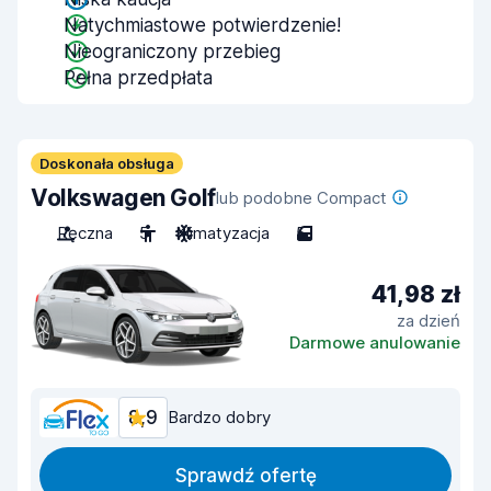
Natychmiastowe potwierdzenie!
Nieograniczony przebieg
Pełna przedpłata
Doskonała obsługa
Volkswagen Golf
lub podobne Compact
Ręczna
5
Klimatyzacja
5
41,98 zł
za dzień
Darmowe anulowanie
8,9
Bardzo dobry
Sprawdź ofertę