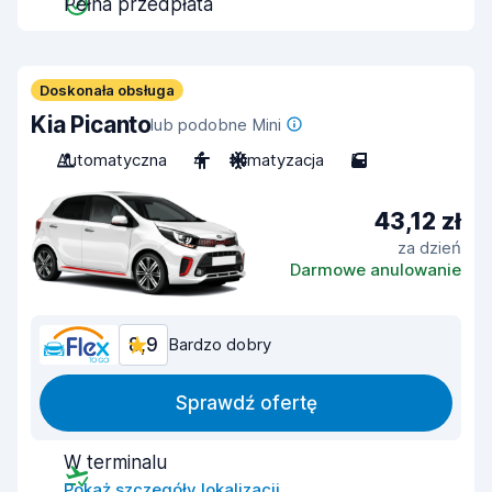
Pełna przedpłata
Doskonała obsługa
Kia Picanto
lub podobne Mini
Automatyczna
4
Klimatyzacja
5
43,12 zł
za dzień
Darmowe anulowanie
8,9
Bardzo dobry
Sprawdź ofertę
W terminalu
Pokaż szczegóły lokalizacji