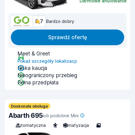
Darmowe anulowanie
8,7
Bardzo dobry
Sprawdź ofertę
Meet & Greet
Pokaż szczegóły lokalizacji
Niska kaucja
Nieograniczony przebieg
Pełna przedpłata
Doskonała obsługa
Abarth 695
lub podobne Mini
Automatyczna
4
Klimatyzacja
3