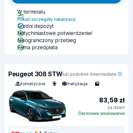
W terminalu
Pokaż szczegóły lokalizacji
Średni depozyt
Natychmiastowe potwierdzenie!
Nieograniczony przebieg
Pełna przedpłata
Peugeot 308 STW
lub podobne Intermediate
Automatyczna
5
Klimatyzacja
5
83,59 zł
za dzień
Darmowe anulowanie