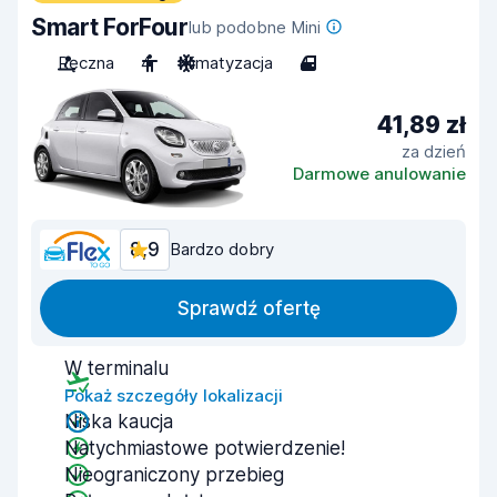
Smart ForFour
lub podobne Mini
Ręczna
4
Klimatyzacja
4
41,89 zł
za dzień
Darmowe anulowanie
8,9
Bardzo dobry
Sprawdź ofertę
W terminalu
Pokaż szczegóły lokalizacji
Niska kaucja
Natychmiastowe potwierdzenie!
Nieograniczony przebieg