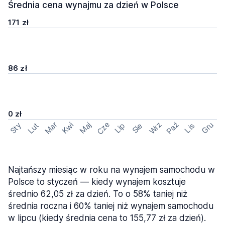
Średnia cena wynajmu za dzień w Polsce
171 zł
86 zł
0 zł
Cze
Mar
Wrz
Paź
Kwi
Maj
Gru
Sty
Lut
Lip
Sie
Lis
Najtańszy miesiąc w roku na wynajem samochodu w
Polsce to styczeń — kiedy wynajem kosztuje
średnio 62,05 zł za dzień. To o 58% taniej niż
średnia roczna i 60% taniej niż wynajem samochodu
w lipcu (kiedy średnia cena to 155,77 zł za dzień).