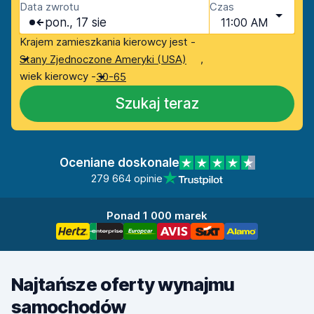
Data zwrotu
Czas
pon., 17 sie
11:00 AM
Krajem zamieszkania kierowcy jest -
,
Stany Zjednoczone Ameryki (USA)
wiek kierowcy -
30-65
Szukaj teraz
Oceniane doskonale
279 664 opinie
Ponad 1 000 marek
Najtańsze oferty wynajmu
samochodów