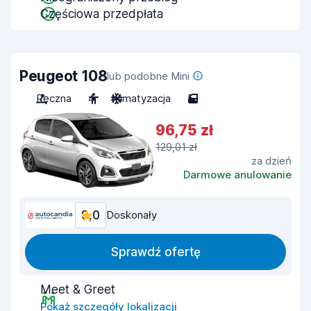
Częściowa przedpłata
Peugeot 108
lub podobne Mini
Ręczna
4
Klimatyzacja
5
96,75 zł
129,01 zł
za dzień
Darmowe anulowanie
9,0
Doskonały
Sprawdź ofertę
Meet & Greet
Pokaż szczegóły lokalizacji