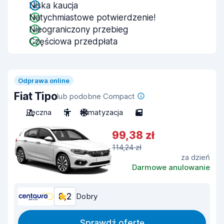
Niska kaucja
Natychmiastowe potwierdzenie!
Nieograniczony przebieg
Częściowa przedpłata
Odprawa online
Fiat Tipo
lub podobne Compact
Ręczna
5
Klimatyzacja
5
99,38 zł
114,24 zł
za dzień
Darmowe anulowanie
8,2
Dobry
Sprawdź ofertę