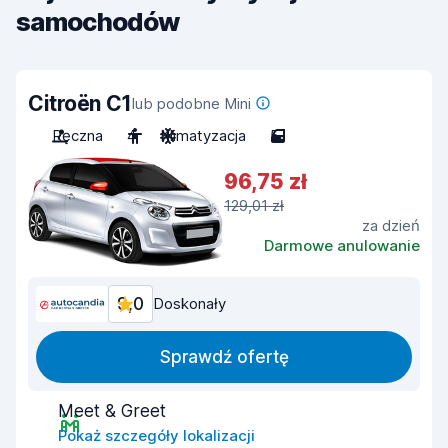
samochodów
Citroën C1
lub podobne Mini
Ręczna
4
Klimatyzacja
5
96,75 zł
129,01 zł
za dzień
Darmowe anulowanie
9,0
Doskonały
Sprawdź ofertę
Meet & Greet
Pokaż szczegóły lokalizacji