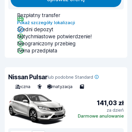
Bezpłatny transfer
Pokaż szczegóły lokalizacji
Średni depozyt
Natychmiastowe potwierdzenie!
Nieograniczony przebieg
Pełna przedpłata
Nissan Pulsar
lub podobne Standard
Ręczna
5
Klimatyzacja
5
141,03 zł
za dzień
Darmowe anulowanie