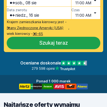
sob., 08 sie
11:00 AM
Data zwrotu
Czas
niedz., 16 sie
11:00 AM
Krajem zamieszkania kierowcy jest -
,
Stany Zjednoczone Ameryki (USA)
wiek kierowcy -
30-65
Szukaj teraz
Oceniane doskonale
279 598 opinii
Ponad 1 000 marek
Najtańsze oferty wynajmu