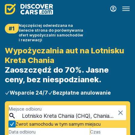
Najczęściej odwiedzana na
#1
świecie strona do porównywania
ofert wypożyczalni samochodów
i rezerwacji
Wypożyczalnia aut na Lotnisku
Kreta Chania
Zaoszczędź do 70%. Jasne
ceny, bez niespodzianek.
Wsparcie 24/7
Bezpłatne anulowanie
Miejsce odbioru
Lotnisko Kreta Chania (CHQ), Chania, Kreta
Zwrot samochodu w tym samym miejscu
Data odbioru
Czas