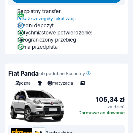
Bezpłatny transfer
Pokaż szczegóły lokalizacji
Średni depozyt
Natychmiastowe potwierdzenie!
Nieograniczony przebieg
Pełna przedpłata
Fiat Panda
lub podobne Economy
Ręczna
5
Klimatyzacja
5
105,34 zł
za dzień
Darmowe anulowanie
Bardzo dobry