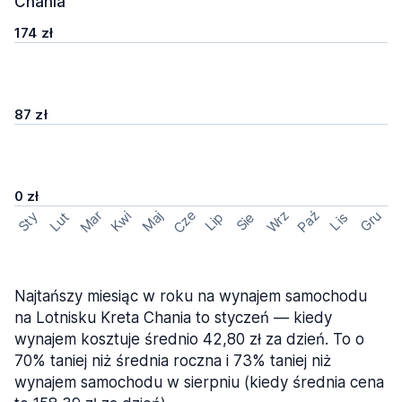
Chania
174 zł
87 zł
0 zł
Cze
Mar
Wrz
Paź
Kwi
Maj
Gru
Sty
Lut
Lip
Sie
Lis
Najtańszy miesiąc w roku na wynajem samochodu
na Lotnisku Kreta Chania to styczeń — kiedy
wynajem kosztuje średnio 42,80 zł za dzień. To o
70% taniej niż średnia roczna i 73% taniej niż
wynajem samochodu w sierpniu (kiedy średnia cena