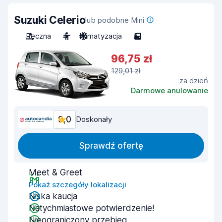
Suzuki Celerio
lub podobne Mini
Ręczna
4
Klimatyzacja
5
96,75 zł
129,01 zł
za dzień
Darmowe anulowanie
9,0
Doskonały
Sprawdź ofertę
Meet & Greet
Pokaż szczegóły lokalizacji
Niska kaucja
Natychmiastowe potwierdzenie!
Nieograniczony przebieg