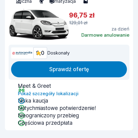
Ręczna
4
Klimatyzacja
5
96,75 zł
129,01 zł
za dzień
Darmowe anulowanie
9,0
Doskonały
Sprawdź ofertę
Meet & Greet
Pokaż szczegóły lokalizacji
Niska kaucja
Natychmiastowe potwierdzenie!
Nieograniczony przebieg
Częściowa przedpłata