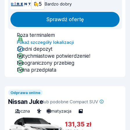
8,5
Bardzo dobry
Sprawdź ofertę
Poza terminalem
Pokaż szczegóły lokalizacji
Średni depozyt
Natychmiastowe potwierdzenie!
Nieograniczony przebieg
Pełna przedpłata
Odprawa online
Nissan Juke
lub podobne Compact SUV
Ręczna
5
Klimatyzacja
5
131,35 zł