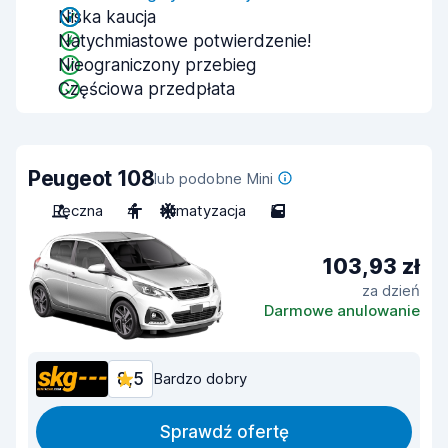
Niska kaucja
Natychmiastowe potwierdzenie!
Nieograniczony przebieg
Częściowa przedpłata
Peugeot 108
lub podobne Mini
Ręczna
4
Klimatyzacja
5
103,93 zł
za dzień
Darmowe anulowanie
8,5
Bardzo dobry
Sprawdź ofertę