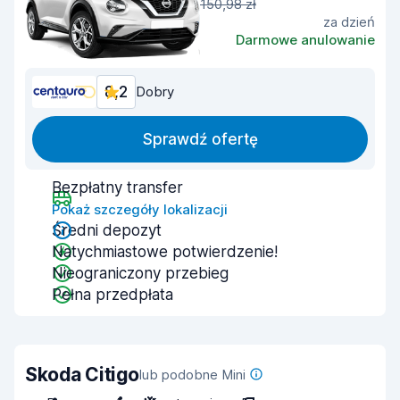
150,98 zł
za dzień
Darmowe anulowanie
8,2
Dobry
Sprawdź ofertę
Bezpłatny transfer
Pokaż szczegóły lokalizacji
Średni depozyt
Natychmiastowe potwierdzenie!
Nieograniczony przebieg
Pełna przedpłata
Skoda Citigo
lub podobne Mini