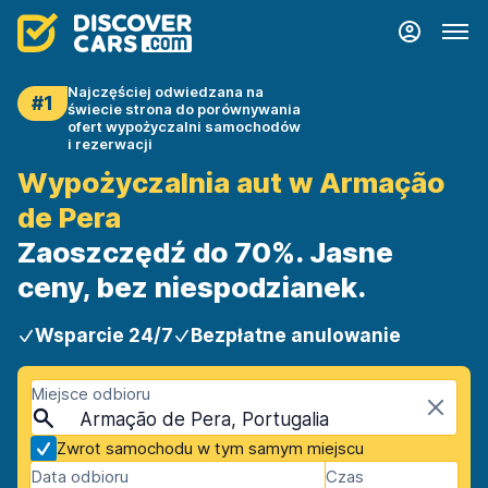
Najczęściej odwiedzana na
#1
świecie strona do porównywania
ofert wypożyczalni samochodów
i rezerwacji
Wypożyczalnia aut w Armação
de Pera
Zaoszczędź do 70%. Jasne
ceny, bez niespodzianek.
Wsparcie 24/7
Bezpłatne anulowanie
Miejsce odbioru
Armação de Pera, Portugalia
Zwrot samochodu w tym samym miejscu
Data odbioru
Czas