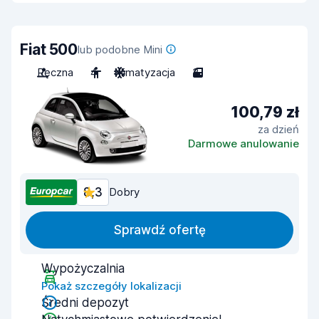
Fiat 500
lub podobne Mini
Ręczna
4
Klimatyzacja
3
100,79 zł
za dzień
Darmowe anulowanie
8,3
Dobry
Sprawdź ofertę
Wypożyczalnia
Pokaż szczegóły lokalizacji
Średni depozyt