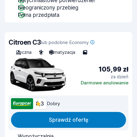
Natychmiastowe potwierdzenie!
Nieograniczony przebieg
Pełna przedpłata
Citroen C3
lub podobne Economy
Ręczna
5
Klimatyzacja
5
105,99 zł
za dzień
Darmowe anulowanie
8,3
Dobry
Sprawdź ofertę
Wypożyczalnia