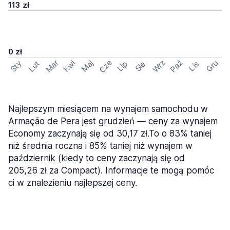
113 zł
0 zł
Cze
Mar
Wrz
Paź
Kwi
Maj
Gru
Sty
Lut
Lip
Sie
Lis
Najlepszym miesiącem na wynajem samochodu w
Armação de Pera jest grudzień — ceny za wynajem
Economy zaczynają się od 30,17 zł.To o 83% taniej
niż średnia roczna i 85% taniej niż wynajem w
październik (kiedy to ceny zaczynają się od
205,26 zł za Compact). Informacje te mogą pomóc
ci w znalezieniu najlepszej ceny.