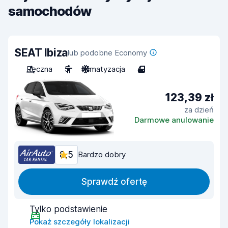
samochodów
SEAT Ibiza
lub podobne Economy
Ręczna
5
Klimatyzacja
4
123,39 zł
za dzień
Darmowe anulowanie
8,5
Bardzo dobry
Sprawdź ofertę
Tylko podstawienie
Pokaż szczegóły lokalizacji