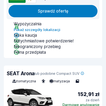
Sprawdź ofertę
Wypożyczalnia
Pokaż szczegóły lokalizacji
Niska kaucja
Natychmiastowe potwierdzenie!
Nieograniczony przebieg
Pełna przedpłata
SEAT Arona
lub podobne Compact SUV
Automatyczna
5
Klimatyzacja
5
152,91 zł
za dzień
Darmowe anulowanie