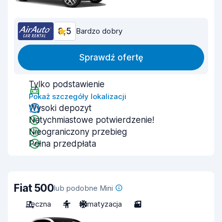
8,5
Bardzo dobry
Sprawdź ofertę
Tylko podstawienie
Pokaż szczegóły lokalizacji
Wysoki depozyt
Natychmiastowe potwierdzenie!
Nieograniczony przebieg
Pełna przedpłata
Fiat 500
lub podobne Mini
Ręczna
4
Klimatyzacja
3