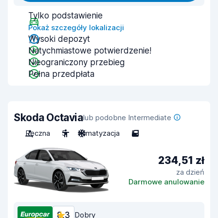
Tylko podstawienie
Pokaż szczegóły lokalizacji
Wysoki depozyt
Natychmiastowe potwierdzenie!
Nieograniczony przebieg
Pełna przedpłata
Skoda Octavia
lub podobne Intermediate
Ręczna
5
Klimatyzacja
5
234,51 zł
za dzień
Darmowe anulowanie
8,3
Dobry