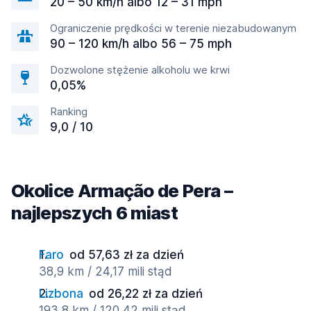
20 – 50 km/h albo 12 – 31 mph
Ograniczenie prędkości w terenie niezabudowanym
90 – 120 km/h albo 56 – 75 mph
Dozwolone stężenie alkoholu we krwi
0,05%
Ranking
9,0 / 10
Okolice Armação de Pera –
najlepszych 6 miast
Faro
od 57,63 zł za dzień
38,9 km / 24,17 mili stąd
Lizbona
od 26,22 zł za dzień
193,8 km / 120,42 mili stąd