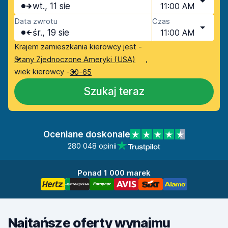
wt., 11 sie
11:00 AM
Data zwrotu
Czas
śr., 19 sie
11:00 AM
Krajem zamieszkania kierowcy jest -
,
Stany Zjednoczone Ameryki (USA)
wiek kierowcy -
30-65
Szukaj teraz
Oceniane doskonale
280 048 opinii
Ponad 1 000 marek
Najtańsze oferty wynajmu