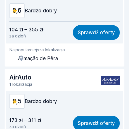
8,6
Stan samochodu
Bardzo dobry
8,6
Stosunek jakości do ceny
8,8
104 zł – 355 zł
Sprawdź oferty
za dzień
Łatwość znalezienia
8,2
Najpopularniejsza lokalizacja
Pomocność przedstawiciela
9,1
Armação de Pêra
Szybkość odbioru
8,0
Szybkość zwrotu
8,2
AirAuto
1 lokalizacja
Czystość samochodu
9,1
8,5
Stan samochodu
Bardzo dobry
8,8
Stosunek jakości do ceny
8,5
173 zł – 311 zł
Sprawdź oferty
za dzień
Łatwość znalezienia
8,2