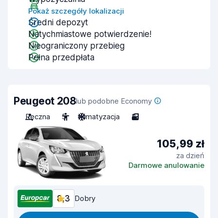
Pokaż szczegóły lokalizacji
Średni depozyt
Natychmiastowe potwierdzenie!
Nieograniczony przebieg
Pełna przedpłata
Peugeot 208
lub podobne Economy
Ręczna
5
Klimatyzacja
3
105,99 zł
za dzień
Darmowe anulowanie
8,3
Dobry