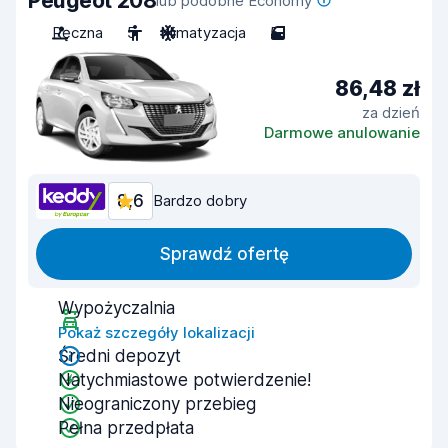
Peugeot 208
lub podobne Economy
Ręczna
5
Klimatyzacja
5
86,48 zł
za dzień
Darmowe anulowanie
8,6
Bardzo dobry
Sprawdź ofertę
Wypożyczalnia
Pokaż szczegóły lokalizacji
Średni depozyt
Natychmiastowe potwierdzenie!
Nieograniczony przebieg
Pełna przedpłata