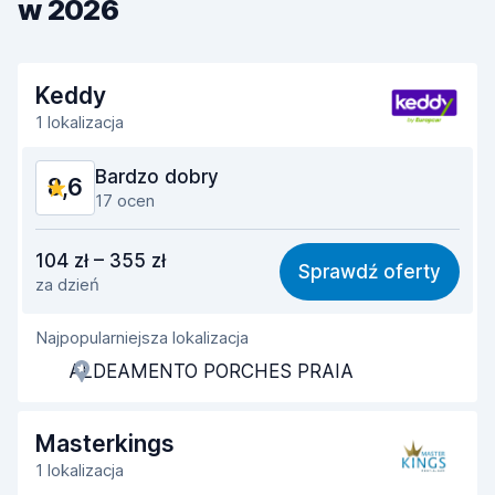
w 2026
Keddy
1 lokalizacja
Bardzo dobry
8,6
17 ocen
Stosunek jakości do ceny
8,2
104 zł – 355 zł
Sprawdź oferty
za dzień
Łatwość znalezienia
8,5
Najpopularniejsza lokalizacja
Pomocność przedstawiciela
8,5
ALDEAMENTO PORCHES PRAIA
Szybkość odbioru
8,5
Szybkość zwrotu
8,6
Masterkings
1 lokalizacja
Czystość samochodu
9,1