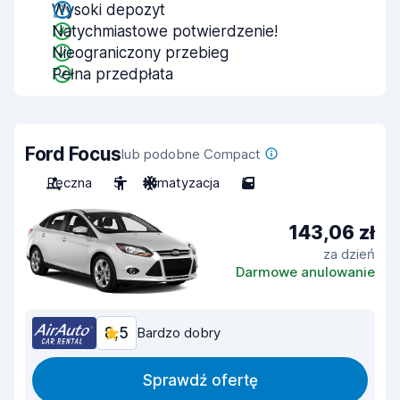
Wysoki depozyt
Natychmiastowe potwierdzenie!
Nieograniczony przebieg
Pełna przedpłata
Ford Focus
lub podobne Compact
Ręczna
5
Klimatyzacja
5
143,06 zł
za dzień
Darmowe anulowanie
8,5
Bardzo dobry
Sprawdź ofertę