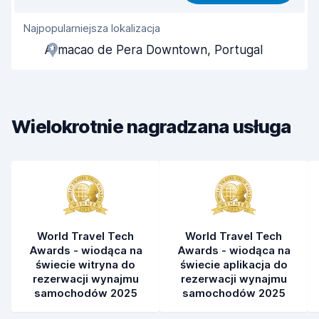
Najpopularniejsza lokalizacja
Pomocność przedstawiciela
8,7
Armacao de Pera Downtown, Portugal
Szybkość odbioru
8,0
Szybkość zwrotu
8,2
Wielokrotnie nagradzana usługa
Czystość samochodu
9,0
Stan samochodu
8,8
World Travel Tech
World Travel Tech
Awards - wiodąca na
Awards - wiodąca na
świecie witryna do
świecie aplikacja do
rezerwacji wynajmu
rezerwacji wynajmu
samochodów 2025
samochodów 2025