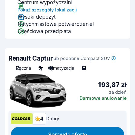
Centrum wypożyczalni
Pokaż szczegóły lokalizacji
Wysoki depozyt
Natychmiastowe potwierdzenie!
Częściowa przedpłata
Renault Captur
lub podobne Compact SUV
Ręczna
5
Klimatyzacja
5
193,87 zł
za dzień
Darmowe anulowanie
8,4
Dobry
Sprawdź ofertę