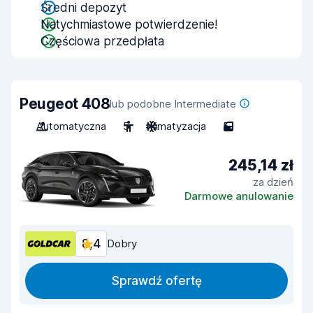
Średni depozyt
Natychmiastowe potwierdzenie!
Częściowa przedpłata
Peugeot 408
lub podobne Intermediate
Automatyczna
5
Klimatyzacja
5
245,14 zł
za dzień
Darmowe anulowanie
8,4
Dobry
Sprawdź ofertę