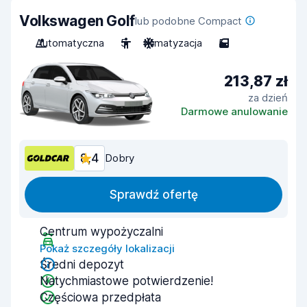
Volkswagen Golf
lub podobne Compact
Automatyczna
5
Klimatyzacja
5
213,87 zł
za dzień
Darmowe anulowanie
8,4
Dobry
Sprawdź ofertę
Centrum wypożyczalni
Pokaż szczegóły lokalizacji
Średni depozyt
Natychmiastowe potwierdzenie!
Częściowa przedpłata