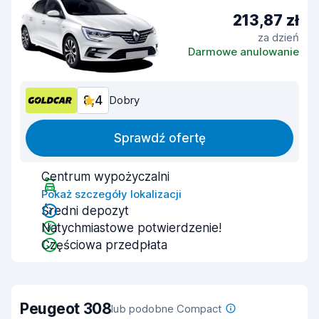
213,87 zł
za dzień
Darmowe anulowanie
8,4
Dobry
Sprawdź ofertę
Centrum wypożyczalni
Pokaż szczegóły lokalizacji
Średni depozyt
Natychmiastowe potwierdzenie!
Częściowa przedpłata
Peugeot 308
lub podobne Compact