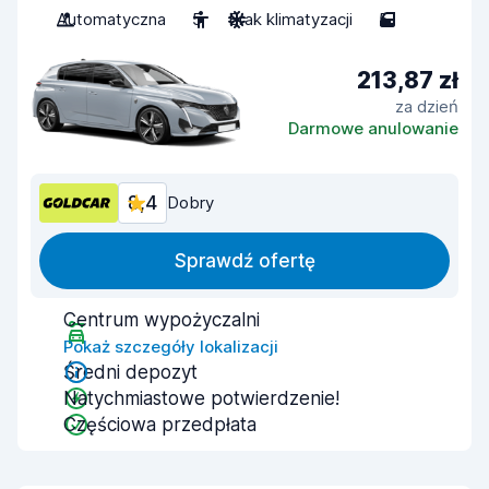
Automatyczna
5
Brak klimatyzacji
5
213,87 zł
za dzień
Darmowe anulowanie
8,4
Dobry
Sprawdź ofertę
Centrum wypożyczalni
Pokaż szczegóły lokalizacji
Średni depozyt
Natychmiastowe potwierdzenie!
Częściowa przedpłata