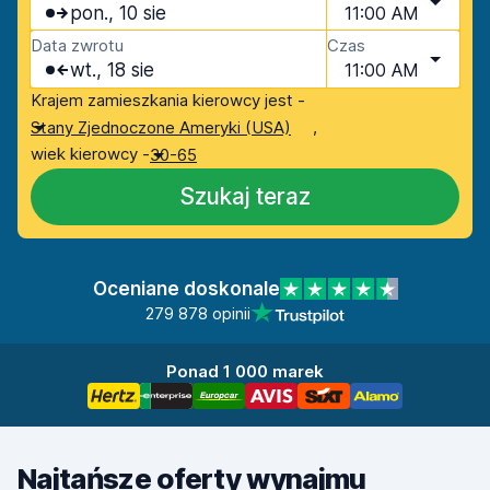
pon., 10 sie
11:00 AM
Data zwrotu
Czas
wt., 18 sie
11:00 AM
Krajem zamieszkania kierowcy jest -
,
Stany Zjednoczone Ameryki (USA)
wiek kierowcy -
30-65
Szukaj teraz
Oceniane doskonale
279 878 opinii
Ponad 1 000 marek
Najtańsze oferty wynajmu