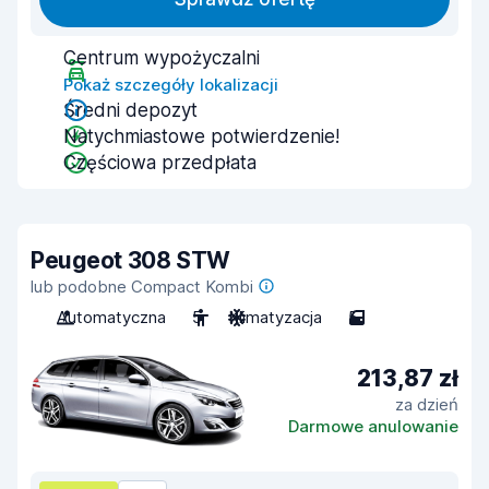
Centrum wypożyczalni
Pokaż szczegóły lokalizacji
Średni depozyt
Natychmiastowe potwierdzenie!
Częściowa przedpłata
Peugeot 308 STW
lub podobne Compact Kombi
Automatyczna
5
Klimatyzacja
5
213,87 zł
za dzień
Darmowe anulowanie