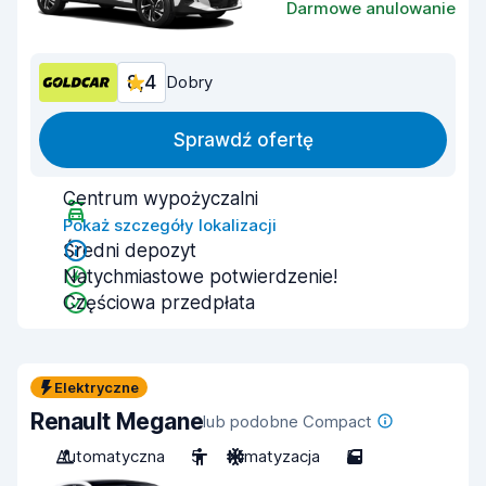
Darmowe anulowanie
8,4
Dobry
Sprawdź ofertę
Centrum wypożyczalni
Pokaż szczegóły lokalizacji
Średni depozyt
Natychmiastowe potwierdzenie!
Częściowa przedpłata
Elektryczne
Renault Megane
lub podobne Compact
Automatyczna
5
Klimatyzacja
5