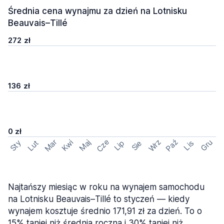
Średnia cena wynajmu za dzień na Lotnisku
Beauvais–Tillé
272 zł
136 zł
0 zł
Cze
Mar
Wrz
Paź
Kwi
Maj
Gru
Sty
Lut
Lip
Sie
Lis
Najtańszy miesiąc w roku na wynajem samochodu
na Lotnisku Beauvais–Tillé to styczeń — kiedy
wynajem kosztuje średnio 171,91 zł za dzień. To o
15% taniej niż średnia roczna i 30% taniej niż