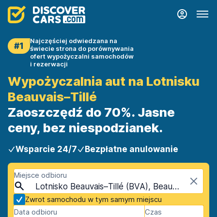
Najczęściej odwiedzana na
#1
świecie strona do porównywania
ofert wypożyczalni samochodów
i rezerwacji
Wypożyczalnia aut na Lotnisku
Beauvais–Tillé
Zaoszczędź do 70%. Jasne
ceny, bez niespodzianek.
Wsparcie 24/7
Bezpłatne anulowanie
Miejsce odbioru
Lotnisko Beauvais–Tillé (BVA), Beauvais, Francja
Zwrot samochodu w tym samym miejscu
Data odbioru
Czas