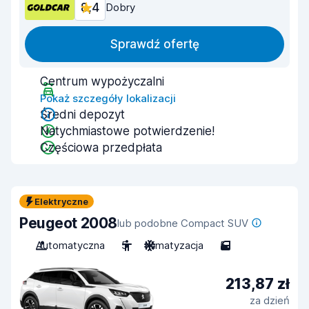
8,4
Dobry
Sprawdź ofertę
Centrum wypożyczalni
Pokaż szczegóły lokalizacji
Średni depozyt
Natychmiastowe potwierdzenie!
Częściowa przedpłata
Elektryczne
Peugeot 2008
lub podobne Compact SUV
Automatyczna
5
Klimatyzacja
5
213,87 zł
za dzień