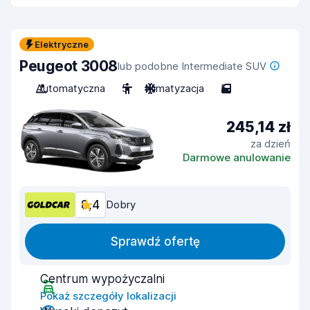
Elektryczne
Peugeot 3008
lub podobne Intermediate SUV
Automatyczna
5
Klimatyzacja
5
245,14 zł
za dzień
Darmowe anulowanie
8,4
Dobry
Sprawdź ofertę
Centrum wypożyczalni
Pokaż szczegóły lokalizacji