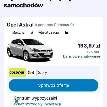
samochodów
Opel Astra
lub podobne Compact
Ręczna
5
Klimatyzacja
4
193,87 zł
za dzień
Darmowe anulowanie
8,4
Dobry
Sprawdź ofertę
Centrum wypożyczalni
Pokaż szczegóły lokalizacji