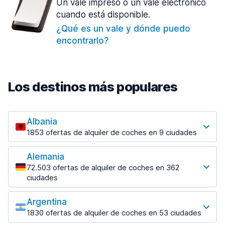
Un vale impreso o un vale electrónico
cuando está disponible.
¿Qué es un vale y dónde puedo
encontrarlo?
Los destinos más populares
Albania
1853 ofertas de alquiler de coches en 9 ciudades
Los destinos más populares
Alemania
Tirana
72.503 ofertas de alquiler de coches en 362
1433 ofertas en 7 lugares
ciudades
Los destinos más populares
Tirana Aeropuerto
desde 31,41 € al día
Argentina
Berlin
1830 ofertas de alquiler de coches en 53 ciudades
3476 ofertas en 28 lugares
Los destinos más populares