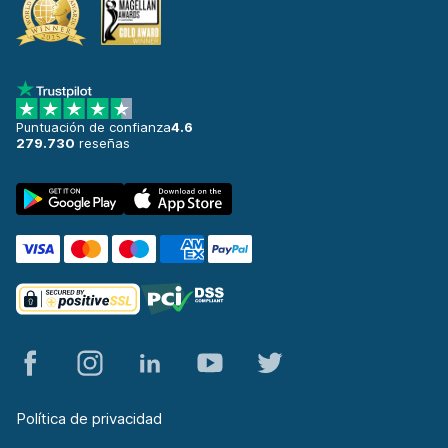
Santander
621 ofertas en 4 lugares
Santander Aeropuerto
desde 17,51 € al día
Puntuación de confianza
4.6
Santander Estación de tren
279.730
reseñas
desde 53,55 € al día
Santiago de Compostela
697 ofertas en 2 lugares
Santiago De Compostela Aeropuert
desde 17,30 € al día
Segovia
357 ofertas en 3 lugares
Sevilla
1400 ofertas en 8 lugares
Sevilla Aeropuerto
Política de privacidad
desde 19,99 € al día