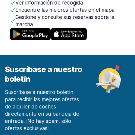
Ver información de recogida
desde 12,11 € al día
Encuentre las mejores ofertas en el mapa
Móstoles Centro de la ciudad
Gestione y consulte sus reservas sobre la
desde 27,74 € al día
marcha
Málaga
1911 ofertas en 7 lugares
Malaga Aeropuerto
desde 6,13 € al día
Málaga Estación de tren
Suscríbase a nuestro
desde 19,08 € al día
boletín
Marbella
303 ofertas en 3 lugares
Suscríbase a nuestro boletín
Murcia
para recibir las mejores ofertas
253 ofertas en 4 lugares
de alquiler de coches
Región de Murcia Aeropuerto Internacional
directamente en su bandeja de
desde 24,56 € al día
entrada. ¡No hay spam, sólo
ofertas exclusivas!
Oviedo