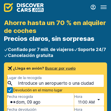
Ahorre hasta un 70 % en alquiler
de coches
Precios claros, sin sorpresas
Confiado por 7 mill. de viajeros
Soporte 24/7
Cancelación gratuita
¿Llega en avión?
Buscar por vuelo
Lugar de la recogida
Devolución en el mismo lugar
Fecha recogida
Hora
dom, 09 ago
11:00 AM
Fecha devolución
Hora