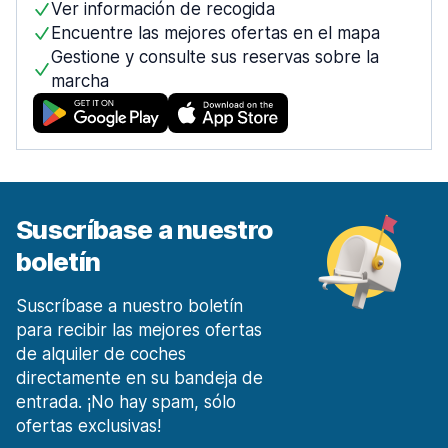
Ver información de recogida
desde 20,42 € al día
Encuentre las mejores ofertas en el mapa
Madrid Plaza España
Gestione y consulte sus reservas sobre la
desde 12,11 € al día
marcha
Móstoles Centro de la ciudad
desde 27,74 € al día
Málaga
1911 ofertas en 7 lugares
Malaga Aeropuerto
Suscríbase a nuestro
desde 6,13 € al día
boletín
Málaga Estación de tren
desde 19,08 € al día
Suscríbase a nuestro boletín
Marbella
para recibir las mejores ofertas
303 ofertas en 3 lugares
de alquiler de coches
Murcia
directamente en su bandeja de
253 ofertas en 4 lugares
entrada. ¡No hay spam, sólo
ofertas exclusivas!
Región de Murcia Aeropuerto Internacional
desde 24,56 € al día