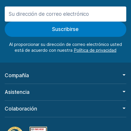
Oviedo
127 ofertas en 2 lugares
Pamplona
Suscribirse
467 ofertas en 6 lugares
Pamplona Aeropuerto
Al proporcionar su dirección de correo electrónico usted
desde 72,96 € al día
está de acuerdo con nuestra
Ponferrada
207 ofertas en 1 lugar
Ponferrada Estación de tren
Compañía
desde 25,46 € al día
Reus
Asistencia
359 ofertas en 3 lugares
Reus Aeropuerto
Colaboración
desde 29,13 € al día
Salamanca
277 ofertas en 2 lugares