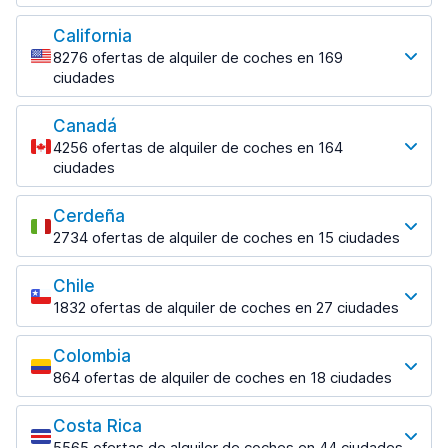
58 ofertas en 3 lugares
Los destinos más populares
desde 41,75 € al día
Stuttgart
desde 31,22 € al día
2187 ofertas en 12 lugares
Fortaleza
San Jorge Aeropuerto
California
Sofía
Charleroi
Puerto Iguazú
161 ofertas en 4 lugares
desde 34,14 € al día
8276 ofertas de alquiler de coches en 169
717 ofertas en 10 lugares
Stuttgart Aeropuerto
146 ofertas en 2 lugares
22 ofertas en 2 lugares
ciudades
desde 36,92 € al día
Fortaleza Aeropuerto
Santa Cruz das Flores
Los destinos más populares
Sofía Aeropuerto
Charleroi Aeropuerto
Puerto Iguazú Aeropuerto
desde 14,63 € al día
30 ofertas en 3 lugares
desde 32,19 € al día
desde 42,04 € al día
desde 36,39 € al día
Canadá
Los Ángeles
Foz de Iguazú
Santa Cruz Das Flores Aeropuerto
4256 ofertas de alquiler de coches en 164
710 ofertas en 19 lugares
Salta
95 ofertas en 3 lugares
desde 41,29 € al día
ciudades
214 ofertas en 3 lugares
Los destinos más populares
Los Ángeles Aeropuerto
Goiania
desde 43,95 € al día
Salta Aeropuerto
Cerdeña
136 ofertas en 7 lugares
Montreal
desde 31,63 € al día
2734 ofertas de alquiler de coches en 15 ciudades
San Diego
301 ofertas en 9 lugares
Goiania Aeropuerto
Los destinos más populares
530 ofertas en 13 lugares
San Carlos de Bariloche
desde 11,89 € al día
Toronto
Chile
198 ofertas en 3 lugares
Alguer
San Diego Cross Border Xpress
491 ofertas en 14 lugares
1832 ofertas de alquiler de coches en 27 ciudades
Guarulhos
681 ofertas en 2 lugares
desde 50,79 € al día
San Carlos de Bariloche Aeropuerto
Los destinos más populares
234 ofertas en 2 lugares
Toronto Aeropuerto
desde 35,80 € al día
Alghero-Fertilia Aeropuerto
San Francisco
desde 33,73 € al día
Colombia
Guarulhos Aeropuerto
Puerto Montt
desde 39,50 € al día
651 ofertas en 10 lugares
864 ofertas de alquiler de coches en 18 ciudades
San Miguel de Tucumán
desde 13,41 € al día
200 ofertas en 3 lugares
Vancouver
Los destinos más populares
69 ofertas en 2 lugares
Cagliari
San Francisco Aeropuerto
491 ofertas en 8 lugares
Porto Seguro
Punta Arenas
894 ofertas en 2 lugares
Costa Rica
desde 51,29 € al día
Bogotá
74 ofertas en 3 lugares
74 ofertas en 2 lugares
5565 ofertas de alquiler de coches en 44 ciudades