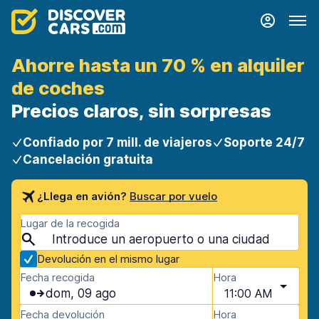
Ahorre hasta un 70 % en alquiler
de coches
Precios claros, sin sorpresas
Confiado por 7 mill. de viajeros
Soporte 24/7
Cancelación gratuita
¿Llega en avión?
Buscar por vuelo
Lugar de la recogida
Devolución en el mismo lugar
Fecha recogida
Hora
dom, 09 ago
11:00 AM
Fecha devolución
Hora