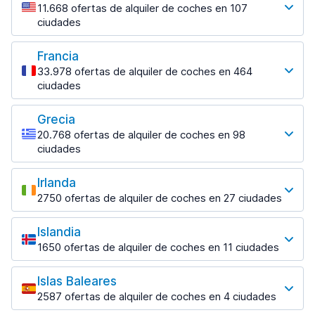
Dubai Marina Centro
100 ofertas en 2 lugares
11.668 ofertas de alquiler de coches en 107
499 ofertas en 11 lugares
Zagreb Aeropuerto
desde 11,87 € al día
ciudades
Algeciras Puerto de ferri
desde 15,36 € al día
Los destinos más populares
Rovaniemi
desde 21,12 € al día
468 ofertas en 4 lugares
Francia
Fort Lauderdale
Alicante
33.978 ofertas de alquiler de coches en 464
1046 ofertas en 10 lugares
1567 ofertas en 6 lugares
ciudades
Los destinos más populares
Fort Lauderdale Aeropouerto
Alicante Aeropuerto
desde 6,95 € al día
desde 8,02 € al día
Grecia
Beauvais
20.768 ofertas de alquiler de coches en 98
Miami
108 ofertas en 2 lugares
Alicante Estación de tren
ciudades
1235 ofertas en 21 lugares
desde 8,21 € al día
Los destinos más populares
Beauvais Aeropuerto
Miami Aeropuerto
desde 61,99 € al día
Almería
Irlanda
Atenas
desde 6,59 € al día
215 ofertas en 4 lugares
2750 ofertas de alquiler de coches en 27 ciudades
Bordeaux
2444 ofertas en 20 lugares
Los destinos más populares
Orlando
999 ofertas en 6 lugares
Almería Aeropuerto
Atenas Aeropuerto
1417 ofertas en 29 lugares
Islandia
desde 14,33 € al día
Dublín
desde 22,99 € al día
Lyon
1650 ofertas de alquiler de coches en 11 ciudades
882 ofertas en 14 lugares
Orlando Aeropuerto
1144 ofertas en 14 lugares
Asturias
Los destinos más populares
Corfú
desde 9,52 € al día
387 ofertas en 1 lugar
Dublín Aeropuerto
1013 ofertas en 13 lugares
Islas Baleares
Marseille
Keflavik
desde 55,17 € al día
Tampa
Asturias Aeropuerto
2587 ofertas de alquiler de coches en 4 ciudades
756 ofertas en 10 lugares
442 ofertas en 4 lugares
Corfú Aeropuerto
783 ofertas en 8 lugares
Los destinos más populares
desde 15,62 € al día