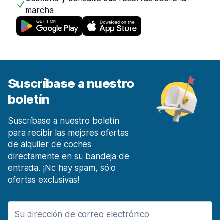
marcha
Móstoles Centro de la ciudad
desde 27,22 € al día
Málaga
1453 ofertas en 7 lugares
Malaga Aeropuerto
desde 4,60 € al día
Suscríbase a nuestro
Málaga Estación de tren
boletín
desde 14,97 € al día
Marbella
Suscríbase a nuestro boletín
135 ofertas en 3 lugares
para recibir las mejores ofertas
de alquiler de coches
Murcia
directamente en su bandeja de
190 ofertas en 4 lugares
entrada. ¡No hay spam, sólo
Región de Murcia Aeropuerto Internacional
ofertas exclusivas!
desde 17,14 € al día
Oviedo
90 ofertas en 2 lugares