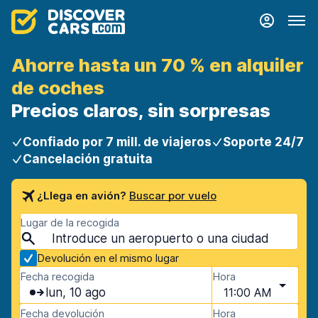
Ahorre hasta un 70 % en alquiler
de coches
Precios claros, sin sorpresas
Confiado por 7 mill. de viajeros
Soporte 24/7
Cancelación gratuita
¿Llega en avión?
Buscar por vuelo
Lugar de la recogida
Devolución en el mismo lugar
Fecha recogida
Hora
lun, 10 ago
11:00 AM
Fecha devolución
Hora