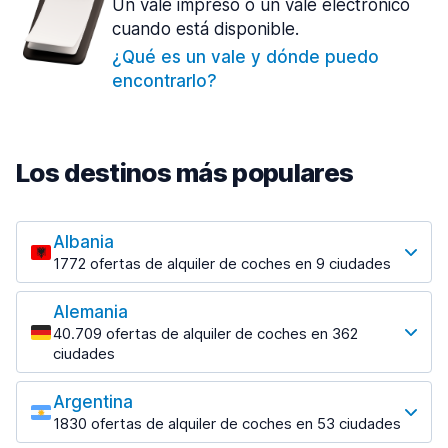
Un vale impreso o un vale electrónico
cuando está disponible.
¿Qué es un vale y dónde puedo
encontrarlo?
Los destinos más populares
Albania
1772 ofertas de alquiler de coches en 9 ciudades
Los destinos más populares
Alemania
Tirana
40.709 ofertas de alquiler de coches en 362
1023 ofertas en 7 lugares
ciudades
Los destinos más populares
Tirana Aeropuerto
desde 26,99 € al día
Argentina
Berlin
1830 ofertas de alquiler de coches en 53 ciudades
2169 ofertas en 28 lugares
Los destinos más populares