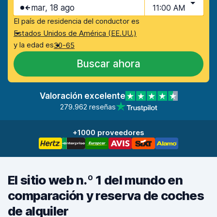
mar, 18 ago
11:00 AM
El país de residencia del conductor es
Estados Unidos de América (EE.UU.)
y la edad es
30-65
Buscar ahora
Valoración excelente
279.962 reseñas
+1000 proveedores
El sitio web n.º 1 del mundo en
comparación y reserva de coches
de alquiler