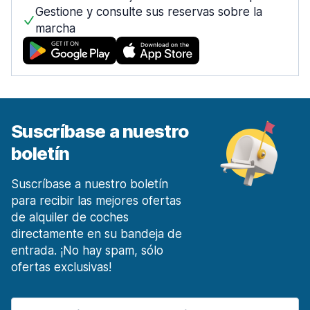
desde 12,55 € al día
Gestione y consulte sus reservas sobre la
marcha
Móstoles Centro de la ciudad
desde 27,22 € al día
Málaga
1453 ofertas en 7 lugares
Malaga Aeropuerto
desde 4,60 € al día
Suscríbase a nuestro
Málaga Estación de tren
boletín
desde 14,97 € al día
Marbella
Suscríbase a nuestro boletín
135 ofertas en 3 lugares
para recibir las mejores ofertas
de alquiler de coches
Murcia
directamente en su bandeja de
185 ofertas en 4 lugares
entrada. ¡No hay spam, sólo
Región de Murcia Aeropuerto Internacional
ofertas exclusivas!
desde 17,14 € al día
Oviedo