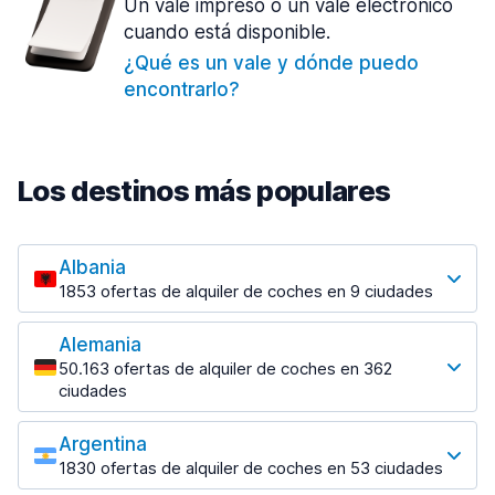
Un vale impreso o un vale electrónico
cuando está disponible.
¿Qué es un vale y dónde puedo
encontrarlo?
Los destinos más populares
Albania
1853 ofertas de alquiler de coches en 9 ciudades
Los destinos más populares
Alemania
Tirana
50.163 ofertas de alquiler de coches en 362
1433 ofertas en 7 lugares
ciudades
Los destinos más populares
Tirana Aeropuerto
desde 31,41 € al día
Argentina
Berlin
1830 ofertas de alquiler de coches en 53 ciudades
2315 ofertas en 28 lugares
Los destinos más populares