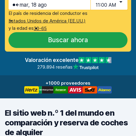
mar, 18 ago
11:00 AM
El país de residencia del conductor es
Estados Unidos de América (EE.UU.)
y la edad es
30-65
Buscar ahora
Valoración excelente
279.894 reseñas
+1000 proveedores
El sitio web n.º 1 del mundo en
comparación y reserva de coches
de alquiler