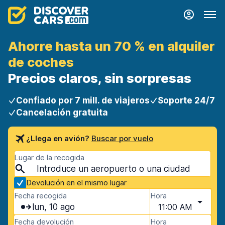
Ahorre hasta un 70 % en alquiler
de coches
Precios claros, sin sorpresas
Confiado por 7 mill. de viajeros
Soporte 24/7
Cancelación gratuita
¿Llega en avión?
Buscar por vuelo
Lugar de la recogida
Devolución en el mismo lugar
Fecha recogida
Hora
lun, 10 ago
11:00 AM
Fecha devolución
Hora