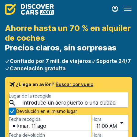
Ahorre hasta un 70 % en alquiler
de coches
Precios claros, sin sorpresas
Confiado por 7 mill. de viajeros
Soporte 24/7
Cancelación gratuita
¿Llega en avión?
Buscar por vuelo
Lugar de la recogida
Devolución en el mismo lugar
Fecha recogida
Hora
mar, 11 ago
11:00 AM
Fecha devolución
Hora