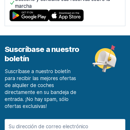
marcha
Móstoles Centro de la ciudad
desde 27,22 € al día
Málaga
1453 ofertas en 7 lugares
Malaga Aeropuerto
desde 4,60 € al día
Suscríbase a nuestro
Málaga Estación de tren
boletín
desde 14,97 € al día
Marbella
Suscríbase a nuestro boletín
135 ofertas en 3 lugares
para recibir las mejores ofertas
de alquiler de coches
Murcia
directamente en su bandeja de
190 ofertas en 4 lugares
entrada. ¡No hay spam, sólo
Región de Murcia Aeropuerto Internacional
ofertas exclusivas!
desde 17,14 € al día
Oviedo
90 ofertas en 2 lugares