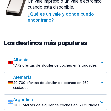
Un vale impreso o un vale electrónico
cuando está disponible.
¿Qué es un vale y dónde puedo
encontrarlo?
Los destinos más populares
Albania
1772 ofertas de alquiler de coches en 9 ciudades
Los destinos más populares
Alemania
Tirana
40.709 ofertas de alquiler de coches en 362
1023 ofertas en 7 lugares
ciudades
Los destinos más populares
Tirana Aeropuerto
desde 26,99 € al día
Argentina
Berlin
1830 ofertas de alquiler de coches en 53 ciudades
2169 ofertas en 28 lugares
Los destinos más populares