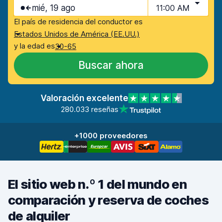
mié, 19 ago
11:00 AM
El país de residencia del conductor es
Estados Unidos de América (EE.UU.)
y la edad es
30-65
Buscar ahora
Valoración excelente
280.033 reseñas
+1000 proveedores
El sitio web n.º 1 del mundo en
comparación y reserva de coches
de alquiler