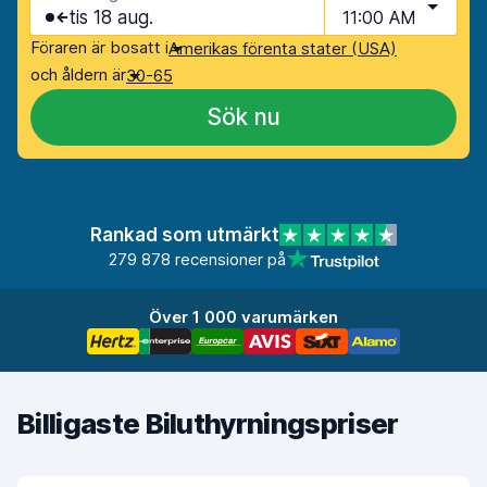
tis 18 aug.
11:00 AM
Föraren är bosatt i
Amerikas förenta stater (USA)
och åldern är
30-65
Sök nu
Rankad som utmärkt
279 878 recensioner på
Över 1 000 varumärken
Billigaste Biluthyrningspriser