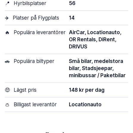
📍
Hyrbilsplatser
56
✈️
Platser på Flygplats
14
🔥
Populära leverantörer
AirCar, Locationauto,
OR Rentals, DiRent,
DRIVUS
🚗
Populära biltyper
Små bilar, medelstora
bilar, Stadsjeepar,
minibussar / Paketbilar
🤑
Lägst pris
148 kr per dag
👛
Billigast leverantör
Locationauto