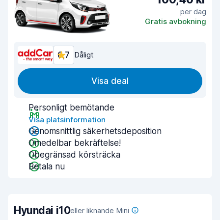
per dag
Gratis avbokning
6,7
Dåligt
Visa deal
Personligt bemötande
Visa platsinformation
Genomsnittlig säkerhetsdeposition
Omedelbar bekräftelse!
Obegränsad körsträcka
Betala nu
Hyundai i10
eller liknande Mini