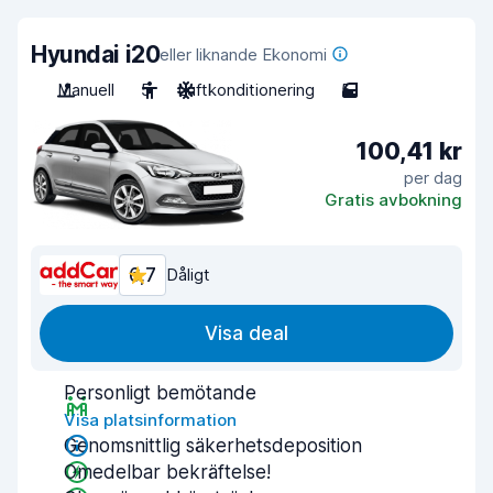
Hyundai i20
eller liknande Ekonomi
Manuell
5
Luftkonditionering
5
100,41 kr
per dag
Gratis avbokning
6,7
Dåligt
Visa deal
Personligt bemötande
Visa platsinformation
Genomsnittlig säkerhetsdeposition
Omedelbar bekräftelse!