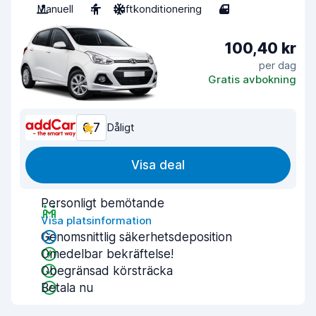
Manuell
4
Luftkonditionering
4
100,40 kr
per dag
Gratis avbokning
6,7
Dåligt
Visa deal
Personligt bemötande
Visa platsinformation
Genomsnittlig säkerhetsdeposition
Omedelbar bekräftelse!
Obegränsad körsträcka
Betala nu