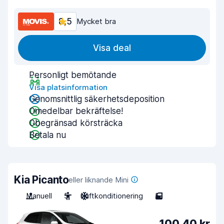
8,5
Mycket bra
Visa deal
Personligt bemötande
Visa platsinformation
Genomsnittlig säkerhetsdeposition
Omedelbar bekräftelse!
Obegränsad körsträcka
Betala nu
Kia Picanto
eller liknande Mini
Manuell
5
Luftkonditionering
5
100,40 kr