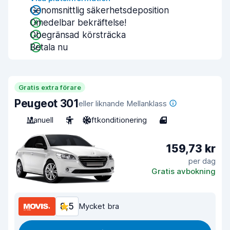
Genomsnittlig säkerhetsdeposition
Omedelbar bekräftelse!
Obegränsad körsträcka
Betala nu
Gratis extra förare
Peugeot 301
eller liknande Mellanklass
Manuell
5
Luftkonditionering
4
159,73 kr
per dag
Gratis avbokning
8,5
Mycket bra