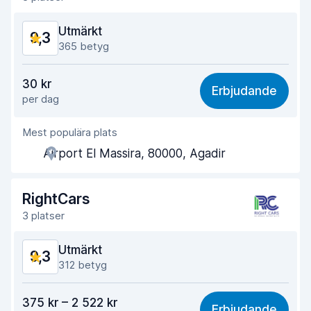
Utmärkt
9,3
365 betyg
Valuta för pengarna
9,3
30 kr
Erbjudande
per dag
Lätt att hitta
8,9
Mest populära plats
Kvalitet på kundservice
9,6
Airport El Massira, 80000, Agadir
Tid spenderad på avhämtning av bilen
9,4
Tid spenderad på återlämning av bilen
9,5
RightCars
3 platser
Bilens renlighet
9,2
Utmärkt
9,3
Bilens övergripande skick
9,1
312 betyg
Valuta för pengarna
9,1
375 kr – 2 522 kr
Erbjudande