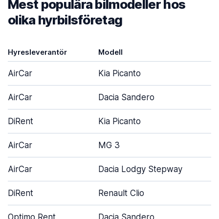
Mest populära bilmodeller hos
olika hyrbilsföretag
Hyresleverantör
Modell
D
AirCar
Kia Picanto
AirCar
Dacia Sandero
DiRent
Kia Picanto
AirCar
MG 3
AirCar
Dacia Lodgy Stepway
DiRent
Renault Clio
Optimo Rent
Dacia Sandero