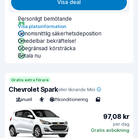
Visa deal
Personligt bemötande
Visa platsinformation
Genomsnittlig säkerhetsdeposition
Omedelbar bekräftelse!
Obegränsad körsträcka
Betala nu
Gratis extra förare
Chevrolet Spark
eller liknande Mini
Manuell
4
Luftkonditionering
5
97,08 kr
per dag
Gratis avbokning