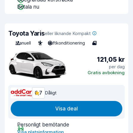
Betala nu
Toyota Yaris
eller liknande Kompakt
Manuell
5
Luftkonditionering
4
121,05 kr
per dag
Gratis avbokning
6,7
Dåligt
Visa deal
Personligt bemötande
Visa platsinformation