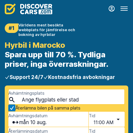
Världens mest besökta
#1
webbplats för jämförelse och
bokning av hyrbilar
Hyrbil i Marocko
Spara upp till 70 %. Tydliga
priser, inga överraskningar.
Support 24/7
Kostnadsfria avbokningar
Avhämtningsplats
Återlämna bilen på samma plats
Avhämtningsdatum
Tid
mån 10 aug.
11:00 AM
Återlämningsdatum
Tid