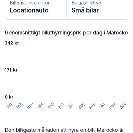
Billigast leverantör
Billigast biltyp
Locationauto
Små bilar
Genomsnittligt biluthyrningspris per dag i Marocko
342 kr
171 kr
0 kr
mar
sep
dec
aug
nov
feb
maj
okt
apr
jan
jun
jul
Den billigaste månaden att hyra en bil i Marocko är