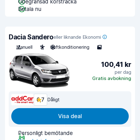
Obegränsad körsträcka
Betala nu
Dacia Sandero
eller liknande Ekonomi
Manuell
5
Luftkonditionering
5
100,41 kr
per dag
Gratis avbokning
6,7
Dåligt
Visa deal
Personligt bemötande