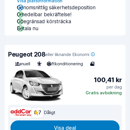
Visa platsinformation
Genomsnittlig säkerhetsdeposition
Omedelbar bekräftelse!
Obegränsad körsträcka
Betala nu
Peugeot 208
eller liknande Ekonomi
Manuell
5
Luftkonditionering
4
100,41 kr
per dag
Gratis avbokning
6,7
Dåligt
Visa deal