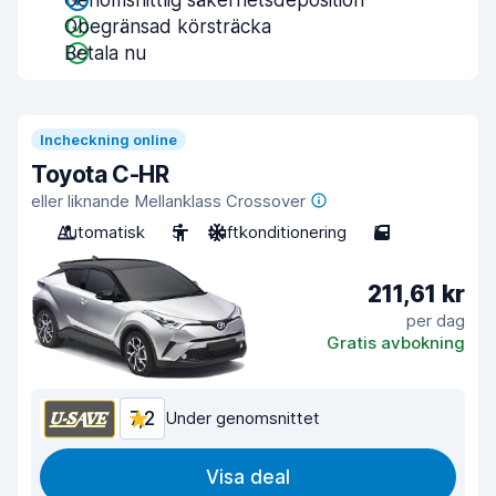
Genomsnittlig säkerhetsdeposition
Obegränsad körsträcka
Betala nu
Incheckning online
Toyota C-HR
eller liknande Mellanklass Crossover
Automatisk
5
Luftkonditionering
5
211,61 kr
per dag
Gratis avbokning
7,2
Under genomsnittet
Visa deal