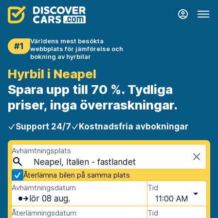
Världens mest besökta
#1
webbplats för jämförelse och
bokning av hyrbilar
Hyrbil i Neapel
Spara upp till 70 %. Tydliga
priser, inga överraskningar.
Support 24/7
Kostnadsfria avbokningar
Avhämtningsplats
Neapel, Italien - fastlandet
Återlämna bilen på samma plats
Avhämtningsdatum
Tid
lör 08 aug.
11:00 AM
Återlämningsdatum
Tid