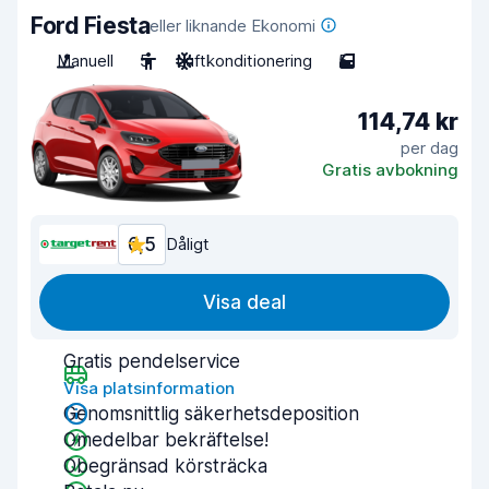
Ford Fiesta
eller liknande Ekonomi
Manuell
5
Luftkonditionering
5
114,74 kr
per dag
Gratis avbokning
6,5
Dåligt
Visa deal
Gratis pendelservice
Visa platsinformation
Genomsnittlig säkerhetsdeposition
Omedelbar bekräftelse!
Obegränsad körsträcka