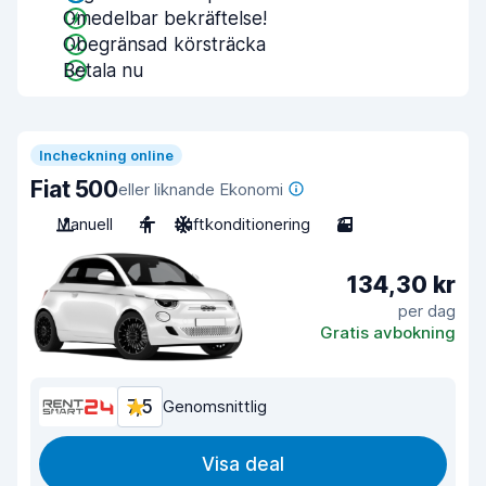
Omedelbar bekräftelse!
Obegränsad körsträcka
Betala nu
Incheckning online
Fiat 500
eller liknande Ekonomi
Manuell
4
Luftkonditionering
3
134,30 kr
per dag
Gratis avbokning
7,5
Genomsnittlig
Visa deal