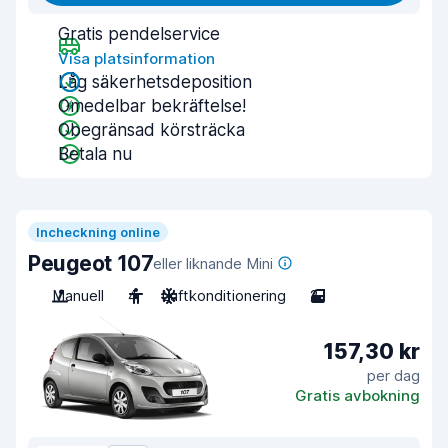
Gratis pendelservice
Visa platsinformation
Låg säkerhetsdeposition
Omedelbar bekräftelse!
Obegränsad körsträcka
Betala nu
Incheckning online
Peugeot 107
eller liknande Mini
Manuell
4
Luftkonditionering
2
157,30 kr
per dag
Gratis avbokning