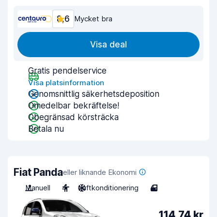
8,6
Mycket bra
Visa deal
Gratis pendelservice
Visa platsinformation
Genomsnittlig säkerhetsdeposition
Omedelbar bekräftelse!
Obegränsad körsträcka
Betala nu
Fiat Panda
eller liknande Ekonomi
Manuell
4
Luftkonditionering
4
114,74 kr