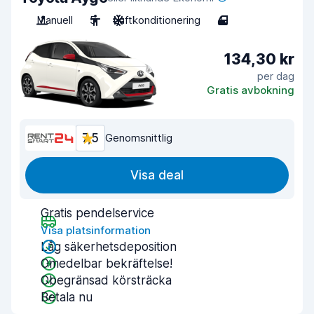
Manuell
5
Luftkonditionering
4
134,30 kr
per dag
Gratis avbokning
7,5
Genomsnittlig
Visa deal
Gratis pendelservice
Visa platsinformation
Låg säkerhetsdeposition
Omedelbar bekräftelse!
Obegränsad körsträcka
Betala nu