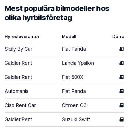
Mest populära bilmodeller hos
olika hyrbilsföretag
Hyresleverantör
Modell
Dörrar
Sicily By Car
Fiat Panda
5
GaldieriRent
Lancia Ypsilon
4
GaldieriRent
Fiat 500X
5
Automania
Fiat Panda
5
Ciao Rent Car
Citroen C3
5
GaldieriRent
Suzuki Swift
5