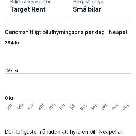
Billigast leverantör
Billigast biltyp
Target Rent
Små bilar
Genomsnittligt biluthyrningspris per dag i Neapel
394 kr
197 kr
0 kr
mar
sep
dec
aug
nov
feb
maj
okt
apr
jan
jun
jul
Den billigaste månaden att hyra en bil i Neapel är