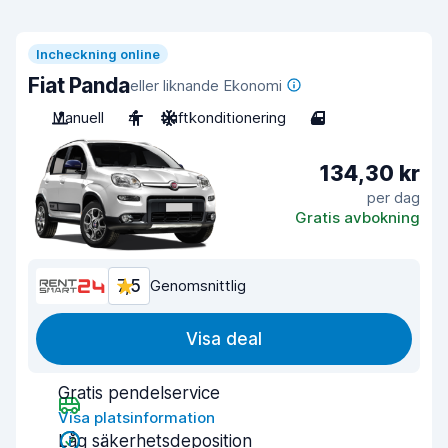
Incheckning online
Fiat Panda
eller liknande Ekonomi
Manuell
4
Luftkonditionering
4
134,30 kr
per dag
Gratis avbokning
7,5
Genomsnittlig
Visa deal
Gratis pendelservice
Visa platsinformation
Låg säkerhetsdeposition