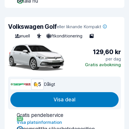
Betala nu
Volkswagen Golf
eller liknande Kompakt
Manuell
5
Luftkonditionering
5
129,60 kr
per dag
Gratis avbokning
6,5
Dåligt
Visa deal
Gratis pendelservice
Visa platsinformation