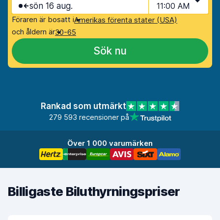
sön 16 aug.
11:00 AM
Föraren är bosatt i
Amerikas förenta stater (USA)
och åldern är
30-65
Sök nu
Rankad som utmärkt
279 593 recensioner på
Över 1 000 varumärken
Billigaste Biluthyrningspriser