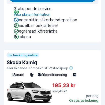
Gratis pendelservice
Visa platsinformation
Genomsnittlig säkerhetsdeposition
Omedelbar bekräftelse!
Obegränsad körsträcka
Betala nu
Incheckning online
Skoda Kamiq
eller liknande Kompakt SUV/Stadsjeep
Manuell
5
Luftkonditionering
5
195,23 kr
224,41 kr
per dag
Gratis avbokning