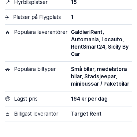
📍
Hyrbilsplatser
15
✈️
Platser på Flygplats
1
🔥
Populära leverantörer
GaldieriRent,
Automania, Locauto,
RentSmart24, Sicily By
Car
🚗
Populära biltyper
Små bilar, medelstora
bilar, Stadsjeepar,
minibussar / Paketbilar
🤑
Lägst pris
164 kr per dag
👛
Billigast leverantör
Target Rent