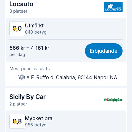
Locauto
3 platser
Utmärkt
9,0
848 betyg
Valuta för pengarna
8,8
566 kr – 4 161 kr
Erbjudande
per dag
Lätt att hitta
8,8
Mest populära plats
Kvalitet på kundservice
9,1
Viale F. Ruffo di Calabria, 80144 Napoli NA
Tid spenderad på avhämtning av bilen
9,1
Tid spenderad på återlämning av bilen
9,3
Sicily By Car
2 platser
Bilens renlighet
8,9
Mycket bra
8,8
Bilens övergripande skick
9,0
956 betyg