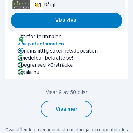
6,1
Dåligt
Visa deal
Utanför terminalen
Visa platsinformation
Genomsnittlig säkerhetsdeposition
Omedelbar bekräftelse!
Obegränsad körsträcka
Betala nu
Visar 9 av 50 bilar
Visa mer
Ovanstående priser är endast ungefärliga och uppdaterades