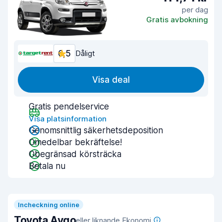
per dag
Gratis avbokning
6,5
Dåligt
Visa deal
Gratis pendelservice
Visa platsinformation
Genomsnittlig säkerhetsdeposition
Omedelbar bekräftelse!
Obegränsad körsträcka
Betala nu
Incheckning online
Toyota Aygo
eller liknande Ekonomi