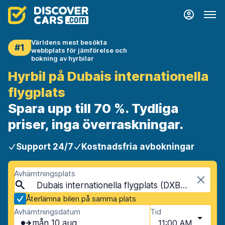
Världens mest besökta
#1
webbplats för jämförelse och
bokning av hyrbilar
Hyrbil på Dubais internationella
flygplats
Spara upp till 70 %. Tydliga
priser, inga överraskningar.
Support 24/7
Kostnadsfria avbokningar
Avhämtningsplats
Dubais internationella flygplats (DXB), Dubai, Förenade Arabemiraten
Återlämna bilen på samma plats
Avhämtningsdatum
Tid
mån 10 aug.
11:00 AM