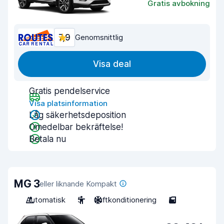
Gratis avbokning
7,9
Genomsnittlig
Visa deal
Gratis pendelservice
Visa platsinformation
Låg säkerhetsdeposition
Omedelbar bekräftelse!
Betala nu
MG 3
eller liknande Kompakt
Automatisk
5
Luftkonditionering
5