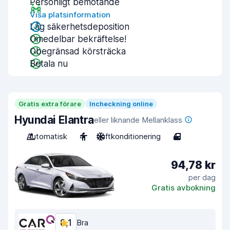
Personligt bemötande
Visa platsinformation
Låg säkerhetsdeposition
Omedelbar bekräftelse!
Obegränsad körsträcka
Betala nu
Gratis extra förare
Incheckning online
Hyundai Elantra
eller liknande Mellanklass
Automatisk
4
Luftkonditionering
4
94,78 kr
per dag
Gratis avbokning
8,1
Bra