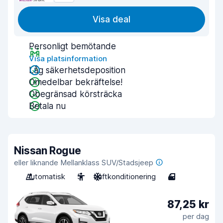
Visa deal
Personligt bemötande
Visa platsinformation
Låg säkerhetsdeposition
Omedelbar bekräftelse!
Obegränsad körsträcka
Betala nu
Nissan Rogue
eller liknande Mellanklass SUV/Stadsjeep
Automatisk
5
Luftkonditionering
4
87,25 kr
per dag