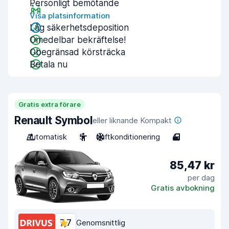
Personligt bemötande
Visa platsinformation
Låg säkerhetsdeposition
Omedelbar bekräftelse!
Obegränsad körsträcka
Betala nu
Gratis extra förare
Renault Symbol
eller liknande Kompakt
Automatisk
5
Luftkonditionering
4
85,47 kr
per dag
Gratis avbokning
7,7
Genomsnittlig