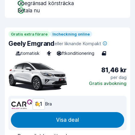
Obegränsad körsträcka
Betala nu
Gratis extra förare
Incheckning online
Geely Emgrand
eller liknande Kompakt
Automatisk
4
Luftkonditionering
4
81,46 kr
per dag
Gratis avbokning
8,1
Bra
Visa deal