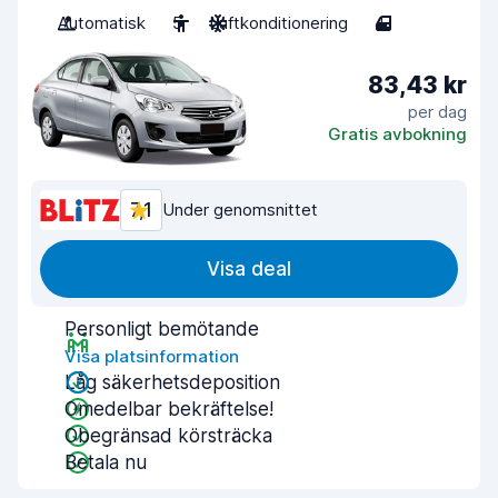
Automatisk
5
Luftkonditionering
4
83,43 kr
per dag
Gratis avbokning
7,1
Under genomsnittet
Visa deal
Personligt bemötande
Visa platsinformation
Låg säkerhetsdeposition
Omedelbar bekräftelse!
Obegränsad körsträcka
Betala nu