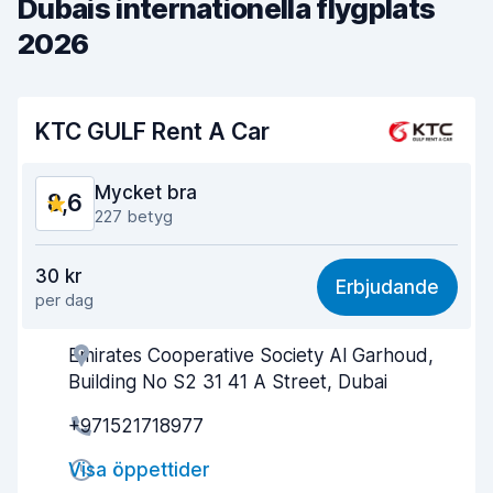
Dubais internationella flygplats
2026
KTC GULF Rent A Car
Mycket bra
8,6
227 betyg
Valuta för pengarna
8,4
30 kr
Erbjudande
per dag
Lätt att hitta
8,7
Emirates Cooperative Society Al Garhoud,
Kvalitet på kundservice
8,3
Building No S2 31 41 A Street, Dubai
Tid spenderad på avhämtning av bilen
9,0
+971521718977
Tid spenderad på återlämning av bilen
8,8
Visa öppettider