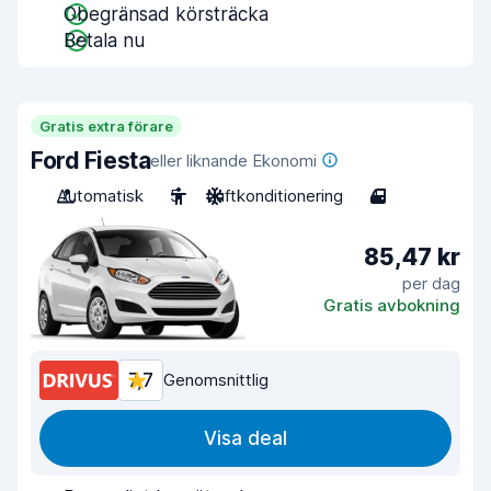
Obegränsad körsträcka
Betala nu
Gratis extra förare
Ford Fiesta
eller liknande Ekonomi
Automatisk
5
Luftkonditionering
4
85,47 kr
per dag
Gratis avbokning
7,7
Genomsnittlig
Visa deal