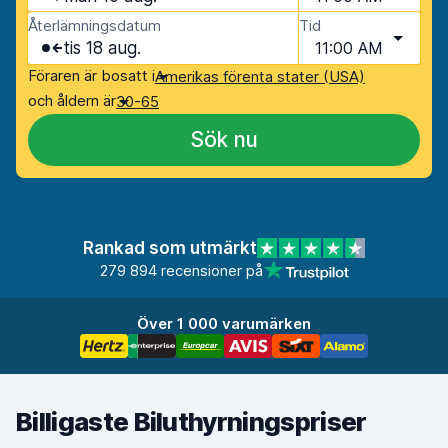
Återlämningsdatum
Tid
tis 18 aug.
11:00 AM
Föraren är bosatt i
Amerikas förenta stater (USA)
och åldern är
30-65
Sök nu
Rankad som utmärkt
279 894 recensioner på
Över 1 000 varumärken
Billigaste Biluthyrningspriser