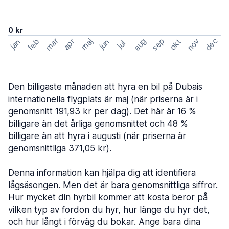
0 kr
mar
sep
dec
aug
nov
feb
maj
okt
apr
jan
jun
jul
Den billigaste månaden att hyra en bil på Dubais
internationella flygplats är maj (när priserna är i
genomsnitt 191,93 kr per dag). Det här är 16 %
billigare än det årliga genomsnittet och 48 %
billigare än att hyra i augusti (när priserna är
genomsnittliga 371,05 kr).
Denna information kan hjälpa dig att identifiera
lågsäsongen. Men det är bara genomsnittliga siffror.
Hur mycket din hyrbil kommer att kosta beror på
vilken typ av fordon du hyr, hur länge du hyr det,
och hur långt i förväg du bokar. Ange bara dina