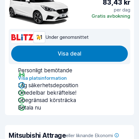
83,43 kr
per dag
Gratis avbokning
7,1
Under genomsnittet
Visa deal
Personligt bemötande
Visa platsinformation
Låg säkerhetsdeposition
Omedelbar bekräftelse!
Obegränsad körsträcka
Betala nu
Mitsubishi Attrage
eller liknande Ekonomi