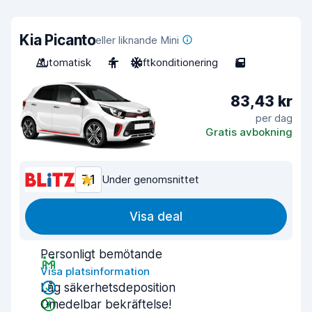
Kia Picanto
eller liknande Mini
Automatisk
4
Luftkonditionering
5
83,43 kr
per dag
Gratis avbokning
7,1
Under genomsnittet
Visa deal
Personligt bemötande
Visa platsinformation
Låg säkerhetsdeposition
Omedelbar bekräftelse!