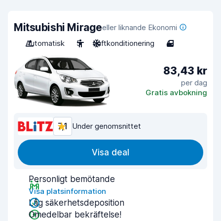
Mitsubishi Mirage
eller liknande Ekonomi
Automatisk
5
Luftkonditionering
4
83,43 kr
per dag
Gratis avbokning
7,1
Under genomsnittet
Visa deal
Personligt bemötande
Visa platsinformation
Låg säkerhetsdeposition
Omedelbar bekräftelse!