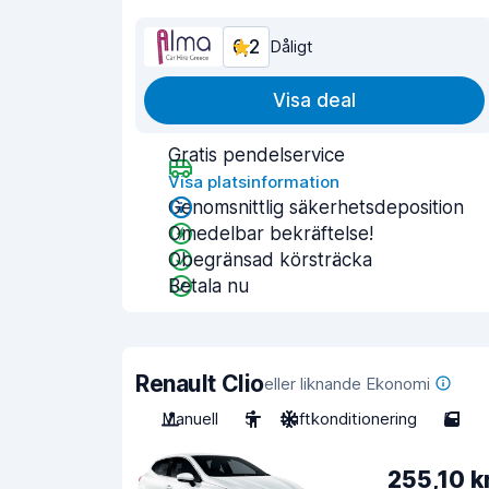
6,2
Dåligt
Visa deal
Gratis pendelservice
Visa platsinformation
Genomsnittlig säkerhetsdeposition
Omedelbar bekräftelse!
Obegränsad körsträcka
Betala nu
Renault Clio
eller liknande Ekonomi
Manuell
5
Luftkonditionering
5
255,10 k