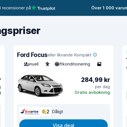
 recensioner på
Över 1 000 varu
ngspriser
Ford Focus
eller liknande Kompakt
Manuell
5
Luftkonditionering
5
r
284,99 kr
g
per dag
g
Gratis avbokning
6,2
Dåligt
Visa deal