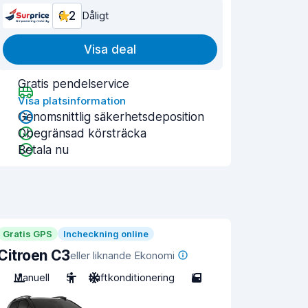
6,2
Dåligt
Visa deal
Gratis pendelservice
Visa platsinformation
Genomsnittlig säkerhetsdeposition
Obegränsad körsträcka
Betala nu
Gratis GPS
Incheckning online
Citroen C3
eller liknande Ekonomi
Manuell
5
Luftkonditionering
5