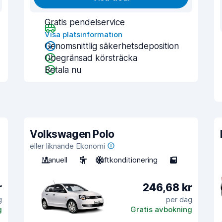
Gratis pendelservice
Visa platsinformation
Genomsnittlig säkerhetsdeposition
Obegränsad körsträcka
Betala nu
Volkswagen Polo
eller liknande Ekonomi
Manuell
5
Luftkonditionering
5
r
246,68 kr
g
per dag
g
Gratis avbokning