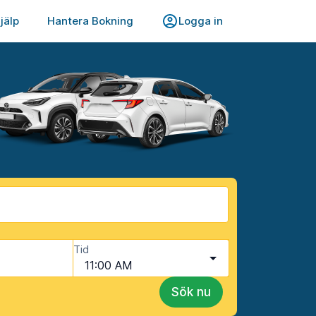
jälp
Hantera Bokning
Logga in
Tid
11:00 AM
Sök nu