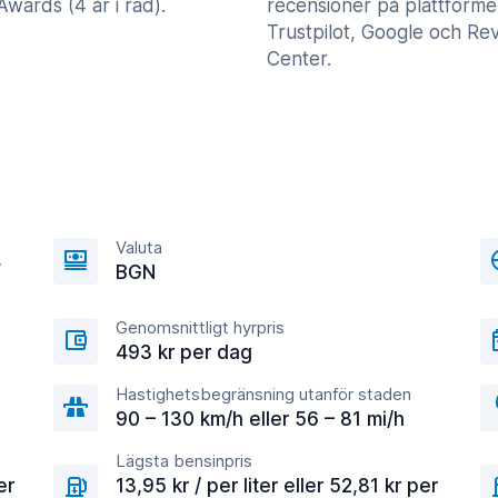
wards (4 år i rad).
recensioner på plattform
Trustpilot, Google och Re
Center.
Valuta
,
BGN
Genomsnittligt hyrpris
493 kr per dag
Hastighetsbegränsning utanför staden
90 – 130 km/h eller 56 – 81 mi/h
Lägsta bensinpris
er
13,95 kr / per liter eller 52,81 kr per