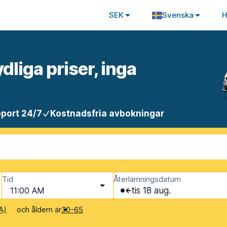
SEK
Svenska
H
ydliga priser, inga
port 24/7
Kostnadsfria avbokningar
Tid
Återlämningsdatum
11:00 AM
tis 18 aug.
och åldern är
A)
30-65