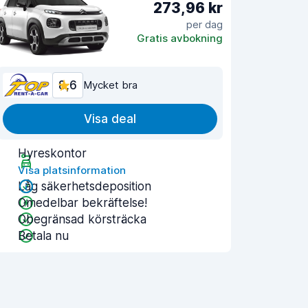
273,96 kr
per dag
Gratis avbokning
8,6
Mycket bra
Visa deal
Hyreskontor
Visa platsinformation
Låg säkerhetsdeposition
Omedelbar bekräftelse!
Obegränsad körsträcka
Betala nu