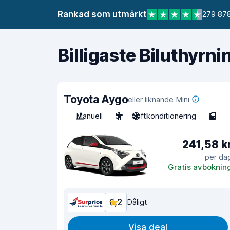
Rankad som utmärkt
279 878
Billigaste Biluthyrni
Toyota Aygo
eller liknande Mini
Manuell
5
Luftkonditionering
5
241,58 k
per da
Gratis avboknin
6,2
Dåligt
Visa deal