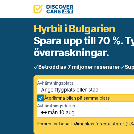
Hyrbil i Bulgarien
Spara upp till 70 %. T
överraskningar.
Betrodd av 7 miljoner resenärer
Sup
Avhämtningsplats
Återlämna bilen på samma plats
Avhämtningsdatum
mån 10 aug.
Föraren är bosatt i
Amerikas förenta stater (US