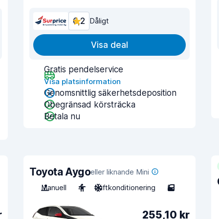
6,2
Dåligt
Visa deal
Gratis pendelservice
Visa platsinformation
Genomsnittlig säkerhetsdeposition
Obegränsad körsträcka
Betala nu
Toyota Aygo
eller liknande Mini
Manuell
4
Luftkonditionering
5
r
255,10 kr