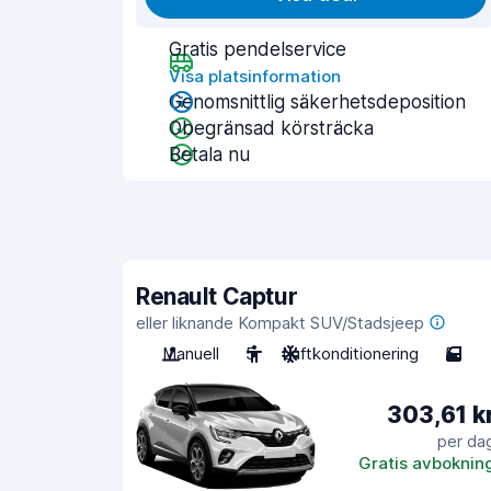
Gratis pendelservice
Visa platsinformation
Genomsnittlig säkerhetsdeposition
Obegränsad körsträcka
Betala nu
Renault Captur
eller liknande Kompakt SUV/Stadsjeep
Manuell
5
Luftkonditionering
5
303,61 k
per da
Gratis avboknin