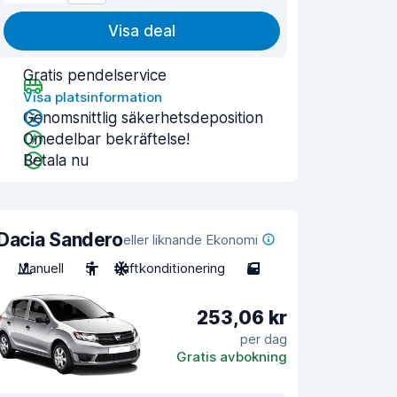
Visa deal
Gratis pendelservice
Visa platsinformation
Genomsnittlig säkerhetsdeposition
Omedelbar bekräftelse!
Betala nu
Dacia Sandero
eller liknande Ekonomi
Manuell
5
Luftkonditionering
5
253,06 kr
per dag
Gratis avbokning