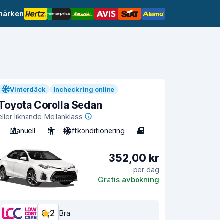
märken
Vinterdäck
Incheckning online
Toyota Corolla Sedan
eller liknande Mellanklass
Manuell
5
Luftkonditionering
4
352,00 kr
per dag
Gratis avbokning
8,2
Bra