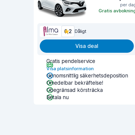
per da
Gratis avboknin
6,2
Dåligt
Visa deal
Gratis pendelservice
Visa platsinformation
Genomsnittlig säkerhetsdeposition
Omedelbar bekräftelse!
Obegränsad körsträcka
Betala nu