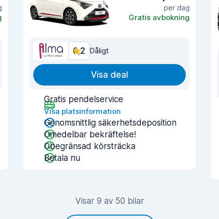
g
per dag
g
Gratis avbokning
6,2
Dåligt
Visa deal
Gratis pendelservice
Visa platsinformation
Genomsnittlig säkerhetsdeposition
Omedelbar bekräftelse!
Obegränsad körsträcka
Betala nu
Visar 9 av 50 bilar