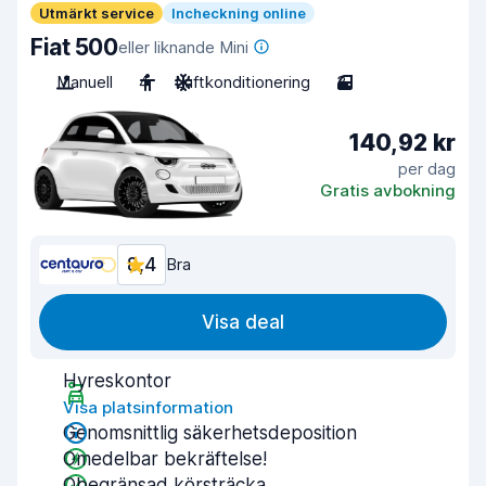
Utmärkt service
Incheckning online
Fiat 500
eller liknande Mini
Manuell
4
Luftkonditionering
3
140,92 kr
per dag
Gratis avbokning
8,4
Bra
Visa deal
Hyreskontor
Visa platsinformation
Genomsnittlig säkerhetsdeposition
Omedelbar bekräftelse!
Obegränsad körsträcka