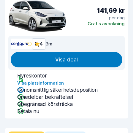
141,69 kr
per dag
Gratis avbokning
8,4
Bra
Visa deal
Hyreskontor
Visa platsinformation
Genomsnittlig säkerhetsdeposition
Omedelbar bekräftelse!
Obegränsad körsträcka
Betala nu