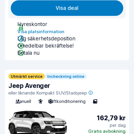
Visa deal
Hyreskontor
Visa platsinformation
Låg säkerhetsdeposition
Omedelbar bekräftelse!
Betala nu
Utmärkt service
Incheckning online
Jeep Avenger
eller liknande Kompakt SUV/Stadsjeep
Manuell
5
Luftkonditionering
5
162,79 kr
per dag
Gratis avbokning