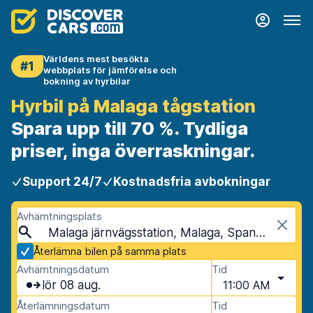
Världens mest besökta
#1
webbplats för jämförelse och
bokning av hyrbilar
Hyrbil på Malaga tågstation
Spara upp till 70 %. Tydliga
priser, inga överraskningar.
Support 24/7
Kostnadsfria avbokningar
Avhämtningsplats
Malaga järnvägsstation, Malaga, Spanien
Återlämna bilen på samma plats
Avhämtningsdatum
Tid
lör 08 aug.
11:00 AM
Återlämningsdatum
Tid