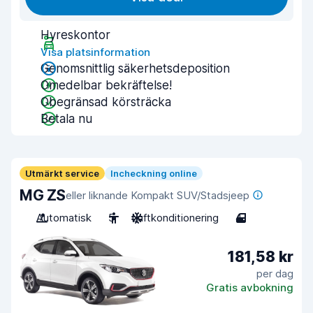
Hyreskontor
Visa platsinformation
Genomsnittlig säkerhetsdeposition
Omedelbar bekräftelse!
Obegränsad körsträcka
Betala nu
Utmärkt service
Incheckning online
MG ZS
eller liknande Kompakt SUV/Stadsjeep
Automatisk
5
Luftkonditionering
4
181,58 kr
per dag
Gratis avbokning