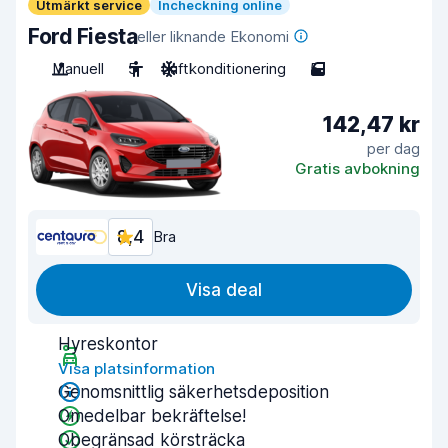
Utmärkt service
Incheckning online
Ford Fiesta
eller liknande Ekonomi
Manuell
5
Luftkonditionering
5
142,47 kr
per dag
Gratis avbokning
8,4
Bra
Visa deal
Hyreskontor
Visa platsinformation
Genomsnittlig säkerhetsdeposition
Omedelbar bekräftelse!
Obegränsad körsträcka