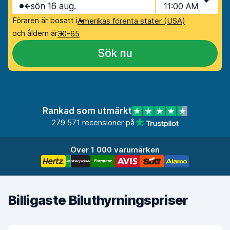
sön 16 aug.
11:00 AM
Föraren är bosatt i
Amerikas förenta stater (USA)
och åldern är
30-65
Sök nu
Rankad som utmärkt
279 571 recensioner på
Över 1 000 varumärken
Billigaste Biluthyrningspriser