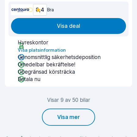
8,4
Bra
Visa deal
Hyreskontor
Visa platsinformation
Genomsnittlig säkerhetsdeposition
Omedelbar bekräftelse!
Obegränsad körsträcka
Betala nu
Visar 9 av 50 bilar
Visa mer