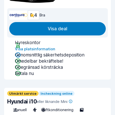
8,4
Bra
Visa deal
Hyreskontor
Visa platsinformation
Genomsnittlig säkerhetsdeposition
Omedelbar bekräftelse!
Obegränsad körsträcka
Betala nu
Utmärkt service
Incheckning online
Hyundai i10
eller liknande Mini
Manuell
4
Luftkonditionering
5