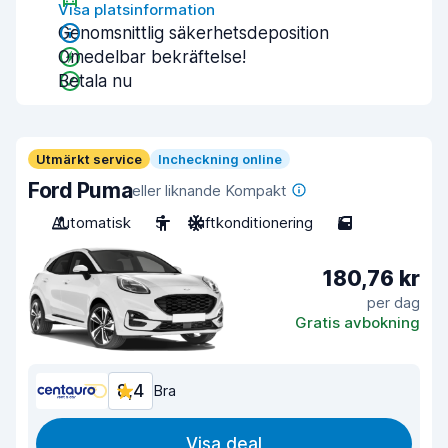
Visa platsinformation
Genomsnittlig säkerhetsdeposition
Omedelbar bekräftelse!
Betala nu
Utmärkt service
Incheckning online
Ford Puma
eller liknande Kompakt
Automatisk
5
Luftkonditionering
5
180,76 kr
per dag
Gratis avbokning
8,4
Bra
Visa deal