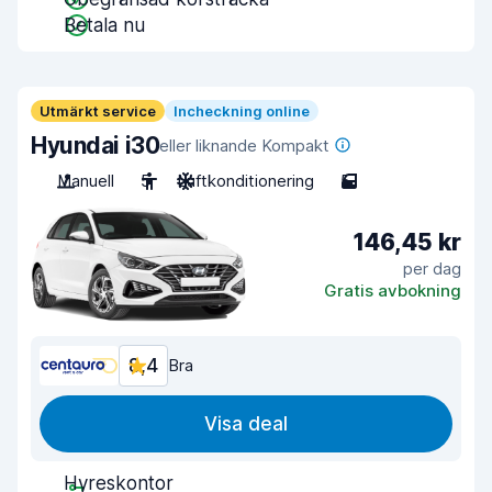
Betala nu
Utmärkt service
Incheckning online
Hyundai i30
eller liknande Kompakt
Manuell
5
Luftkonditionering
5
146,45 kr
per dag
Gratis avbokning
8,4
Bra
Visa deal
Hyreskontor