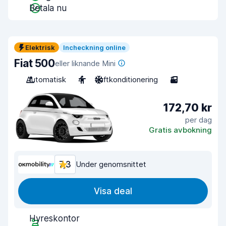
Betala nu
Elektrisk
Incheckning online
Fiat 500
eller liknande Mini
Automatisk
4
Luftkonditionering
3
172,70 kr
per dag
Gratis avbokning
7,3
Under genomsnittet
Visa deal
Hyreskontor