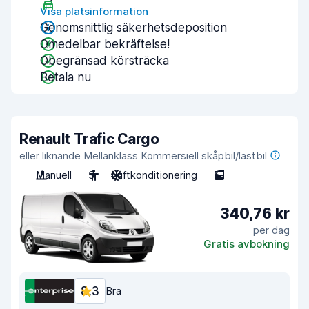
Visa platsinformation
Genomsnittlig säkerhetsdeposition
Omedelbar bekräftelse!
Obegränsad körsträcka
Betala nu
Renault Trafic Cargo
eller liknande Mellanklass Kommersiell skåpbil/lastbil
Manuell
3
Luftkonditionering
5
340,76 kr
per dag
Gratis avbokning
8,3
Bra