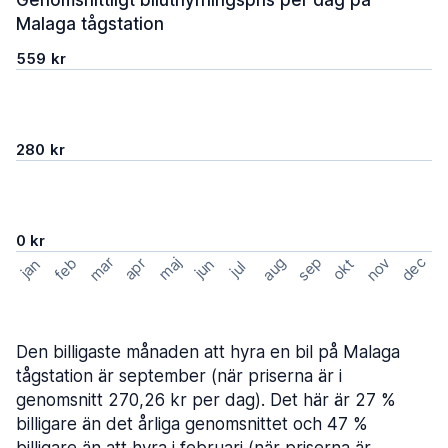
Genomsnittligt biluthyrningspris per dag på
Malaga tågstation
559 kr
280 kr
0 kr
mar
sep
dec
aug
nov
feb
maj
okt
apr
jan
jun
jul
Den billigaste månaden att hyra en bil på Malaga
tågstation är september (när priserna är i
genomsnitt 270,26 kr per dag). Det här är 27 %
billigare än det årliga genomsnittet och 47 %