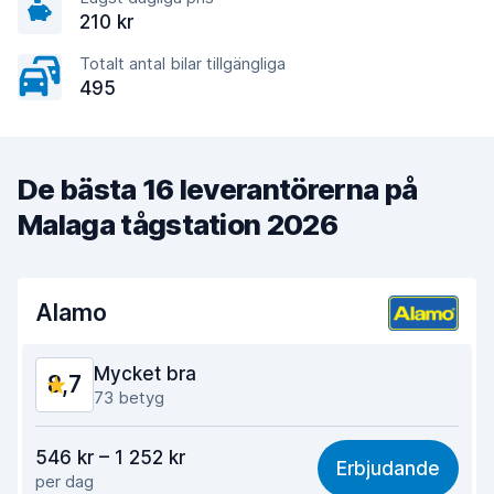
210 kr
Totalt antal bilar tillgängliga
495
De bästa 16 leverantörerna på
Malaga tågstation 2026
Alamo
Mycket bra
8,7
73 betyg
Valuta för pengarna
8,5
546 kr – 1 252 kr
Erbjudande
per dag
Lätt att hitta
8,6