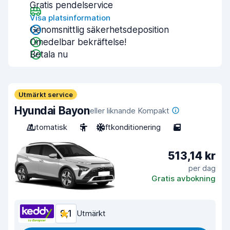
Gratis pendelservice
Visa platsinformation
Genomsnittlig säkerhetsdeposition
Omedelbar bekräftelse!
Betala nu
Utmärkt service
Hyundai Bayon
eller liknande Kompakt
Automatisk
5
Luftkonditionering
5
513,14 kr
per dag
Gratis avbokning
9,1
Utmärkt