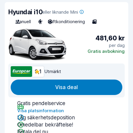
Hyundai i10
eller liknande Mini
Manuell
4
Luftkonditionering
3
481,60 kr
per dag
Gratis avbokning
9,1
Utmärkt
Visa deal
Gratis pendelservice
Visa platsinformation
Låg säkerhetsdeposition
Omedelbar bekräftelse!
Betala del nu