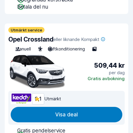
Betala del nu
Utmärkt service
Opel Crossland
eller liknande Kompakt
Manuell
5
Luftkonditionering
5
509,44 kr
per dag
Gratis avbokning
9,1
Utmärkt
Visa deal
Gratis pendelservice