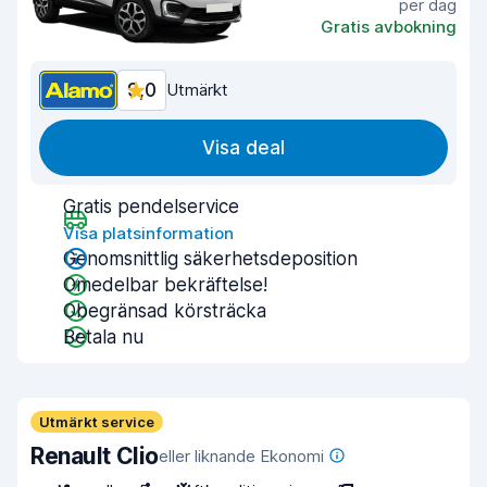
per dag
Gratis avbokning
9,0
Utmärkt
Visa deal
Gratis pendelservice
Visa platsinformation
Genomsnittlig säkerhetsdeposition
Omedelbar bekräftelse!
Obegränsad körsträcka
Betala nu
Utmärkt service
Renault Clio
eller liknande Ekonomi