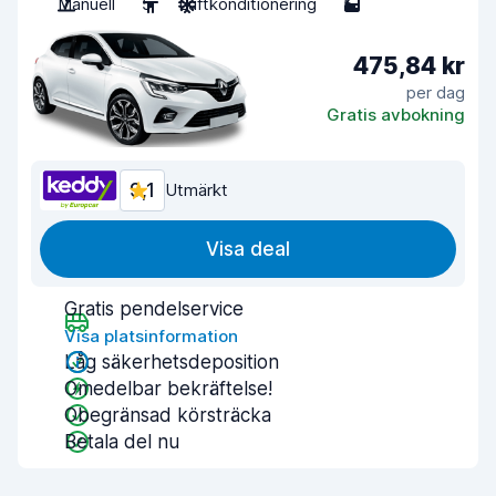
Manuell
5
Luftkonditionering
5
475,84 kr
per dag
Gratis avbokning
9,1
Utmärkt
Visa deal
Gratis pendelservice
Visa platsinformation
Låg säkerhetsdeposition
Omedelbar bekräftelse!
Obegränsad körsträcka
Betala del nu