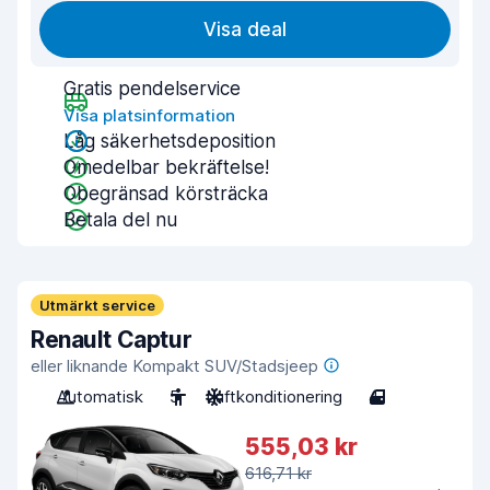
Visa deal
Gratis pendelservice
Visa platsinformation
Låg säkerhetsdeposition
Omedelbar bekräftelse!
Obegränsad körsträcka
Betala del nu
Utmärkt service
Renault Captur
eller liknande Kompakt SUV/Stadsjeep
Automatisk
5
Luftkonditionering
4
555,03 kr
616,71 kr