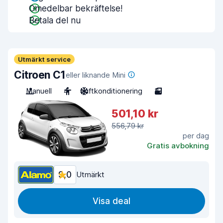
Omedelbar bekräftelse!
Betala del nu
Utmärkt service
Citroen C1
eller liknande Mini
Manuell
4
Luftkonditionering
3
501,10 kr
556,79 kr
per dag
Gratis avbokning
9,0
Utmärkt
Visa deal