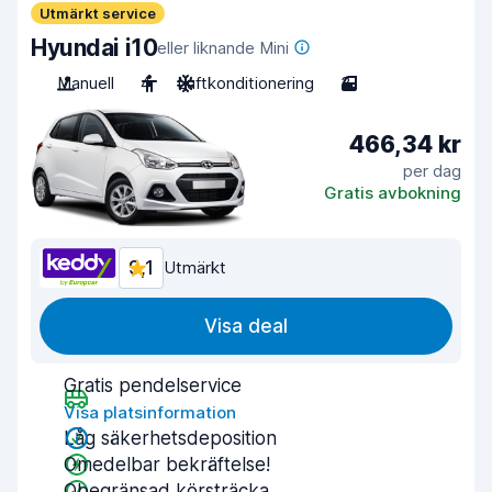
Utmärkt service
Hyundai i10
eller liknande Mini
Manuell
4
Luftkonditionering
3
466,34 kr
per dag
Gratis avbokning
9,1
Utmärkt
Visa deal
Gratis pendelservice
Visa platsinformation
Låg säkerhetsdeposition
Omedelbar bekräftelse!
Obegränsad körsträcka