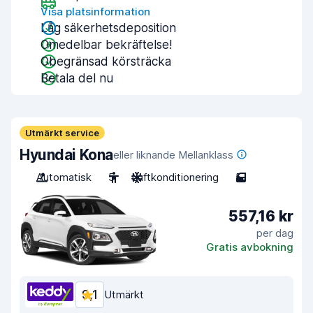
Visa platsinformation
Låg säkerhetsdeposition
Omedelbar bekräftelse!
Obegränsad körsträcka
Betala del nu
Utmärkt service
Hyundai Kona
eller liknande Mellanklass
Automatisk
5
Luftkonditionering
5
557,16 kr
per dag
Gratis avbokning
9,1
Utmärkt