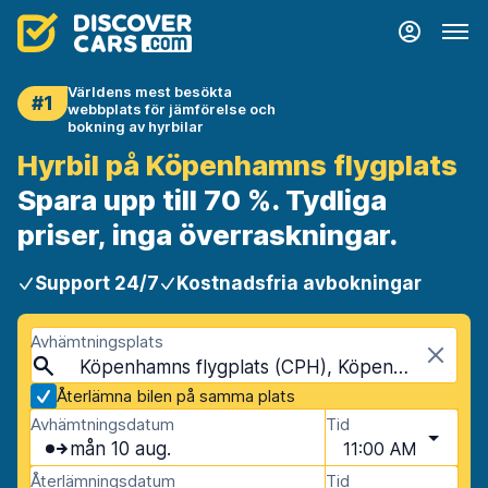
Världens mest besökta
#1
webbplats för jämförelse och
bokning av hyrbilar
Hyrbil på Köpenhamns flygplats
Spara upp till 70 %. Tydliga
priser, inga överraskningar.
Support 24/7
Kostnadsfria avbokningar
Avhämtningsplats
Köpenhamns flygplats (CPH), Köpenhamn, Danmark
Återlämna bilen på samma plats
Avhämtningsdatum
Tid
mån 10 aug.
11:00 AM
Återlämningsdatum
Tid