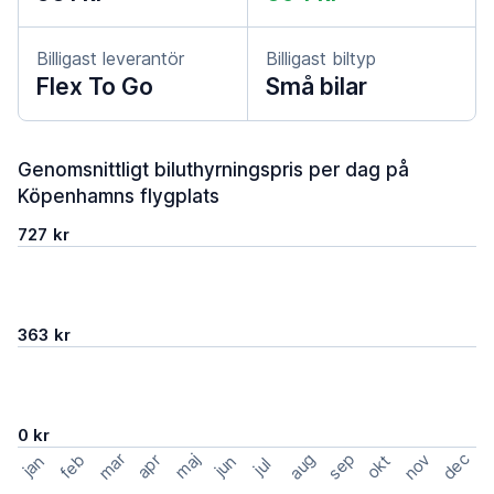
Billigast leverantör
Billigast biltyp
Flex To Go
Små bilar
Genomsnittligt biluthyrningspris per dag på
Köpenhamns flygplats
727 kr
363 kr
0 kr
mar
sep
dec
aug
nov
feb
maj
okt
apr
jan
jun
jul