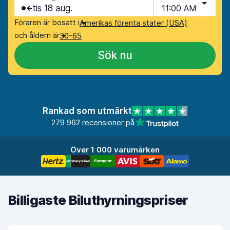
tis 18 aug.
11:00 AM
Föraren är bosatt i
Amerikas förenta stater (USA)
och åldern är
30-65
Sök nu
Rankad som utmärkt
279 962 recensioner på
Över 1 000 varumärken
Billigaste Biluthyrningspriser