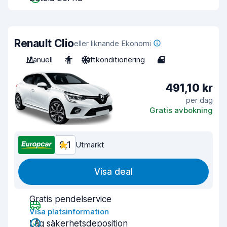
Renault Clio
eller liknande Ekonomi
Manuell
4
Luftkonditionering
4
491,10 kr
per dag
Gratis avbokning
9,1
Utmärkt
Visa deal
Gratis pendelservice
Visa platsinformation
Låg säkerhetsdeposition