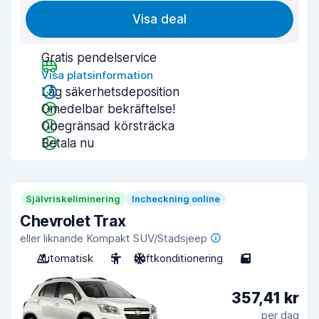
Visa deal
Gratis pendelservice
Visa platsinformation
Låg säkerhetsdeposition
Omedelbar bekräftelse!
Obegränsad körsträcka
Betala nu
Självriskeliminering
Incheckning online
Chevrolet Trax
eller liknande Kompakt SUV/Stadsjeep
Automatisk
5
Luftkonditionering
5
357,41 kr
per dag