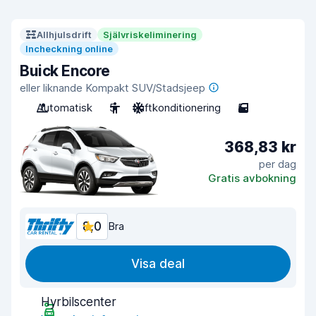
Allhjulsdrift
Självriskeliminering
Incheckning online
Buick Encore
eller liknande Kompakt SUV/Stadsjeep
Automatisk
5
Luftkonditionering
5
368,83 kr
per dag
Gratis avbokning
8,0
Bra
Visa deal
Hyrbilscenter