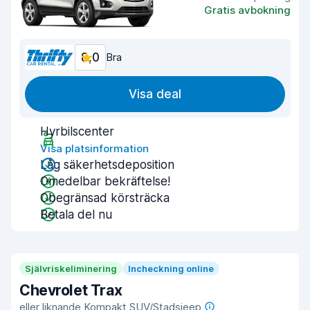
Gratis avbokning
8,0
Bra
Visa deal
Hyrbilscenter
Visa platsinformation
Låg säkerhetsdeposition
Omedelbar bekräftelse!
Obegränsad körsträcka
Betala del nu
Självriskeliminering
Incheckning online
Chevrolet Trax
eller liknande Kompakt SUV/Stadsjeep