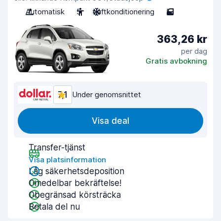
Automatisk
5
Luftkonditionering
5
363,26 kr
per dag
Gratis avbokning
7,1
Under genomsnittet
Visa deal
Transfer-tjänst
Visa platsinformation
Låg säkerhetsdeposition
Omedelbar bekräftelse!
Obegränsad körsträcka
Betala del nu