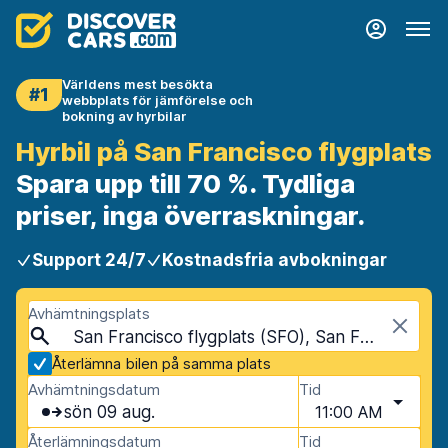
Världens mest besökta
#1
webbplats för jämförelse och
bokning av hyrbilar
Hyrbil på San Francisco flygplats
Spara upp till 70 %. Tydliga
priser, inga överraskningar.
Support 24/7
Kostnadsfria avbokningar
Avhämtningsplats
San Francisco flygplats (SFO), San Francisco, USA - Kalifornien
Återlämna bilen på samma plats
Avhämtningsdatum
Tid
sön 09 aug.
11:00 AM
Återlämningsdatum
Tid