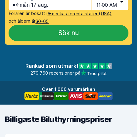
mån 17 aug.
11:00 AM
Föraren är bosatt i
Amerikas förenta stater (USA)
och åldern är
30-65
Sök nu
Rankad som utmärkt
279 760 recensioner på
Över 1 000 varumärken
Billigaste Biluthyrningspriser