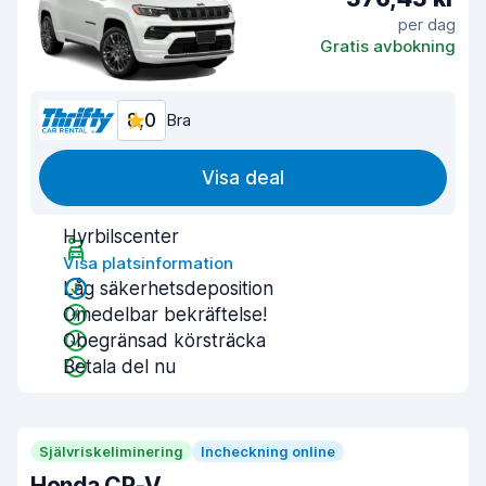
per dag
Gratis avbokning
8,0
Bra
Visa deal
Hyrbilscenter
Visa platsinformation
Låg säkerhetsdeposition
Omedelbar bekräftelse!
Obegränsad körsträcka
Betala del nu
Självriskeliminering
Incheckning online
Honda CR-V