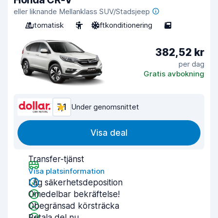
eller liknande Mellanklass SUV/Stadsjeep
Automatisk
5
Luftkonditionering
5
382,52 kr
per dag
Gratis avbokning
7,1
Under genomsnittet
Visa deal
Transfer-tjänst
Visa platsinformation
Låg säkerhetsdeposition
Omedelbar bekräftelse!
Obegränsad körsträcka
Betala del nu