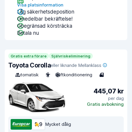
Visa platsinformation
Låg säkerhetsdeposition
Omedelbar bekräftelse!
Obegränsad körsträcka
Betala nu
Gratis extra förare
Självriskeliminering
Toyota Corolla
eller liknande Mellanklass
Automatisk
5
Luftkonditionering
4
445,07 kr
per dag
Gratis avbokning
5,9
Mycket dålig