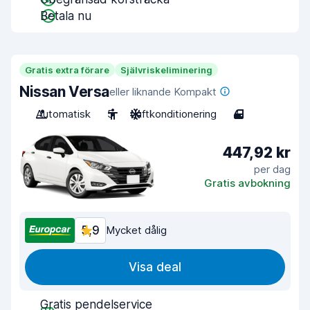
Betala nu
Gratis extra förare
Självriskeliminering
Nissan Versa
eller liknande Kompakt
Automatisk
5
Luftkonditionering
4
447,92 kr
per dag
Gratis avbokning
5,9
Mycket dålig
Visa deal
Gratis pendelservice