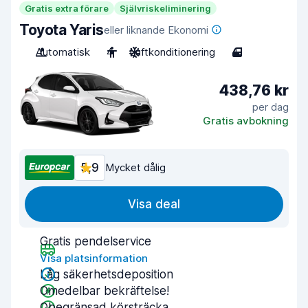
Gratis extra förare
Självriskeliminering
Toyota Yaris
eller liknande Ekonomi
Automatisk
4
Luftkonditionering
4
438,76 kr
per dag
Gratis avbokning
5,9
Mycket dålig
Visa deal
Gratis pendelservice
Visa platsinformation
Låg säkerhetsdeposition
Omedelbar bekräftelse!
Obegränsad körsträcka