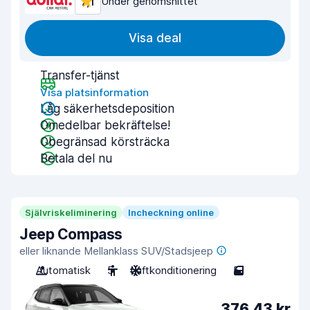
7,1
Under genomsnittet
Visa deal
Transfer-tjänst
Visa platsinformation
Låg säkerhetsdeposition
Omedelbar bekräftelse!
Obegränsad körsträcka
Betala del nu
Självriskeliminering
Incheckning online
Jeep Compass
eller liknande Mellanklass SUV/Stadsjeep
Automatisk
5
Luftkonditionering
5
376,43 kr