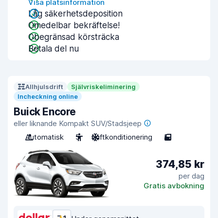
Visa platsinformation
Låg säkerhetsdeposition
Omedelbar bekräftelse!
Obegränsad körsträcka
Betala del nu
Allhjulsdrift
Självriskeliminering
Incheckning online
Buick Encore
eller liknande Kompakt SUV/Stadsjeep
Automatisk
5
Luftkonditionering
5
374,85 kr
per dag
Gratis avbokning