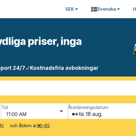
SEK
Svenska
H
ydliga priser, inga
port 24/7
Kostnadsfria avbokningar
Tid
Återlämningsdatum
11:00 AM
tis 18 aug.
och åldern är
A)
30-65