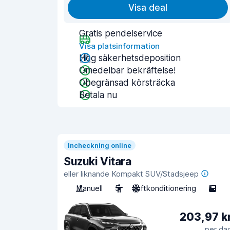
Visa deal
Gratis pendelservice
Visa platsinformation
Hög säkerhetsdeposition
Omedelbar bekräftelse!
Obegränsad körsträcka
Betala nu
Incheckning online
Suzuki Vitara
eller liknande Kompakt SUV/Stadsjeep
Manuell
5
Luftkonditionering
5
203,97 k
per da