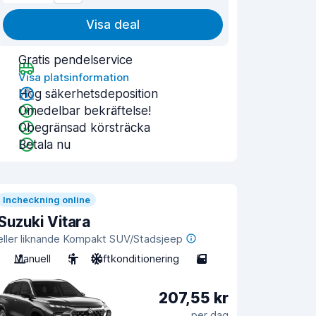
Visa deal
Gratis pendelservice
Visa platsinformation
Hög säkerhetsdeposition
Omedelbar bekräftelse!
Obegränsad körsträcka
Betala nu
Incheckning online
Suzuki Vitara
eller liknande Kompakt SUV/Stadsjeep
Manuell
5
Luftkonditionering
5
207,55 kr
per dag