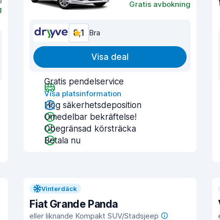
Gratis avbokning
g
8,1
Bra
Visa deal
Gratis pendelservice
Visa platsinformation
Hög säkerhetsdeposition
Omedelbar bekräftelse!
Obegränsad körsträcka
Betala nu
Vinterdäck
Fiat Grande Panda
eller liknande Kompakt SUV/Stadsjeep