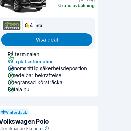
Gratis avbokning
8,4
Bra
Visa deal
På terminalen
Visa platsinformation
Genomsnittlig säkerhetsdeposition
Omedelbar bekräftelse!
Obegränsad körsträcka
Betala nu
Vinterdäck
Volkswagen Polo
eller liknande Ekonomi