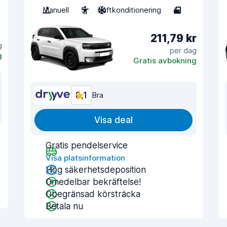
Manuell
5
Luftkonditionering
4
211,79 kr
g
per dag
g
Gratis avbokning
8,1
Bra
Visa deal
Gratis pendelservice
Visa platsinformation
Hög säkerhetsdeposition
Omedelbar bekräftelse!
Obegränsad körsträcka
Betala nu