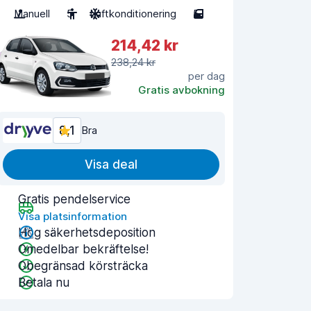
Manuell
5
Luftkonditionering
5
214,42 kr
238,24 kr
per dag
Gratis avbokning
8,1
Bra
Visa deal
Gratis pendelservice
Visa platsinformation
Hög säkerhetsdeposition
Omedelbar bekräftelse!
Obegränsad körsträcka
Betala nu