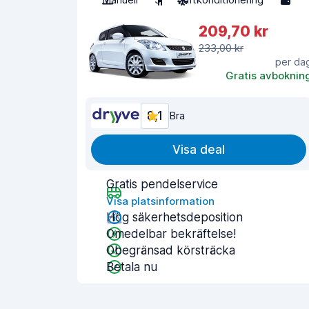
209,70 kr
233,00 kr
per da
Gratis avboknin
8,1
Bra
Visa deal
Gratis pendelservice
Visa platsinformation
Hög säkerhetsdeposition
Omedelbar bekräftelse!
Obegränsad körsträcka
Betala nu