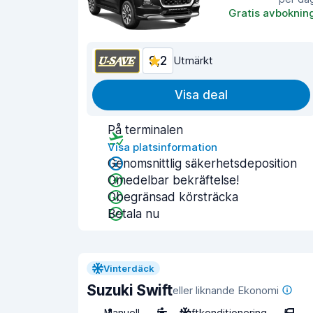
Gratis avboknin
9,2
Utmärkt
Visa deal
På terminalen
Visa platsinformation
Genomsnittlig säkerhetsdeposition
Omedelbar bekräftelse!
Obegränsad körsträcka
Betala nu
Vinterdäck
Suzuki Swift
eller liknande Ekonomi
Manuell
5
Luftkonditionering
5