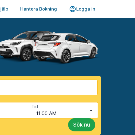
jälp
Hantera Bokning
Logga in
Tid
11:00 AM
Sök nu