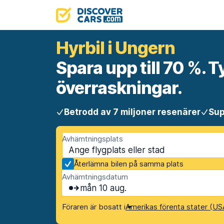
Hyrbil i Ungern
Spara upp till 70 %. T
överraskningar.
Betrodd av 7 miljoner resenärer
Sup
Avhämtningsplats
Återlämna bilen på samma plats
Avhämtningsdatum
mån 10 aug.
Föraren är bosatt i
Amerikas förenta stater (US