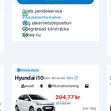
Gratis pendelservice
Visa platsinformation
Hög säkerhetsdeposition
Obegränsad körsträcka
Betala nu
Vinterdäck
Hyundai i10
eller liknande Mini
Manuell
4
Luftkonditionering
5
204,77 kr
227,52 kr
r
per dag
g