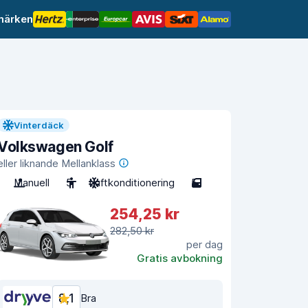
märken
Vinterdäck
Volkswagen Golf
eller liknande Mellanklass
Manuell
5
Luftkonditionering
5
254,25 kr
282,50 kr
per dag
Gratis avbokning
8,1
Bra