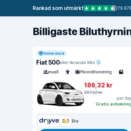
Rankad som utmärkt
279 878
Billigaste Biluthyrni
Vinterdäck
Fiat 500
eller liknande Mini
Manuell
5
Luftkonditionering
5
186,32 kr
207,02 kr
per da
Gratis avboknin
8,1
Bra