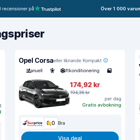
 recensioner på
Över 1 000 varu
ngspriser
Opel Corsa
eller liknande Kompakt
Manuell
5
Luftkonditionering
5
174,92 kr
194,36 kr
per dag
g
Gratis avbokning
g
8,0
Bra
Visa deal